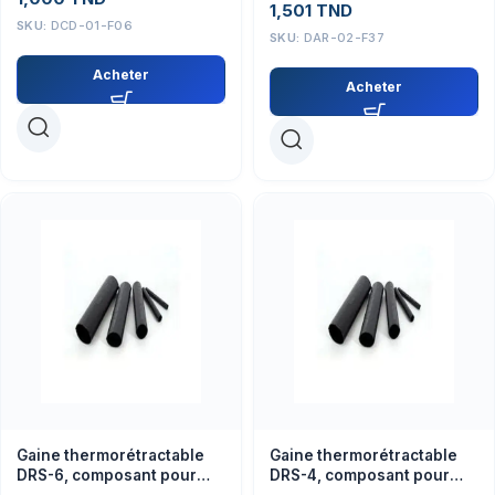
1,501
TND
SKU:
DCD-01-F06
SKU:
DAR-02-F37
Acheter
Acheter
Gaine thermorétractable
Gaine thermorétractable
DRS-6, composant pour
DRS-4, composant pour
isolation câbles, 6 mm, 2:1
isolation câbles, 4 mm, 2:1