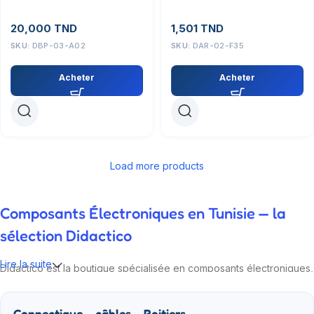
connecteur male
20,000
TND
1,501
TND
SKU:
DBP-03-A02
SKU:
DAR-02-F35
Acheter
Acheter
Load more products
Composants Électroniques en Tunisie — la
sélection Didactico
Lire la suite
Didactico est la boutique spécialisée en composants électroniques,
modules IoT et kits robotiques pour la Tunisie. Nos ingénieurs
testent chaque référence avant de la proposer : Arduino,
Connectique – câbles – Boitiers