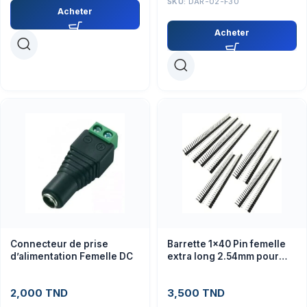
SKU:
DAR-02-F30
Acheter
Acheter
Connecteur de prise
Barrette 1×40 Pin femelle
d’alimentation Femelle DC
extra long 2.54mm pour
arduino
2,000
TND
3,500
TND