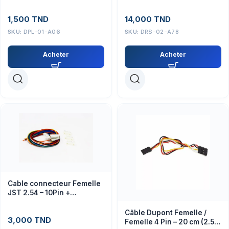
composants électroniques
4/5
(Composant)
1,500
TND
14,000
TND
SKU:
DPL-01-A06
SKU:
DRS-02-A78
Acheter
Acheter
Cable connecteur Femelle
JST 2.54 – 10Pin +
connecteur male
Câble Dupont Femelle /
3,000
TND
Femelle 4 Pin – 20 cm (2.54