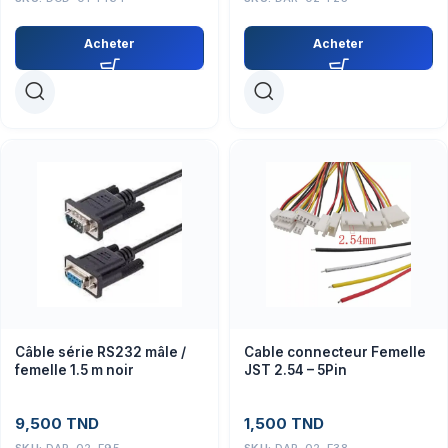
Acheter
Acheter
Câble série RS232 mâle /
Cable connecteur Femelle
femelle 1.5 m noir
JST 2.54 – 5Pin
9,500
TND
1,500
TND
SKU:
DAR-02-F95
SKU:
DAR-02-F38