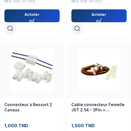
SKU:
DCD-01-F08
SKU:
DCD-01-H22
Acheter
Acheter
Connecteur à Ressort 2
Cable connecteur Femelle
Canaux
JST 2.54 – 3Pin +
connecteur male
1,000
TND
1,500
TND