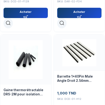
SKU:
DCD-01-F129
SKU:
DAR-02-F34
Acheter
Acheter
Barrette 1x40Pin Male
Angle Droit 2.54mm
Connecteur
Gaine thermorétractable
1,000
TND
DRS-2M pour isolation
électrique et protection
SKU:
DCD-01-H12
câbles