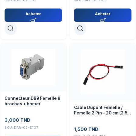
Acheter
Acheter
Connecteur DB9 Femelle 9
broches + boitier
Câble Dupont Femelle /
Femelle 2 Pin – 20 cm (2.54
mm)
3,000
TND
SKU:
DAR-02-E107
1,500
TND