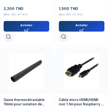
2,200
TND
1,500
TND
SKU:
DPL-01-A13
SKU:
DPL-01-A12
Acheter
Acheter
Gaine thermorétractable
Câble micro HDMI/HDMI
10mm pour isolation de
noir 1.5m pour Raspberry Pi