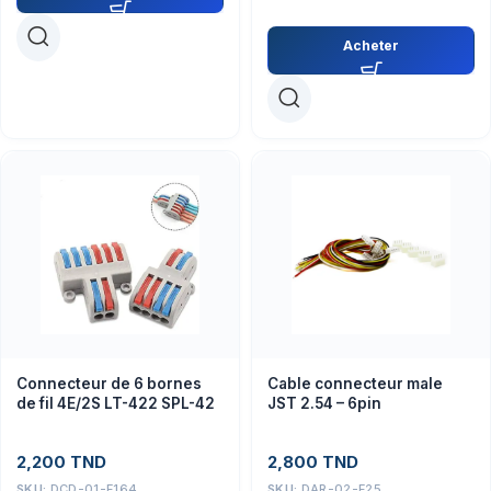
Acheter
Connecteur de 6 bornes
Cable connecteur male
de fil 4E/2S LT-422 SPL-42
JST 2.54 – 6pin
2,200
TND
2,800
TND
SKU:
DCD-01-F164
SKU:
DAR-02-F25