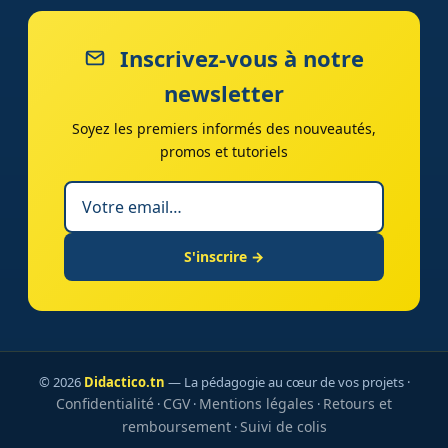
Inscrivez-vous à notre
newsletter
Soyez les premiers informés des nouveautés,
promos et tutoriels
S'inscrire →
© 2026
Didactico.tn
— La pédagogie au cœur de vos projets ·
Confidentialité
CGV
Mentions légales
Retours et
·
·
·
remboursement
Suivi de colis
·