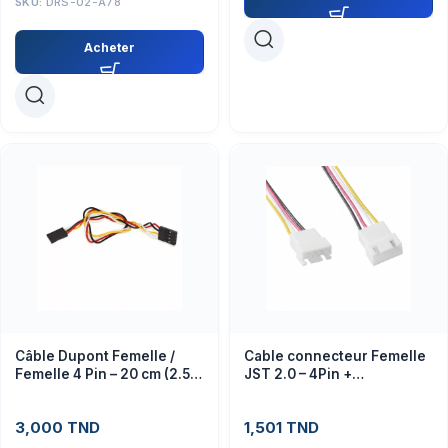
SKU:
DRS-02-A78
Acheter
Câble Dupont Femelle /
Cable connecteur Femelle
Femelle 4 Pin – 20 cm (2.54
JST 2.0 – 4Pin +
mm)
connecteur male
3,000
TND
1,501
TND