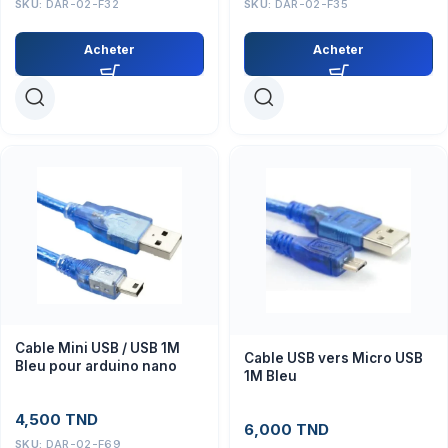
SKU:
DAR-02-F32
SKU:
DAR-02-F35
Acheter
Acheter
Cable Mini USB / USB 1M
Cable USB vers Micro USB
Bleu pour arduino nano
1M Bleu
4,500
TND
6,000
TND
SKU:
DAR-02-F69