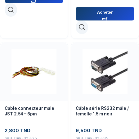
Acheter
Cable connecteur male
Câble série RS232 mâle /
JST 2.54 – 6pin
femelle 1.5 m noir
2,800
TND
9,500
TND
SKU:
DAR-02-F25
SKU:
DAR-02-F95