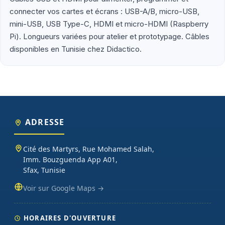
connecter vos cartes et écrans : USB-A/B, micro-USB,
Que vous soyez étudiant en école d'ingénieur (ENIS, ENIT, INSAT,
mini-USB, USB Type-C, HDMI et micro-HDMI (Raspberry
ESPRIT), enseignant préparant un TP d'électronique embarquée,
Pi). Longueurs variées pour atelier et prototypage. Câbles
maker lançant un projet personnel ou entreprise tunisienne
disponibles en Tunisie chez Didactico.
prototypant un produit connecté, vous trouverez chez Didactico
des composants fiables, des fiches techniques claires et un
support technique réactif. Nos catégories couvrent l'essentiel :
cartes programmables (Arduino, Raspberry Pi, ESP32), capteurs et
modules (température, distance, WiFi, LoRa, GSM), robotique
(moteurs, drivers, kits 2WD/4WD), outils de mesure (multimètres,
oscilloscopes), impression 3D et CNC. Datasheets traduites en
ADRESSE
français, exemples de code prêts à l'emploi, garantie et SAV inclus
sur chaque commande.
Cité des Martyrs, Rue Mohamed Salah,
Imm. Bouzguenda App A01,
Sfax, Tunisie
Voir sur Google Maps →
HORAIRES D'OUVERTURE