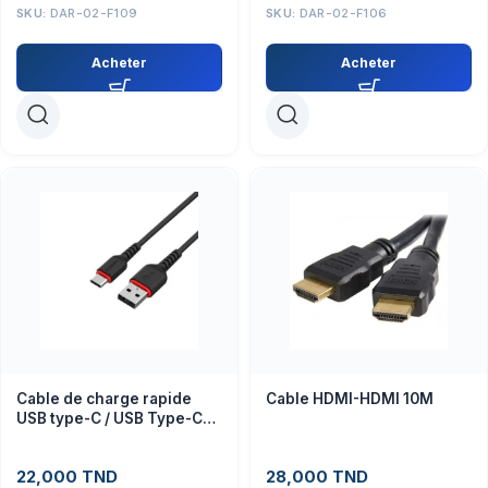
SKU:
DAR-02-F109
SKU:
DAR-02-F106
Acheter
Acheter
Cable de charge rapide
Cable HDMI-HDMI 10M
USB type-C / USB Type-C
1.5 M – ICONIX
22,000
TND
28,000
TND