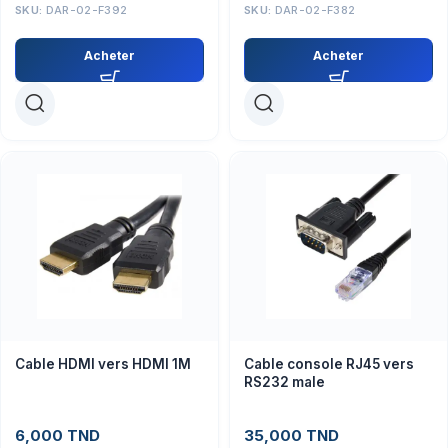
SKU:
DAR-02-F392
SKU:
DAR-02-F382
Acheter
Acheter
Cable HDMI vers HDMI 1M
Cable console RJ45 vers
RS232 male
6,000
TND
35,000
TND