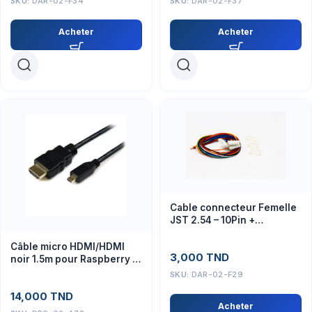
SKU:
DAR-02-F34
SKU:
DAR-02-F37
Acheter
Acheter
Cable connecteur Femelle
JST 2.54 – 10Pin +
connecteur male
Câble micro HDMI/HDMI
3,000
TND
noir 1.5m pour Raspberry Pi
4/5
SKU:
DAR-02-F29
14,000
TND
Acheter