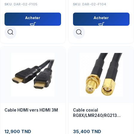
SKU:
DAR-02-F105
SKU:
DAR-02-F104
Acheter
Acheter
Cable HDMI vers HDMI 3M
Cable coxial
RG8X/LMR240/RG213
SMA/SMA
12,900
TND
35,400
TND