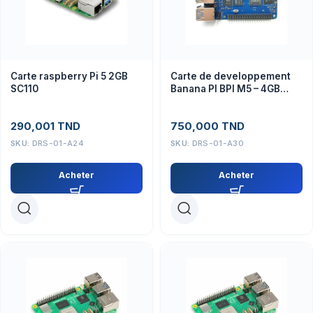
Carte raspberry Pi 5 2GB
Carte de developpement
SC110
Banana PI BPI M5 – 4GB
LPDDR4 – 16GB eMMC –
USB 3.0
290,001
TND
750,000
TND
SKU:
DRS-01-A24
SKU:
DRS-01-A30
Acheter
Acheter