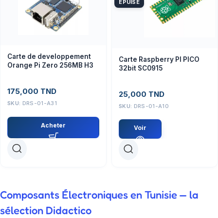
ÉPUISÉ
Carte de developpement
Carte Raspberry PI PICO
Orange Pi Zero 256MB H3
32bit SC0915
175,000
TND
25,000
TND
SKU:
DRS-01-A31
SKU:
DRS-01-A10
Acheter
Voir
Composants Électroniques en Tunisie — la
sélection Didactico