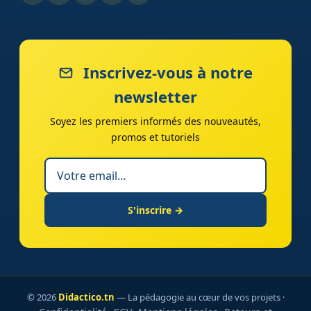
Inscrivez-vous à notre
newsletter
Soyez les premiers informés des nouveautés,
promos et tutoriels
S'inscrire →
© 2026
Didactico.tn
— La pédagogie au cœur de vos projets ·