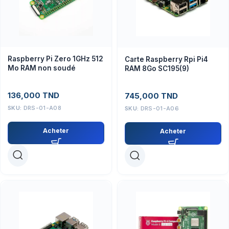
Raspberry Pi Zero 1GHz 512
Carte Raspberry Rpi Pi4
Mo RAM non soudé
RAM 8Go SC195(9)
136,000
TND
745,000
TND
SKU:
DRS-01-A08
SKU:
DRS-01-A06
Acheter
Acheter