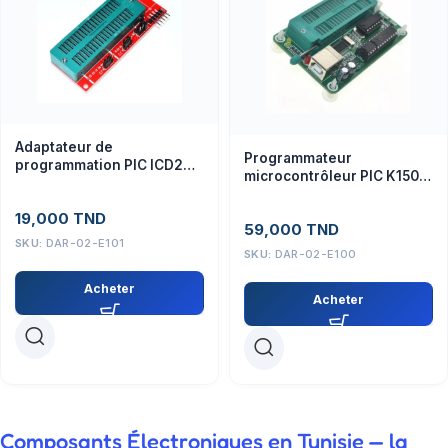
Adaptateur de
Programmateur
programmation PIC ICD2
microcontrôleur PIC K150
PICKIT
ICSP + câble USB
19,000
TND
59,000
TND
SKU:
DAR-02-E101
SKU:
DAR-02-E100
Acheter
Acheter
Composants Électroniques en Tunisie — la