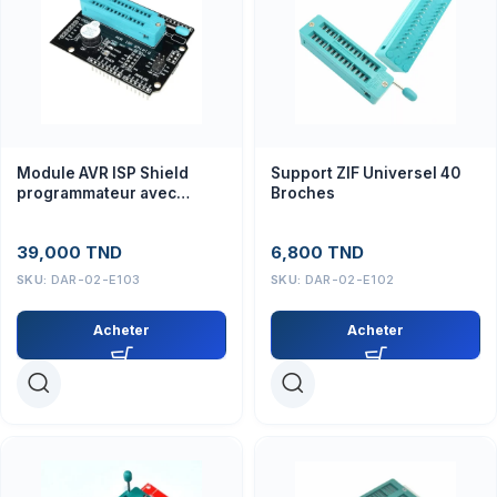
Module AVR ISP Shield
Support ZIF Universel 40
programmateur avec
Broches
buzzer indicateur LED pour
Arduino R3
39,000
TND
6,800
TND
SKU:
DAR-02-E103
SKU:
DAR-02-E102
Acheter
Acheter