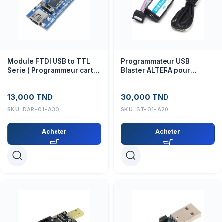
Module FTDI USB to TTL
Programmateur USB
Serie ( Programmeur carte
Blaster ALTERA pour
pro mini)
CPLD/FPGA, module projets
électroniques
13,000
TND
30,000
TND
SKU:
DAR-01-A30
SKU:
ST-01-A20
Acheter
Acheter