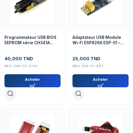
Programmateur USB BIOS
Adaptateur USB Module
EEPROM série CH341A
Wi-Fi ESP8266 ESP-01 –
24/25
Downoalder LINK v1.0
40,000
TND
25,000
TND
SKU:
DAR-02-E104
SKU:
DAR-01-B91
Acheter
Acheter