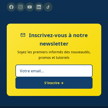
Inscrivez-vous à notre
newsletter
Soyez les premiers informés des nouveautés,
promos et tutoriels
S'inscrire →