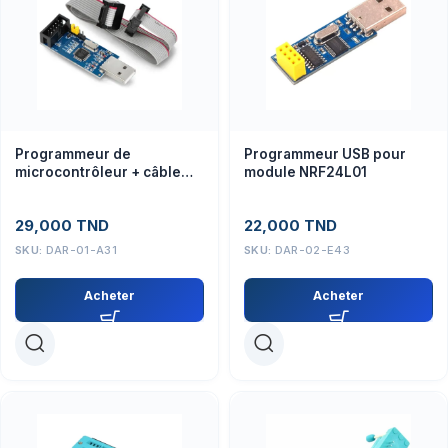
Programmeur de
Programmeur USB pour
microcontrôleur + câble
module NRF24L01
USB ISP ATMEL 51 AVR –
Module
29,000
TND
22,000
TND
SKU:
DAR-01-A31
SKU:
DAR-02-E43
Acheter
Acheter