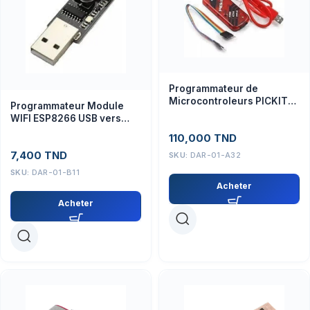
Programmateur de
Microcontroleurs PICKIT3
Programmateur Module
pour Microchip
WIFI ESP8266 USB vers
UART
110,000
TND
7,400
TND
SKU:
DAR-01-A32
SKU:
DAR-01-B11
Acheter
Acheter