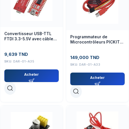
Convertisseur USB-TTL
Programmateur de
FTDI 3.3-5.5V avec câble
Microcontrôleurs PICKIT
USB-mini USB
3.5 pour Microchip
(Programmateur)
9,639
TND
149,000
TND
SKU:
DAR-01-A35
SKU:
DAR-01-A33
Acheter
Acheter