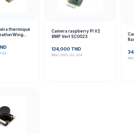
éra thermique
Camera raspberry PI V2
Ca
eatherWing
8MP Vert SC0023
Ra
ND
124,000
TND
34
T42
SKU:
DRS-02-A14
SK