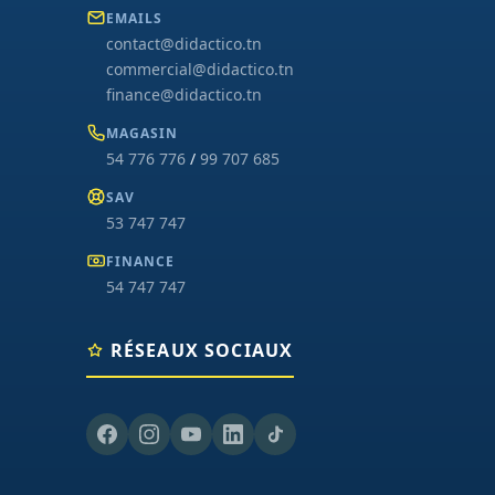
EMAILS
contact@didactico.tn
commercial@didactico.tn
finance@didactico.tn
MAGASIN
54 776 776
/
99 707 685
SAV
53 747 747
FINANCE
54 747 747
RÉSEAUX SOCIAUX