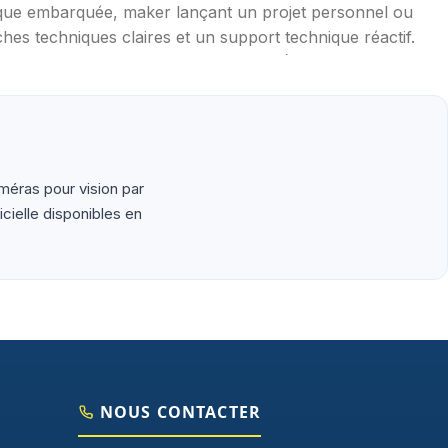
ique embarquée, maker lançant un projet personnel ou
hes techniques claires et un support technique réactif.
mpérature, distance, WiFi, LoRa, GSM), robotique
aduites en français, exemples de code prêts à l'emploi,
méras pour vision par
cielle disponibles en
NOUS CONTACTER