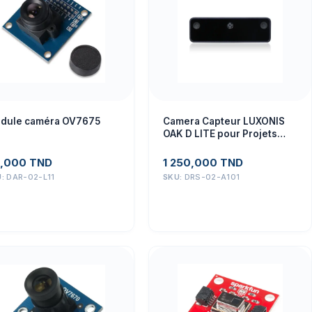
dule caméra OV7675
Camera Capteur LUXONIS
OAK D LITE pour Projets
Électroniques Avancés
,000
TND
1 250,000
TND
U:
DAR-02-L11
SKU:
DRS-02-A101