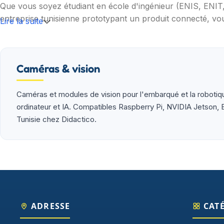
Que vous soyez étudiant en école d'ingénieur (ENIS, ENI
entreprise tunisienne prototypant un produit connecté, vou
Lire la suite
Nos catégories couvrent l'essentiel : cartes programmable
(moteurs, drivers, kits 2WD/4WD), outils de mesure (multim
garantie et SAV inclus sur chaque commande.
Caméras & vision
Caméras et modules de vision pour l'embarqué et la robotiq
ordinateur et IA. Compatibles Raspberry Pi, NVIDIA Jetson, 
Tunisie chez Didactico.
ADRESSE
CAT