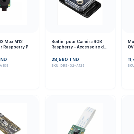
12 Mpx M12
Boîtier pour Caméra RGB
Mo
 Raspberry Pi
Raspberry – Accessoire de
OV
Prototypage
TND
28,560
TND
11
A108
SKU:
DRS-02-A125
SK