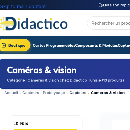
Livraison rapid
Skip to main content
Boutique
Cartes Programmables
Composants & Modules
Capte
Caméras & vision
Catégorie : Caméras & vision chez Didactico Tunisie (13 produits)
Accueil
Capteurs – Prototypage
Capteurs
Caméras & vision
💰
PRIX