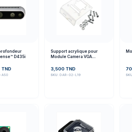
profondeur
Support acrylique pour
Mo
Sense™ D435i
Module Camera VGA
OV7670
0
TND
3,500
TND
70
-A50
SKU:
DAR-02-L19
SK