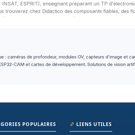
T, INSAT, ESPRIT), enseignant préparant un TP d'électron
s trouverez chez Didactico des composants fiables, des fic
s (Arduino, Raspberry Pi, ESP32), capteurs et modules (te
ètres, oscilloscopes), impression 3D et CNC. Datasheets tr
ue : caméras de profondeur, modules OV, capteurs d'image et ca
ESP32-CAM et cartes de développement. Solutions de vision artifi
ÉGORIES POPULAIRES
LIENS UTILES