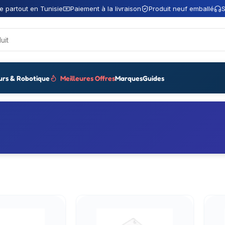
e partout en Tunisie
Paiement à la livraison
Produit neuf emballé
S
urs & Robotique
Meilleures Offres
Marques
Guides