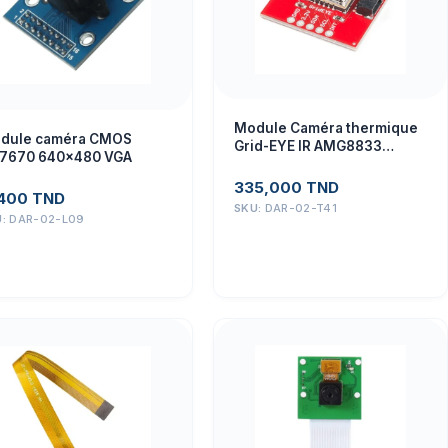
Module Caméra thermique
dule caméra CMOS
Grid-EYE IR AMG8833
7670 640×480 VGA
SEN14607
335,000
TND
,400
TND
SKU:
DAR-02-T41
U:
DAR-02-L09