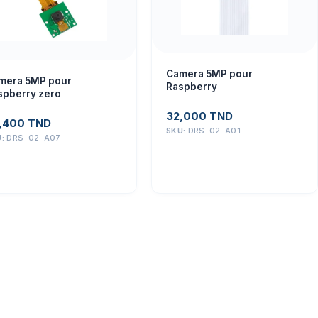
Camera 5MP pour
mera 5MP pour
Raspberry
spberry zero
32,000
TND
,400
TND
SKU:
DRS-02-A01
U:
DRS-02-A07