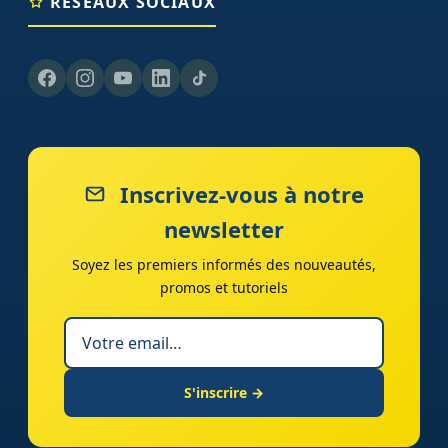
RÉSEAUX SOCIAUX
Inscrivez-vous à notre
newsletter
Soyez les premiers informés des nouveautés,
promos et tutoriels
S'inscrire →