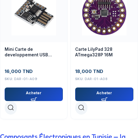
Mini Carte de
Carte LilyPad 328
developpement USB
ATmega328P 16M
ATTINY85
16,000
TND
18,000
TND
SKU:
DAR-01-A09
SKU:
DAR-01-A08
Acheter
Acheter
Composants Électroniques en Tunisie — la