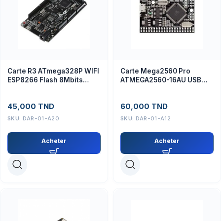
Carte R3 ATmega328P WIFI
Carte Mega2560 Pro
ESP8266 Flash 8Mbits
ATMEGA2560-16AU USB
USB-TTL CH340G
CH340G
45,000
TND
60,000
TND
SKU:
DAR-01-A20
SKU:
DAR-01-A12
Acheter
Acheter