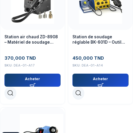
Station air chaud ZD-8908
Station de soudage
– Matériel de soudage
réglable BK-601D – Outil
performant et précis
pour projets électroniques
370,000
TND
450,000
TND
SKU:
DEA-01-A17
SKU:
DEA-01-A14
Acheter
Acheter