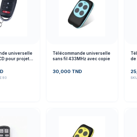
de universelle
Télécommande universelle
Té
D pour projets
sans fil 433MHz avec copie
de 
es (module)
43
D
30,000
TND
25
E93
SK