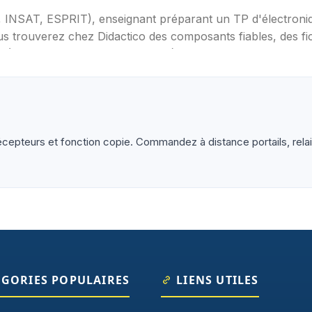
T, INSAT, ESPRIT), enseignant préparant un TP d'électron
s trouverez chez Didactico des composants fiables, des fic
s (Arduino, Raspberry Pi, ESP32), capteurs et modules (te
ètres, oscilloscopes), impression 3D et CNC. Datasheets tr
pteurs et fonction copie. Commandez à distance portails, rela
ÉGORIES POPULAIRES
LIENS UTILES