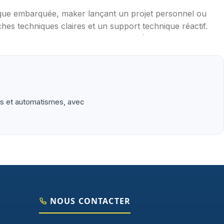
ique embarquée, maker lançant un projet personnel ou
hes techniques claires et un support technique réactif.
mpérature, distance, WiFi, LoRa, GSM), robotique
aduites en français, exemples de code prêts à l'emploi,
is et automatismes, avec
NOUS CONTACTER