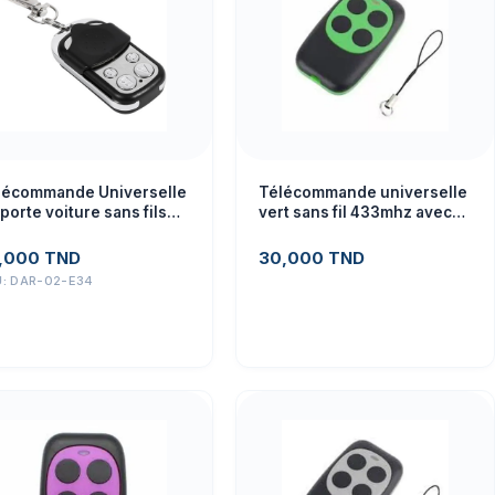
lécommande Universelle
Télécommande universelle
porte voiture sans fils
vert sans fil 433mhz avec
3Mhz avec copie
copie
,000
TND
30,000
TND
U:
DAR-02-E34