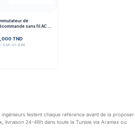
mmutateur de
lécommande sans fil AC 4
ies
,000
TND
U:
DAR-01-B98
os ingénieurs testent chaque référence avant de la proposer
ax, livraison 24-48h dans toute la Tunisie via Aramex ou