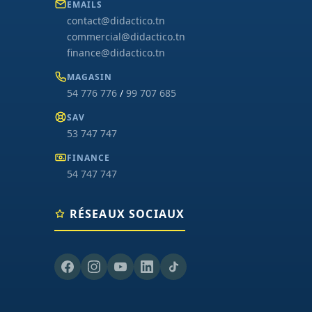
EMAILS
contact@didactico.tn
commercial@didactico.tn
finance@didactico.tn
MAGASIN
54 776 776
/
99 707 685
SAV
53 747 747
FINANCE
54 747 747
RÉSEAUX SOCIAUX