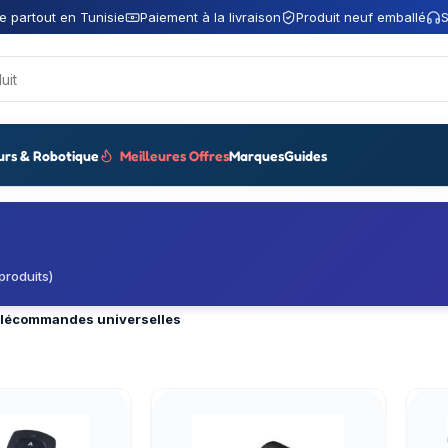
e partout en Tunisie
Paiement à la livraison
Produit neuf emballé
S
urs & Robotique
Meilleures Offres
Marques
Guides
produits)
lécommandes universelles