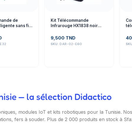
mande de
Kit Télécommande
Co
ligente sans fil
Infrarouge HX1838 noir
té
avec batterie
vo
D
9,500
TND
40
E32
SKU:
DAR-02-E60
SK
sie — la sélection Didactico
oniques, modules IoT et kits robotiques pour la Tunisie. N
ations, fers à souder. Plus de 2 000 produits en stock à Sf