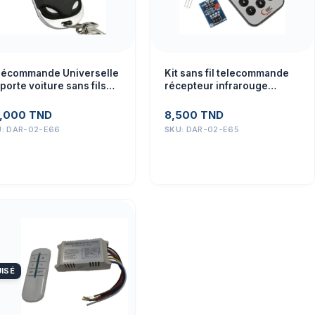
lécommande Universelle
Kit sans fil telecommande
porte voiture sans fils
récepteur infrarouge
5MHz/433Mhz/868MHz
HX1838 VS1838
ec copie
,000
TND
8,500
TND
U:
DAR-02-E66
SKU:
DAR-02-E65
ISÉ