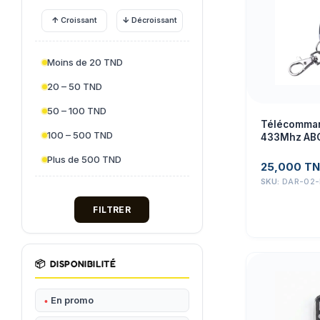
↑
↓
Croissant
Décroissant
Moins de 20 TND
20 – 50 TND
50 – 100 TND
Télécomman
100 – 500 TND
433Mhz ABC
électroniqu
Plus de 500 TND
25,000
TN
SKU:
DAR-02-
FILTRER
📦
DISPONIBILITÉ
En promo