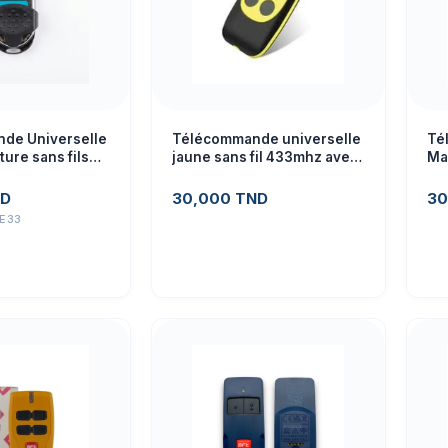
de Universelle
Télécommande universelle
Té
ture sans fils
jaune sans fil 433mhz avec
Ma
copie
av
D
30,000
TND
30
E33