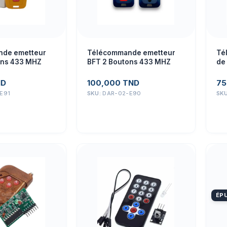
de emetteur
Télécommande emetteur
Té
ons 433 MHZ
BFT 2 Boutons 433 MHZ
de 
31
av
ND
100,000
TND
75
E91
SKU:
DAR-02-E90
SK
ÉPU