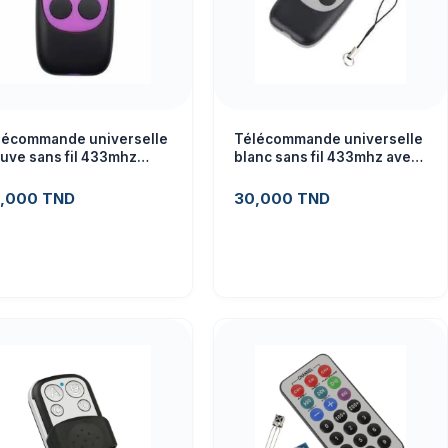
lécommande universelle
Télécommande universelle
uve sans fil 433mhz
blanc sans fil 433mhz avec
ec copie
copie
,000
TND
30,000
TND