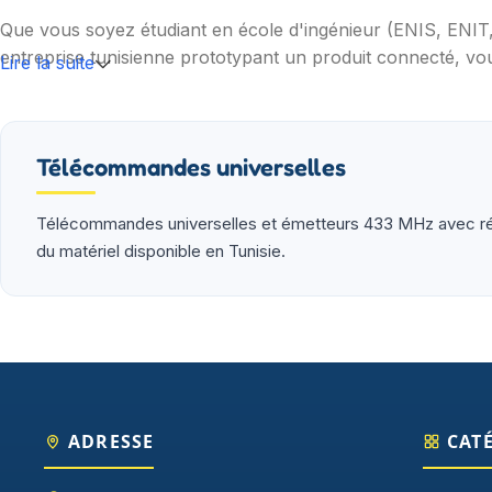
Que vous soyez étudiant en école d'ingénieur (ENIS, ENI
entreprise tunisienne prototypant un produit connecté, vou
Lire la suite
Nos catégories couvrent l'essentiel : cartes programmable
(moteurs, drivers, kits 2WD/4WD), outils de mesure (multim
garantie et SAV inclus sur chaque commande.
Télécommandes universelles
Télécommandes universelles et émetteurs 433 MHz avec réce
du matériel disponible en Tunisie.
ADRESSE
CAT