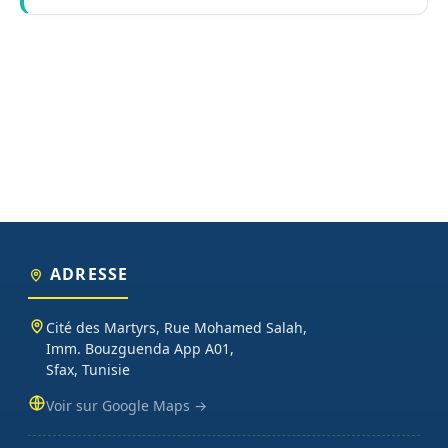
ADRESSE
Cité des Martyrs, Rue Mohamed Salah,
Imm. Bouzguenda App A01,
Sfax, Tunisie
Voir sur Google Maps →