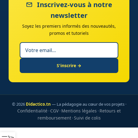
Inscrivez-vous à notre
newsletter
Soyez les premiers informés des nouveautés,
promos et tutoriels
S'inscrire →
© 2026
Didactico.tn
— La pédagogie au cœur de vos projets ·
Confidentialité
CGV
Mentions légales
Retours et
·
·
·
remboursement
Suivi de colis
·