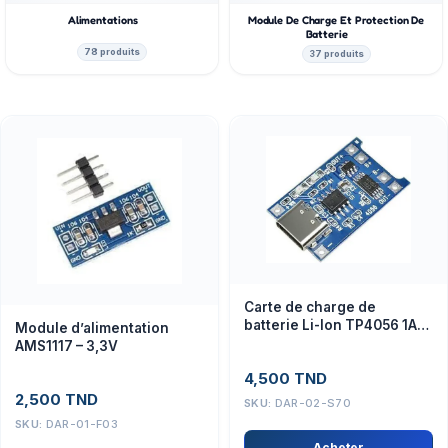
Alimentations
Module De Charge Et Protection De
Batterie
78 produits
37 produits
Carte de charge de
batterie Li-Ion TP4056 1A
Module d’alimentation
Micro USB
AMS1117 – 3,3V
4,500
TND
2,500
TND
SKU:
DAR-02-S70
SKU:
DAR-01-F03
Acheter