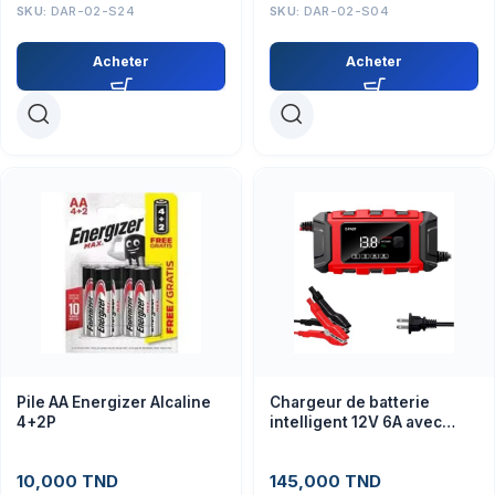
SKU:
DAR-02-S24
SKU:
DAR-02-S04
Acheter
Acheter
Pile AA Energizer Alcaline
Chargeur de batterie
4+2P
intelligent 12V 6A avec
écran LCD pour batteries
plomb-acide gel AGM de
10,000
TND
145,000
TND
voiture, moto, camion