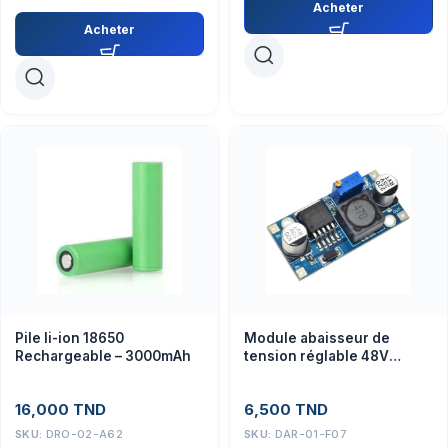
Acheter
Acheter
Pile li-ion 18650
Module abaisseur de
Rechargeable – 3000mAh
tension réglable 48V
LM2596HVS Vin:4,5-50V
vers Vout:3-35Vdc 3A 15w
16,000
TND
6,500
TND
SKU:
DRO-02-A62
SKU:
DAR-01-F07