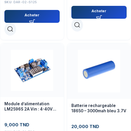
SKU:
DAR-02-S125
Acheter
Acheter
Module d’alimentation
Batterie rechargeable
LM2596S 2A Vin : 4-40V
18650 – 3000mah bleu 3.7V
Vout :1.3 – 37V + voltmétre
9,000
TND
20,000
TND