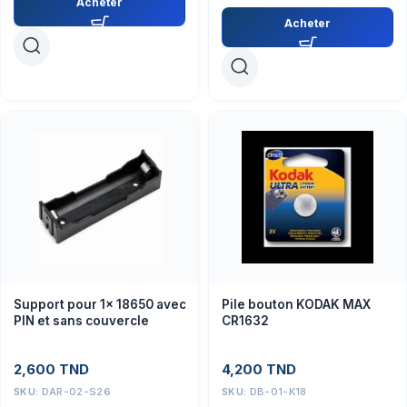
Acheter
Acheter
Support pour 1x 18650 avec
Pile bouton KODAK MAX
PIN et sans couvercle
CR1632
2,600
TND
4,200
TND
SKU:
DAR-02-S26
SKU:
DB-01-K18