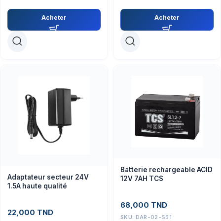
Acheter
Acheter
Batterie rechargeable ACID
Adaptateur secteur 24V
12V 7AH TCS
1.5A haute qualité
68,000
TND
22,000
TND
SKU:
DAR-02-S51