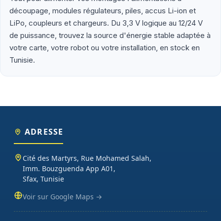
découpage, modules régulateurs, piles, accus Li-ion et
Que vous soyez étudiant en école d'ingénieur (ENIS, ENIT, INSAT,
LiPo, coupleurs et chargeurs. Du 3,3 V logique au 12/24 V
ESPRIT), enseignant préparant un TP d'électronique embarquée,
de puissance, trouvez la source d'énergie stable adaptée à
maker lançant un projet personnel ou entreprise tunisienne
votre carte, votre robot ou votre installation, en stock en
prototypant un produit connecté, vous trouverez chez Didactico
Tunisie.
des composants fiables, des fiches techniques claires et un
support technique réactif. Nos catégories couvrent l'essentiel :
cartes programmables (Arduino, Raspberry Pi, ESP32), capteurs et
modules (température, distance, WiFi, LoRa, GSM), robotique
(moteurs, drivers, kits 2WD/4WD), outils de mesure (multimètres,
oscilloscopes), impression 3D et CNC. Datasheets traduites en
français, exemples de code prêts à l'emploi, garantie et SAV inclus
ADRESSE
sur chaque commande.
Cité des Martyrs, Rue Mohamed Salah,
Imm. Bouzguenda App A01,
Sfax, Tunisie
Voir sur Google Maps →