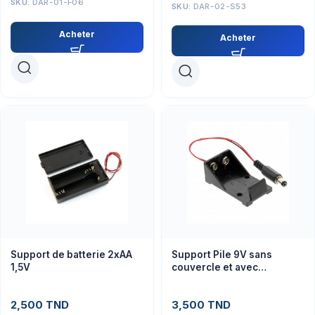
SKU:
DAR-01-F06
SKU:
DAR-02-S53
Acheter
Acheter
Support de batterie 2xAA
Support Pile 9V sans
1,5V
couvercle et avec
connecteur DC
2,500
TND
3,500
TND