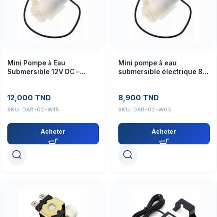
Mini Pompe à Eau
Mini pompe à eau
Submersible 12V DC –
submersible électrique 80-
Module pour Projets
100L/H DC 3/4,5V (Module)
Électroniques
12,000
TND
8,900
TND
SKU:
DAR-02-W15
SKU:
DAR-02-W05
Acheter
Acheter