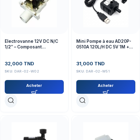
Electrovanne 12V DC N/C
Mini Pompe à eau AD20P-
1/2″ – Composant
0510A 120L/H DC 5V 1M +
automatisation
Cable 1.5M USB
électronique
32,000
TND
31,000
TND
SKU:
DAR-02-W02
SKU:
DAR-02-W51
Acheter
Acheter