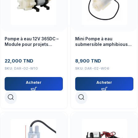
Pompe à eau 12V 365DC –
Mini Pompe à eau
Module pour projets
submersible amphibious
robotiques et
electrique 80- 100L/H DC
automatisation
3/4,5V
22,000
TND
8,900
TND
SKU:
DAR-02-W10
SKU:
DAR-02-W06
Acheter
Acheter