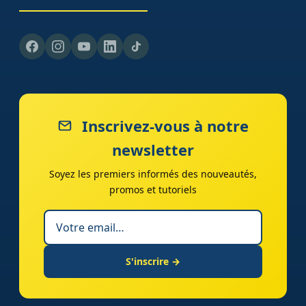
Inscrivez-vous à notre
newsletter
Soyez les premiers informés des nouveautés,
promos et tutoriels
S'inscrire →