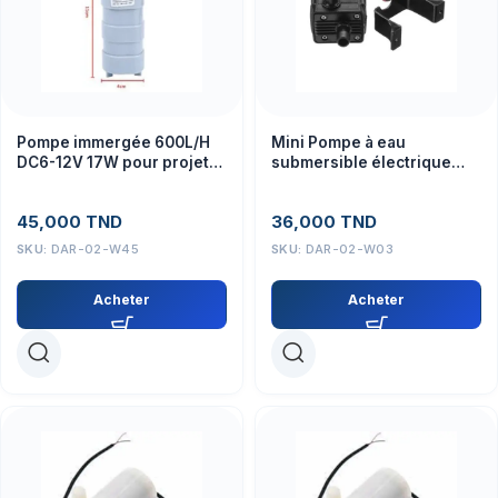
Pompe immergée 600L/H
Mini Pompe à eau
DC6-12V 17W pour projets
submersible électrique
électroniques – Module
240L/H DC 12V 3M –
Module
45,000
TND
36,000
TND
SKU:
DAR-02-W45
SKU:
DAR-02-W03
Acheter
Acheter