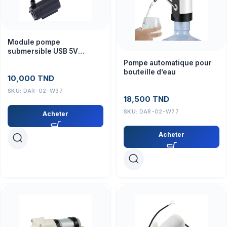
Module pompe
submersible USB 5V
silencieuse – Électronique
Pompe automatique pour
bouteille d’eau
10,000
TND
SKU:
DAR-02-W37
18,500
TND
SKU:
DAR-02-W77
Acheter
Acheter