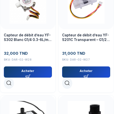
Capteur de débit d’eau YF-
Capteur de débit d’eau YF-
S302 Blanc G1/4 0.3-6L/min
S201C Transparent – G1/2
5-24V
1-30L/min 5-15V
32,000
TND
31,000
TND
SKU:
DAR-02-W28
SKU:
DAR-02-W27
Acheter
Acheter