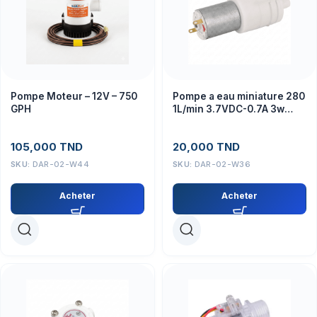
Pompe Moteur – 12V – 750
Pompe a eau miniature 280
GPH
1L/min 3.7VDC-0.7A 3w
L=64mm Diam moteur
24mm
105,000
TND
20,000
TND
SKU:
DAR-02-W44
SKU:
DAR-02-W36
Acheter
Acheter