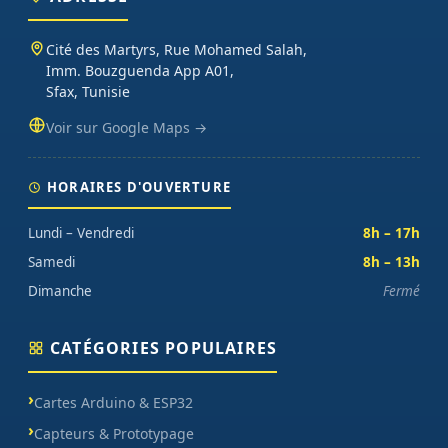
oscilloscopes), impression 3D et CNC. Datasheets traduites en
français, exemples de code prêts à l'emploi, garantie et SAV inclus
Cité des Martyrs, Rue Mohamed Salah,
sur chaque commande.
Imm. Bouzguenda App A01,
Sfax, Tunisie
Voir sur Google Maps →
HORAIRES D'OUVERTURE
Lundi – Vendredi
8h – 17h
Samedi
8h – 13h
Dimanche
Fermé
CATÉGORIES POPULAIRES
Cartes Arduino & ESP32
Capteurs & Prototypage