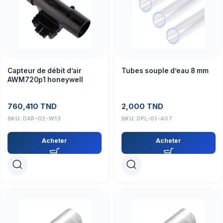
Capteur de débit d’air
Tubes souple d’eau 8 mm
AWM720p1 honeywell
760,410
TND
2,000
TND
SKU:
DAR-02-W13
SKU:
DPL-01-A07
Acheter
Acheter