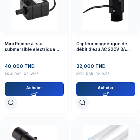
Mini Pompe à eau
Capteur magnétique de
submersible electrique
débit d’eau AC 220V 3A
240L/H DC 5V 1M
22mm
40,000
TND
32,000
TND
SKU:
DAR-02-W25
SKU:
DAR-02-W18
Acheter
Acheter