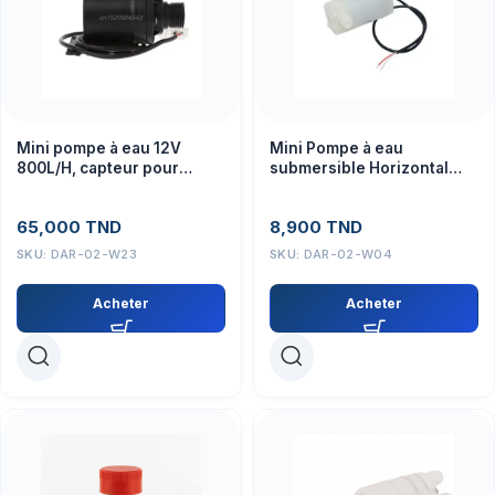
Mini pompe à eau 12V
Mini Pompe à eau
800L/H, capteur pour
submersible Horizontal
projets électroniques et
electrique 80- 100L/H DC
éducatifs
3/4,5V
65,000
TND
8,900
TND
SKU:
DAR-02-W23
SKU:
DAR-02-W04
Acheter
Acheter