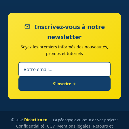
Inscrivez-vous à notre
newsletter
Soyez les premiers informés des nouveautés,
promos et tutoriels
S'inscrire →
© 2026
Didactico.tn
— La pédagogie au cœur de vos projets ·
Confidentialité
CGV
Mentions légales
Retours et
·
·
·