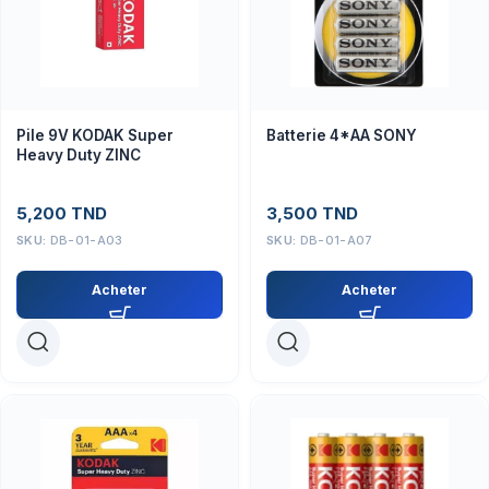
Pile 9V KODAK Super
Batterie 4*AA SONY
Heavy Duty ZINC
5,200
TND
3,500
TND
SKU:
DB-01-A03
SKU:
DB-01-A07
Acheter
Acheter