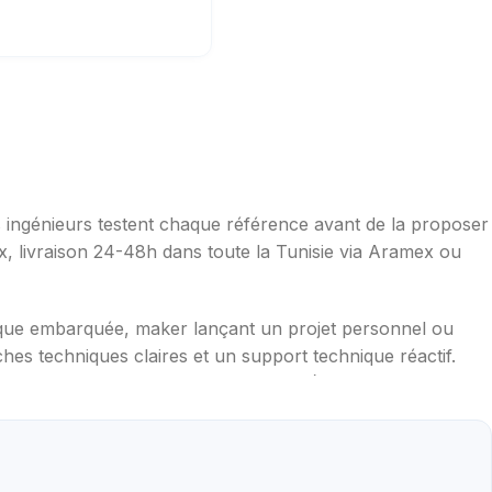
os ingénieurs testent chaque référence avant de la proposer
ax, livraison 24-48h dans toute la Tunisie via Aramex ou
ique embarquée, maker lançant un projet personnel ou
hes techniques claires et un support technique réactif.
mpérature, distance, WiFi, LoRa, GSM), robotique
aduites en français, exemples de code prêts à l'emploi,