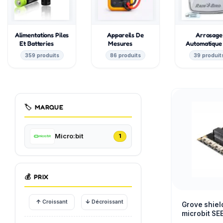
Alimentations Piles
Appareils De
Arrosage
Et Batteries
Mesures
Automatiqu
359 produits
86 produits
39 produit
🏷️
MARQUE
Micro:bit
1
💰
PRIX
↑
↓
Croissant
Décroissant
Grove shiel
microbit S