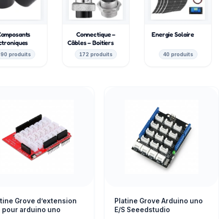
Composants
Connectique –
Energie Solaire
ctroniques
Câbles – Boitiers
90 produits
172 produits
40 produits
atine Grove d’extension
Platine Grove Arduino uno
S pour arduino uno
E/S Seeedstudio