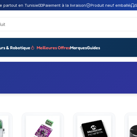
e partout en Tunisie
Paiement à la livraison
Produit neuf emballé
S
urs & Robotique
Meilleures Offres
Marques
Guides