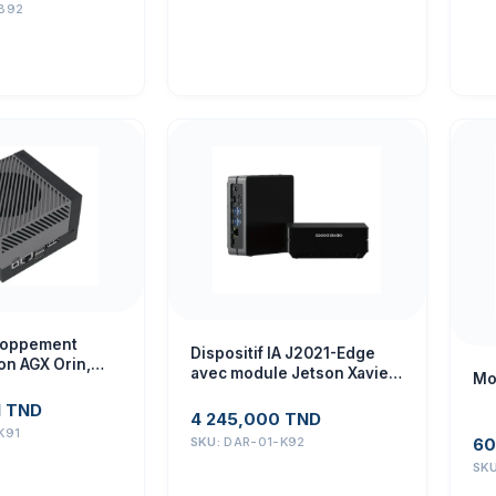
B92
eloppement
Dispositif IA J2021-Edge
on AGX Orin,
avec module Jetson Xavier
Mo
AI Edge, Seeed
NX 8GB Seeed Studio Ref :
 102110842
1
TND
110061381
4 245,000
TND
K91
SKU:
DAR-01-K92
60
SK