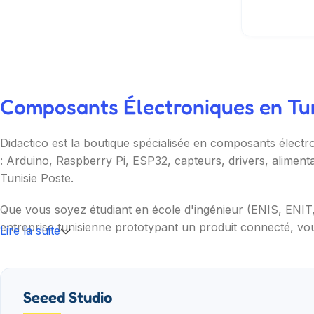
Composants Électroniques en Tuni
Didactico est la boutique spécialisée en composants électr
: Arduino, Raspberry Pi, ESP32, capteurs, drivers, aliment
Tunisie Poste.
Que vous soyez étudiant en école d'ingénieur (ENIS, ENI
entreprise tunisienne prototypant un produit connecté, vou
Lire la suite
Nos catégories couvrent l'essentiel : cartes programmable
(moteurs, drivers, kits 2WD/4WD), outils de mesure (multim
garantie et SAV inclus sur chaque commande.
Seeed Studio