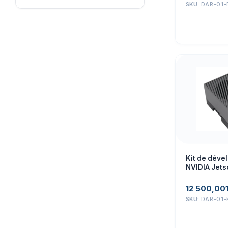
113990934
SKU:
DAR-01-
Kit de dév
NVIDIA Jets
ordinateur 
Studio Ref :
12 500,00
SKU:
DAR-01-