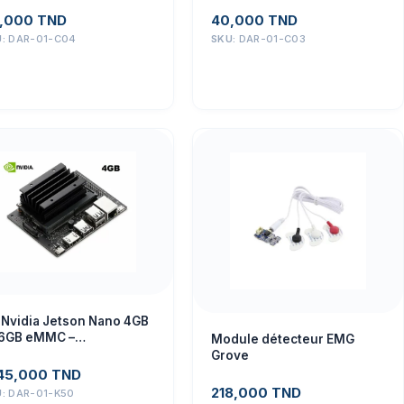
,000
TND
40,000
TND
U:
DAR-01-C04
SKU:
DAR-01-C03
t Nvidia Jetson Nano 4GB
16GB eMMC –
Module détecteur EMG
eedstudio 110061362
Grove
145,000
TND
218,000
TND
U:
DAR-01-K50