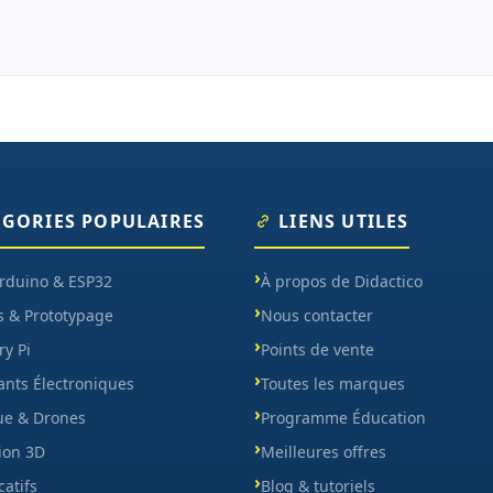
ÉGORIES POPULAIRES
LIENS UTILES
Arduino & ESP32
À propos de Didactico
s & Prototypage
Nous contacter
y Pi
Points de vente
nts Électroniques
Toutes les marques
ue & Drones
Programme Éducation
ion 3D
Meilleures offres
catifs
Blog & tutoriels