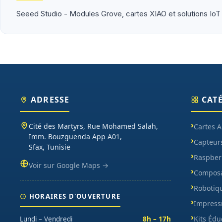
Seeed Studio - Modules Grove, cartes XIAO et solutions IoT
ADRESSE
CAT
Cité des Martyrs, Rue Mohamed Salah,
Cartes 
Imm. Bouzguenda App A01,
Capteur
Sfax, Tunisie
Raspberr
Voir sur Google Maps →
Composa
Robotiq
HORAIRES D'OUVERTURE
Impress
Kits Édu
Lundi – Vendredi
8h – 17h