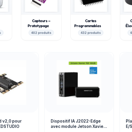
Capteurs –
Cartes
e
Prototypage
Programmables
Éle
s
402 produits
432 produits
6
d v2,0 pour
Dispositif IA J2022-Edge
Pl
EEDSTUDIO
avec module Jetson Xavier
E/
NX 16GB Seeed Studio Ref :