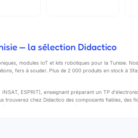
sie — la sélection Didactico
oniques, modules IoT et kits robotiques pour la Tunisie. N
ations, fers à souder. Plus de 2 000 produits en stock à Sf
T, INSAT, ESPRIT), enseignant préparant un TP d'électron
s trouverez chez Didactico des composants fiables, des fic
s (Arduino, Raspberry Pi, ESP32), capteurs et modules (te
ètres, oscilloscopes), impression 3D et CNC. Datasheets tr