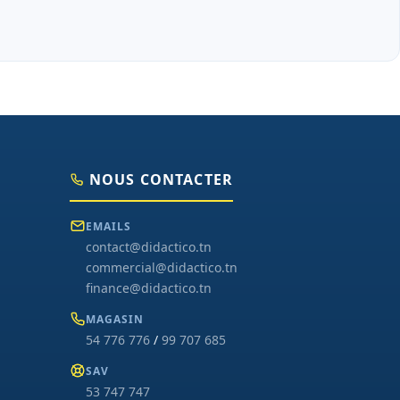
NOUS CONTACTER
EMAILS
contact@didactico.tn
commercial@didactico.tn
finance@didactico.tn
MAGASIN
54 776 776
/
99 707 685
SAV
53 747 747