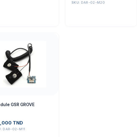
SKU:
DAR-02-M20
dule GSR GROVE
,000
TND
U:
DAR-02-M11