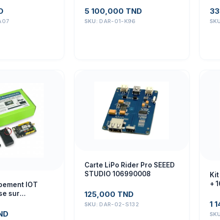
110061402
D
5 100,000
TND
33
A07
SKU:
DAR-01-K96
SK
Carte LiPo Rider Pro SEEED
STUDIO 106990008
Ki
+ 
ppement IOT
Se
se sur
125,000
TND
C + protocole
1 
SKU:
DAR-02-S132
EEEDSTUDIO
ND
SK