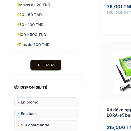
Moins de 20 TND
76,001
TN
SKU:
DMI-01-
20 – 50 TND
50 – 100 TND
100 – 500 TND
Plus de 500 TND
FILTRER
📦
DISPONIBILITÉ
En promo
Kit dévelo
En stock
LORA-e5 ba
STM32WLE5J
Sur commande
LoraWAN S
215,000
T