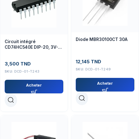
Diode MBR30100CT 30A
Circuit intégré
CD74HC540E DIP-20, 3V-
15V, 20 broches
12,145
TND
3,500
TND
SKU:
DCD-01-T249
SKU:
DCD-01-T243
Acheter
Acheter