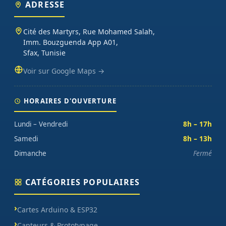
(moteurs, drivers, kits 2WD/4WD), outils de mesure (multimètres,
ADRESSE
oscilloscopes), impression 3D et CNC. Datasheets traduites en
français, exemples de code prêts à l'emploi, garantie et SAV inclus
Cité des Martyrs, Rue Mohamed Salah,
sur chaque commande.
Imm. Bouzguenda App A01,
Sfax, Tunisie
Voir sur Google Maps →
HORAIRES D'OUVERTURE
Lundi – Vendredi
8h – 17h
Samedi
8h – 13h
Dimanche
Fermé
CATÉGORIES POPULAIRES
Cartes Arduino & ESP32
Capteurs & Prototypage