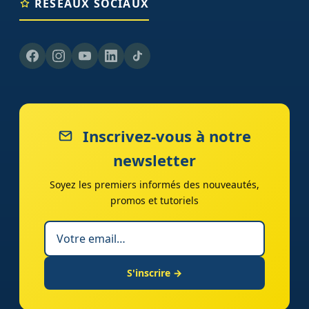
RÉSEAUX SOCIAUX
Inscrivez-vous à notre
newsletter
Soyez les premiers informés des nouveautés,
promos et tutoriels
S'inscrire →