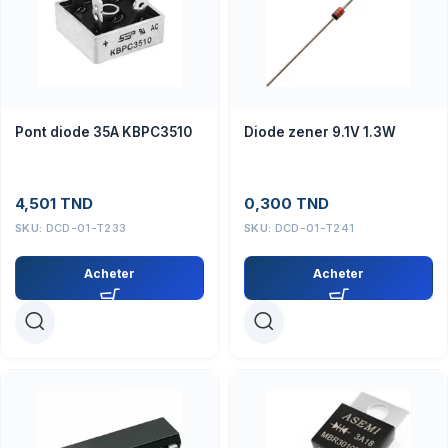
Pont diode 35A KBPC3510
Diode zener 9.1V 1.3W
4,501
TND
0,300
TND
SKU:
DCD-01-T233
SKU:
DCD-01-T241
Acheter
Acheter