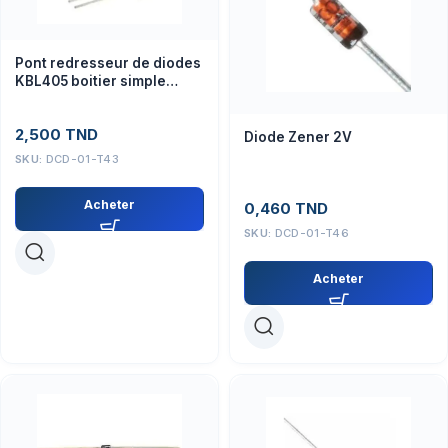
Pont redresseur de diodes
KBL405 boitier simple
600V 4A 4 broches
2,500
TND
Diode Zener 2V
SKU:
DCD-01-T43
Acheter
0,460
TND
SKU:
DCD-01-T46
Acheter