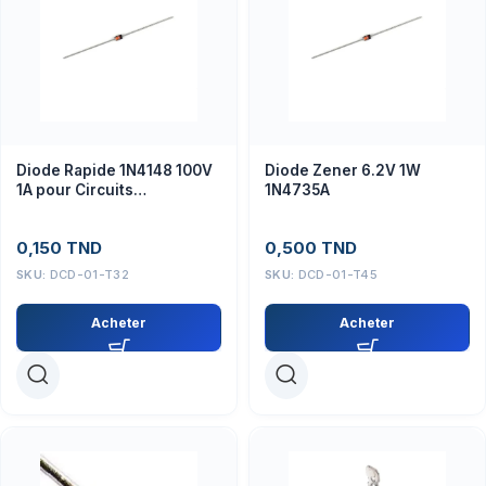
Diode Rapide 1N4148 100V
Diode Zener 6.2V 1W
1A pour Circuits
1N4735A
Électroniques
0,150
TND
0,500
TND
SKU:
DCD-01-T32
SKU:
DCD-01-T45
Acheter
Acheter