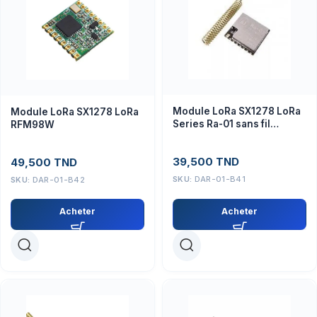
Module LoRa SX1278 LoRa
Module LoRa SX1278 LoRa
Series Ra-01 sans fil
RFM98W
distance 10km 433Mhz
39,500
TND
49,500
TND
SKU:
DAR-01-B41
SKU:
DAR-01-B42
Acheter
Acheter