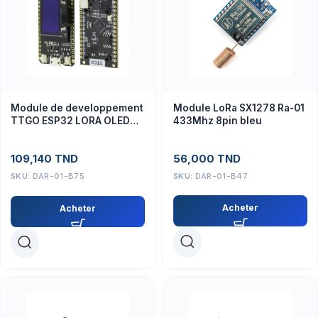
Module LoRa SX1278 Ra-01
Module de developpement
433Mhz 8pin bleu
TTGO ESP32 LORA OLED
0.96 868Mhz
56,000
TND
109,140
TND
SKU:
DAR-01-B47
SKU:
DAR-01-B75
Acheter
Acheter