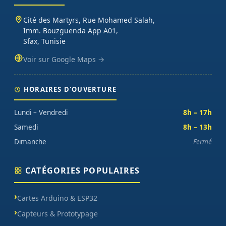
oscilloscopes), impression 3D et CNC. Datasheets traduites en
français, exemples de code prêts à l'emploi, garantie et SAV inclus
Cité des Martyrs, Rue Mohamed Salah,
sur chaque commande.
Imm. Bouzguenda App A01,
Sfax, Tunisie
Voir sur Google Maps →
HORAIRES D'OUVERTURE
Lundi – Vendredi
8h – 17h
Samedi
8h – 13h
Dimanche
Fermé
CATÉGORIES POPULAIRES
Cartes Arduino & ESP32
Capteurs & Prototypage