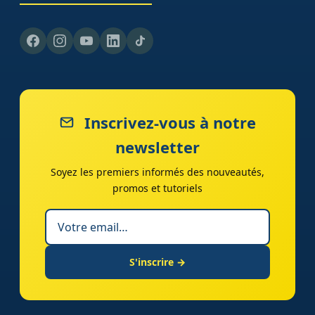
Inscrivez-vous à notre
newsletter
Soyez les premiers informés des nouveautés,
promos et tutoriels
S'inscrire →