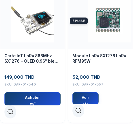
ÉPUISÉ
Carte IoT LoRa 868Mhz
Module LoRa SX1278 LoRa
SX1276 + OLED 0,96″ bleu
RFM95W
+ Bluetooth WiFi pour
Arduino avec Antenne
149,000
TND
52,000
TND
SKU:
DAR-01-B40
SKU:
DAR-01-B57
Acheter
Voir