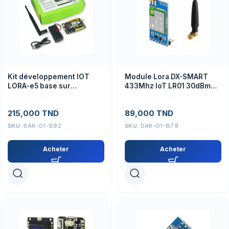
Kit développement IOT
Module Lora DX-SMART
LORA-e5 base sur
433Mhz IoT LR01 30dBm
STM32WLE5JC + protocole
3.8km
LoraWAN SEEEDSTUDIO
215,000
TND
89,000
TND
113990934
SKU:
DAR-01-B92
SKU:
DAR-01-B79
Acheter
Acheter