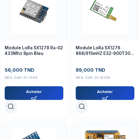
Module LoRa SX1278 Ra-02
Module LoRa SX1276
433Mhz 8pin Bleu
868/915mHZ E32-900T30D
1W 8Km
56,000
TND
89,000
TND
SKU:
DAR-01-B46
SKU:
DAR-01-B106
Acheter
Acheter