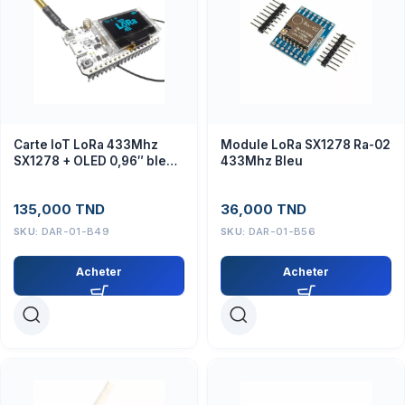
Carte IoT LoRa 433Mhz
Module LoRa SX1278 Ra-02
SX1278 + OLED 0,96″ bleu
433Mhz Bleu
+ Bluetooth WiFi pour
Arduino avec Antenne
135,000
TND
36,000
TND
SKU:
DAR-01-B49
SKU:
DAR-01-B56
Acheter
Acheter