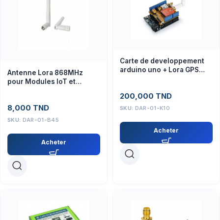
Carte de developpement
arduino uno + Lora GPS
Antenne Lora 868MHz
Shield 868 Mhz
pour Modules IoT et
Arduino
200,000
TND
8,000
TND
SKU:
DAR-01-K10
SKU:
DAR-01-B45
Acheter
Acheter