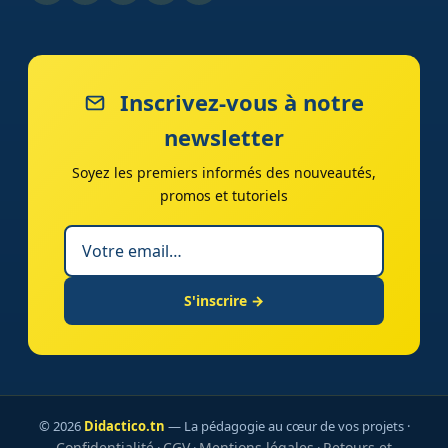
Inscrivez-vous à notre
newsletter
Soyez les premiers informés des nouveautés,
promos et tutoriels
S'inscrire →
© 2026
Didactico.tn
— La pédagogie au cœur de vos projets ·
Confidentialité
CGV
Mentions légales
Retours et