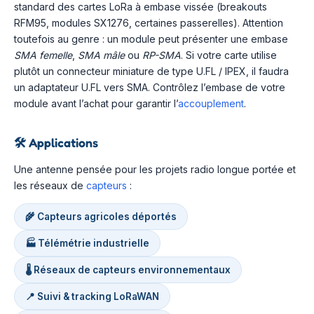
standard des cartes LoRa à embase vissée (breakouts
RFM95, modules SX1276, certaines passerelles). Attention
toutefois au genre : un module peut présenter une embase
SMA femelle
,
SMA mâle
ou
RP-SMA
. Si votre carte utilise
plutôt un connecteur miniature de type U.FL / IPEX, il faudra
un adaptateur U.FL vers SMA. Contrôlez l’embase de votre
module avant l’achat pour garantir l’
accouplement
.
🛠️
Applications
Une antenne pensée pour les projets radio longue portée et
les réseaux de
capteurs
:
🌾 Capteurs agricoles déportés
🏭 Télémétrie industrielle
🌡️ Réseaux de capteurs environnementaux
📍 Suivi & tracking LoRaWAN