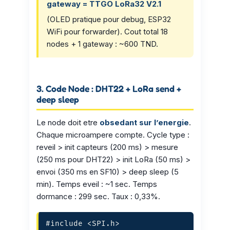
gateway = TTGO LoRa32 V2.1
(OLED pratique pour debug, ESP32
WiFi pour forwarder). Cout total 18
nodes + 1 gateway : ~600 TND.
3. Code Node : DHT22 + LoRa send +
deep sleep
Le node doit etre
obsedant sur l’energie
.
Chaque microampere compte. Cycle type :
reveil > init capteurs (200 ms) > mesure
(250 ms pour DHT22) > init LoRa (50 ms) >
envoi (350 ms en SF10) > deep sleep (5
min). Temps eveil : ~1 sec. Temps
dormance : 299 sec. Taux : 0,33%.
#include <SPI.h>
