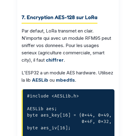
7. Encryption AES-128 sur LoRa
Par defaut, LoRa transmet en clair.
N’importe qui avec un module RFM95 peut
sniffer vos donnees. Pour les usages
serieux (agriculture commerciale, smart
city), il faut
chiffrer
.
L’ESP32 a un module AES hardware. Utilisez
la lib
AESLib
ou
mbedtls
.
#include <AESLib.h>

AESLib aes;

byte aes_key[16] = {0x44, 0x49, 0x44, 0x
                    0x4F, 0x32, 0x30, 0x
byte aes_iv[16];
