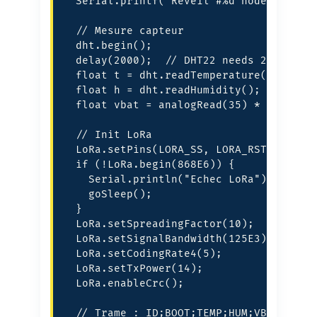
  Serial.printf("Reveil #%d node %dn", b
  // Mesure capteur

  dht.begin();

  delay(2000);  // DHT22 needs 2 sec

  float t = dht.readTemperature();

  float h = dht.readHumidity();

  float vbat = analogRead(35) * 3.3 / 40
  // Init LoRa

  LoRa.setPins(LORA_SS, LORA_RST, LORA_D
  if (!LoRa.begin(868E6)) {

    Serial.println("Echec LoRa");

    goSleep();

  }

  LoRa.setSpreadingFactor(10);

  LoRa.setSignalBandwidth(125E3);

  LoRa.setCodingRate4(5);

  LoRa.setTxPower(14);

  LoRa.enableCrc();

  // Trame : ID;BOOT;TEMP;HUM;VBAT
