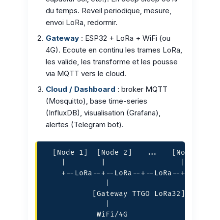
du temps. Reveil periodique, mesure,
envoi LoRa, redormir.
Gateway
: ESP32 + LoRa + WiFi (ou
4G). Ecoute en continu les trames LoRa,
les valide, les transforme et les pousse
via MQTT vers le cloud.
Cloud / Dashboard
: broker MQTT
(Mosquitto), base time-series
(InfluxDB), visualisation (Grafana),
alertes (Telegram bot).
  [Node 1]  [Node 2]   ...   [Node N]

    |        |                 |

    +--LoRa--+--LoRa--+--LoRa--+

              |

           [Gateway TTGO LoRa32]

              |

            WiFi/4G
