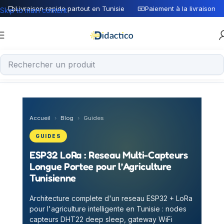
Livraison rapide partout en Tunisie
Paiement à la livraison
Skip to main content
Accueil
›
Blog
›
Guides
GUIDES
ESP32 LoRa : Reseau Multi-Capteurs
Longue Portee pour l’Agriculture
Tunisienne
Architecture complete d'un reseau ESP32 + LoRa
pour l'agriculture intelligente en Tunisie : nodes
capteurs DHT22 deep sleep, gateway WiFi