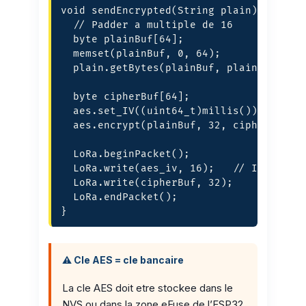
void sendEncrypted(String plain) {

  // Padder a multiple de 16

  byte plainBuf[64];

  memset(plainBuf, 0, 64);

  plain.getBytes(plainBuf, plain.length(
  byte cipherBuf[64];

  aes.set_IV((uint64_t)millis());

  aes.encrypt(plainBuf, 32, cipherBuf, a
  LoRa.beginPacket();

  LoRa.write(aes_iv, 16);   // IV en cla
  LoRa.write(cipherBuf, 32);

  LoRa.endPacket();

}
⚠️ Cle AES = cle bancaire
La cle AES doit etre stockee dans le
NVS ou dans la zone eFuse de l’ESP32