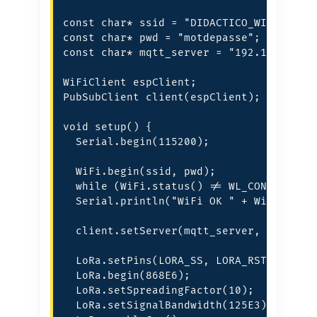
const char* ssid = "DIDACTICO_WIFI";

const char* pwd = "motdepasse";

const char* mqtt_server = "192.168.1.100
WiFiClient espClient;

PubSubClient client(espClient);

void setup() {

  Serial.begin(115200);

  WiFi.begin(ssid, pwd);

  while (WiFi.status() != WL_CONNECTED) 
  Serial.println("WiFi OK " + WiFi.local
  client.setServer(mqtt_server, 1883);

  LoRa.setPins(LORA_SS, LORA_RST, LORA_D
  LoRa.begin(868E6);

  LoRa.setSpreadingFactor(10);

  LoRa.setSignalBandwidth(125E3);
