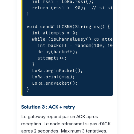
  int rssi = LoRa.rssi();

  return (rssi > -90);  // si signal > -
}

void sendWithCSMA(String msg) {

  int attempts = 0;

  while (isChannelBusy() && attempts < 5
    int backoff = random(100, 1000) * (1
    delay(backoff);

    attempts++;

  }

  LoRa.beginPacket();

  LoRa.print(msg);

  LoRa.endPacket();

}
Solution 3 : ACK + retry
Le gateway repond par un ACK apres
reception. Le node retransmet si pas d’ACK
apres 2 secondes. Maximum 3 tentatives.