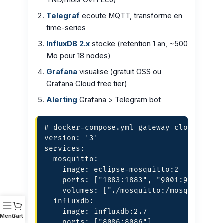
Telegraf
ecoute MQTT, transforme en
time-series
InfluxDB 2.x
stocke (retention 1 an, ~500
Mo pour 18 nodes)
Grafana
visualise (gratuit OSS ou
Grafana Cloud free tier)
Alerting
Grafana > Telegram bot
# docker-compose.yml gateway cloud Didac
version: '3'

services:

  mosquitto:

    image: eclipse-mosquitto:2

    ports: ["1883:1883", "9001:9001"]

    volumes: ["./mosquitto:/mosquitto/co
  influxdb:

    image: influxdb:2.7

Menu
Cart
    ports: ["8086:8086"]
