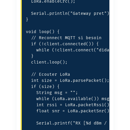
  LoRa.enableCrc();

  Serial.println("Gateway pret");

}

void loop() {

  // Reconnect MQTT si besoin

  if (!client.connected()) {

    while (!client.connect("didactico-ga
  }

  client.loop();

  // Ecouter LoRa

  int size = LoRa.parsePacket();

  if (size) {

    String msg = "";

    while (LoRa.available()) msg += (cha
    int rssi = LoRa.packetRssi();

    float snr = LoRa.packetSnr();

    Serial.printf("RX [%d dBm / %.1f dB]