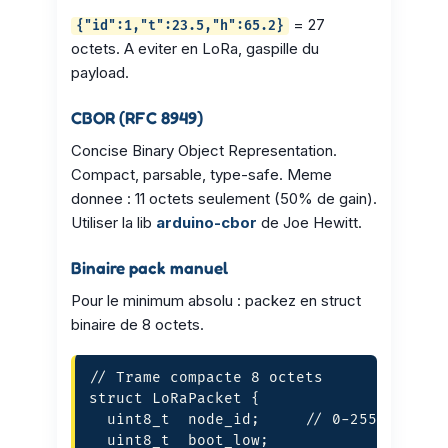
= 27
{"id":1,"t":23.5,"h":65.2}
octets. A eviter en LoRa, gaspille du
payload.
CBOR (RFC 8949)
Concise Binary Object Representation.
Compact, parsable, type-safe. Meme
donnee : 11 octets seulement (50% de gain).
Utiliser la lib
arduino-cbor
de Joe Hewitt.
Binaire pack manuel
Pour le minimum absolu : packez en struct
binaire de 8 octets.
// Trame compacte 8 octets

struct LoRaPacket {

  uint8_t  node_id;     // 0-255

  uint8_t  boot_low;
