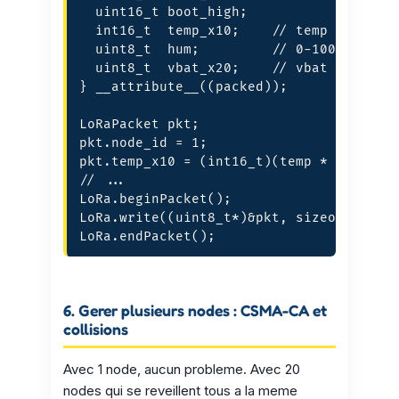
  uint16_t boot_high;

  int16_t  temp_x10;    // temp * 10, ex
  uint8_t  hum;         // 0-100%

  uint8_t  vbat_x20;    // vbat * 20, ex
} __attribute__((packed));

LoRaPacket pkt;

pkt.node_id = 1;

pkt.temp_x10 = (int16_t)(temp * 10);

// ...

LoRa.beginPacket();

LoRa.write((uint8_t*)&pkt, sizeof(pkt));
LoRa.endPacket();
6. Gerer plusieurs nodes : CSMA-CA et
collisions
Avec 1 node, aucun probleme. Avec 20
nodes qui se reveillent tous a la meme