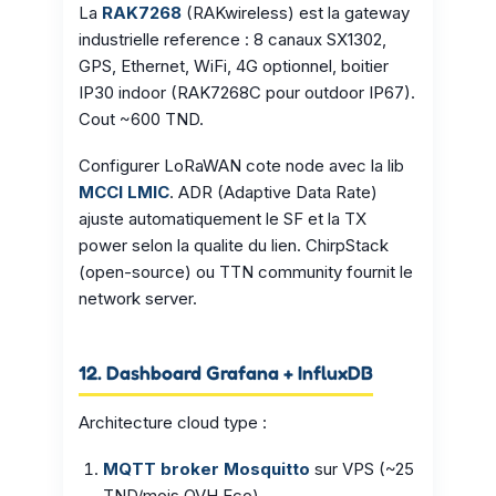
La
RAK7268
(RAKwireless) est la gateway
industrielle reference : 8 canaux SX1302,
GPS, Ethernet, WiFi, 4G optionnel, boitier
IP30 indoor (RAK7268C pour outdoor IP67).
Cout ~600 TND.
Configurer LoRaWAN cote node avec la lib
MCCI LMIC
. ADR (Adaptive Data Rate)
ajuste automatiquement le SF et la TX
power selon la qualite du lien. ChirpStack
(open-source) ou TTN community fournit le
network server.
12. Dashboard Grafana + InfluxDB
Architecture cloud type :
MQTT broker Mosquitto
sur VPS (~25
TND/mois OVH Eco)