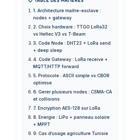
📋 TABLE DES MATIERES
1. Architecture maitre-esclave :
nodes + gateway
2. Choix hardware : TTGO LoRa32
vs Heltec V3 vs T-Beam
3. Code Node : DHT22 + LoRa send
+ deep sleep
4. Code Gateway : LoRa receive +
MQTT/HTTP forward
5. Protocole : ASCII simple vs CBOR
optimise
6. Gerer plusieurs nodes : CSMA-CA
et collisions
7. Encryption AES-128 sur LoRa
8. Energie : LiPo + panneau solaire
+ MPPT
9. Cas d’usage agriculture Tunisie