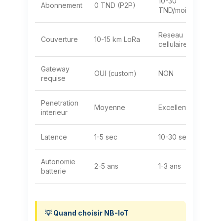
10-30
Abonnement
0 TND (P2P)
TND/mois
Reseau
Couverture
10-15 km LoRa
cellulaire
Gateway
OUI (custom)
NON
requise
Penetration
Moyenne
Excellente
interieur
Latence
1-5 sec
10-30 sec
Autonomie
2-5 ans
1-3 ans
batterie
💡 Quand choisir NB-IoT