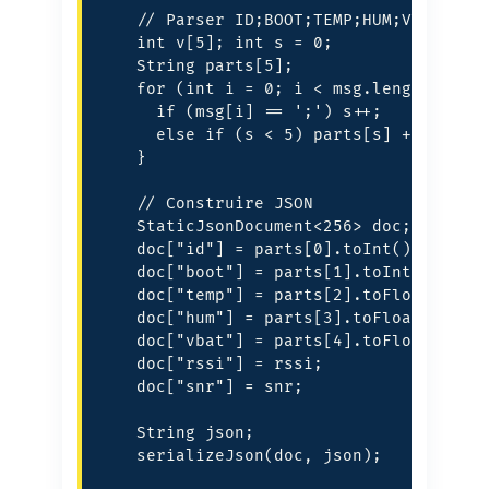
    // Parser ID;BOOT;TEMP;HUM;VBAT

    int v[5]; int s = 0;

    String parts[5];

    for (int i = 0; i < msg.length(); i+
      if (msg[i] == ';') s++;

      else if (s < 5) parts[s] += msg[i]
    }

    // Construire JSON

    StaticJsonDocument<256> doc;

    doc["id"] = parts[0].toInt();

    doc["boot"] = parts[1].toInt();

    doc["temp"] = parts[2].toFloat();

    doc["hum"] = parts[3].toFloat();

    doc["vbat"] = parts[4].toFloat();

    doc["rssi"] = rssi;

    doc["snr"] = snr;

    String json;

    serializeJson(doc, json);
