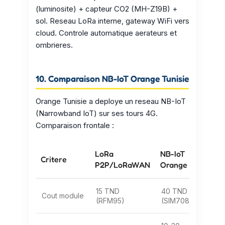
(luminosite) + capteur CO2 (MH-Z19B) +
sol. Reseau LoRa interne, gateway WiFi vers
cloud. Controle automatique aerateurs et
ombrieres.
10. Comparaison NB-IoT Orange Tunisie
Orange Tunisie a deploye un reseau NB-IoT
(Narrowband IoT) sur ses tours 4G.
Comparaison frontale :
LoRa
NB-IoT
Critere
P2P/LoRaWAN
Orange
15 TND
40 TND
Cout module
(RFM95)
(SIM7080)