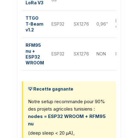
LoRa V3
TTGO
NEO-
1
T-Beam
ESP32
SX1276
0,96″
6M
h
v1.2
RFM95
nu +
ESP32
SX1276
NON
NON
E
ESP32
WROOM
💡 Recette gagnante
Notre setup recommande pour 90%
des projets agricoles tunisiens :
nodes = ESP32 WROOM + RFM95
nu
(deep sleep < 20 µA),