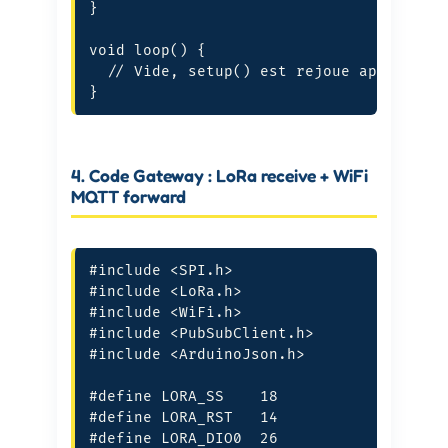
}

void loop() {

  // Vide, setup() est rejoue apres chaq
}
4. Code Gateway : LoRa receive + WiFi
MQTT forward
#include <SPI.h>

#include <LoRa.h>

#include <WiFi.h>

#include <PubSubClient.h>

#include <ArduinoJson.h>

#define LORA_SS    18

#define LORA_RST   14

#define LORA_DIO0  26
