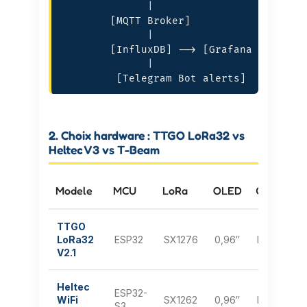
              |

        [MQTT Broker]

              |

        [InfluxDB] --> [Grafana Dashboar
              |

         [Telegram Bot alerts]
2. Choix hardware : TTGO LoRa32 vs
Heltec V3 vs T-Beam
Modele
MCU
LoRa
OLED
GPS
Ba
TTGO
J
LoRa32
ESP32
SX1276
0,96″
NON
pi
V2.1
Heltec
ESP32-
J
WiFi
SX1262
0,96″
NON
S3
pi