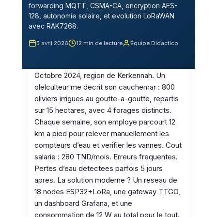
forwarding MQTT, CSMA-CA, encryption AES-
128, autonomie solaire, et evolution LoRaWAN
avec RAK7268.
5 avril 2026
12 min de lecture
Équipe Didactico
Octobre 2024, region de Kerkennah. Un
olelculteur me decrit son cauchemar : 800
oliviers irrigues au goutte-a-goutte, repartis
sur 15 hectares, avec 4 forages distincts.
Chaque semaine, son employe parcourt 12
km a pied pour relever manuellement les
compteurs d’eau et verifier les vannes. Cout
salarie : 280 TND/mois. Erreurs frequentes.
Pertes d’eau detectees parfois 5 jours
apres. La solution moderne ? Un reseau de
18 nodes ESP32+LoRa, une gateway TTGO,
un dashboard Grafana, et une
consommation de 12 W au total pour le tout.