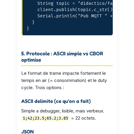
    String topic = "didactico/farm/node/
    client.publish(topic.c_str(), json.c
    Serial.println("Pub MQTT " + topic);
  }

}
5. Protocole : ASCII simple vs CBOR
optimise
Le format de trame impacte fortement le
temps en air (= consommation) et le duty
cycle. Trois options :
ASCII delimite (ce qu’on a fait)
Simple a debugger, lisible, mais verbeux.
= 22 octets.
1;42;23.5;65.2;3.85
JSON