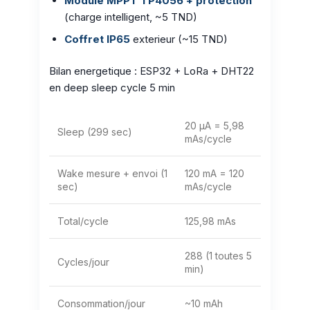
Module MPPT TP4056 + protection
(charge intelligent, ~5 TND)
Coffret IP65
exterieur (~15 TND)
Bilan energetique : ESP32 + LoRa + DHT22
en deep sleep cycle 5 min
20 µA = 5,98
Sleep (299 sec)
mAs/cycle
Wake mesure + envoi (1
120 mA = 120
sec)
mAs/cycle
Total/cycle
125,98 mAs
288 (1 toutes 5
Cycles/jour
min)
Consommation/jour
~10 mAh