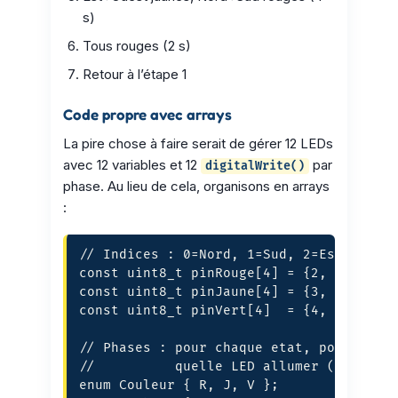
s)
Tous rouges (2 s)
Retour à l’étape 1
Code propre avec arrays
La pire chose à faire serait de gérer 12 LEDs
avec 12 variables et 12
par
digitalWrite()
phase. Au lieu de cela, organisons en arrays
:
// Indices : 0=Nord, 1=Sud, 2=Est, 3=Oue
const uint8_t pinRouge[4] = {2, 5, 8, 11
const uint8_t pinJaune[4] = {3, 6, 9, 12
const uint8_t pinVert[4]  = {4, 7, 10, 1
// Phases : pour chaque etat, pour chaqu
//          quelle LED allumer (R, J, V)
enum Couleur { R, J, V };
