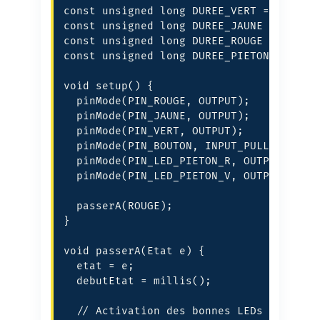
const unsigned long DUREE_VERT = 30000;

const unsigned long DUREE_JAUNE = 4000;

const unsigned long DUREE_ROUGE = 30000;
const unsigned long DUREE_PIETON = 15000
void setup() {

  pinMode(PIN_ROUGE, OUTPUT);

  pinMode(PIN_JAUNE, OUTPUT);

  pinMode(PIN_VERT, OUTPUT);

  pinMode(PIN_BOUTON, INPUT_PULLUP);

  pinMode(PIN_LED_PIETON_R, OUTPUT);

  pinMode(PIN_LED_PIETON_V, OUTPUT);

  passerA(ROUGE);

}

void passerA(Etat e) {

  etat = e;

  debutEtat = millis();

  // Activation des bonnes LEDs selon l'