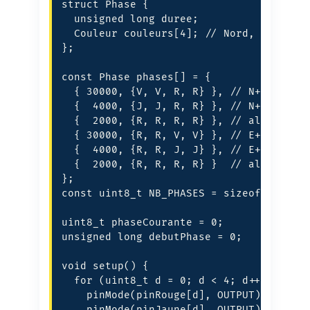
struct Phase {

  unsigned long duree;

  Couleur couleurs[4]; // Nord, Sud, Est
};

const Phase phases[] = {

  { 30000, {V, V, R, R} }, // N+S vert

  {  4000, {J, J, R, R} }, // N+S jaune

  {  2000, {R, R, R, R} }, // all-red se
  { 30000, {R, R, V, V} }, // E+O vert

  {  4000, {R, R, J, J} }, // E+O jaune

  {  2000, {R, R, R, R} }  // all-red se
};

const uint8_t NB_PHASES = sizeof(phases)
uint8_t phaseCourante = 0;

unsigned long debutPhase = 0;

void setup() {

  for (uint8_t d = 0; d < 4; d++) {

    pinMode(pinRouge[d], OUTPUT);

    pinMode(pinJaune[d], OUTPUT);
