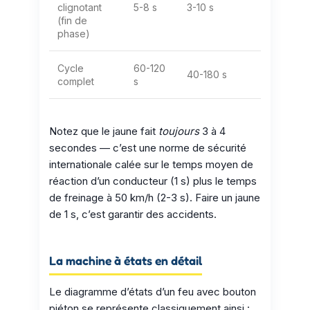
clignotant
5-8 s
3-10 s
(fin de
phase)
Cycle
60-120
40-180 s
complet
s
Notez que le jaune fait
toujours
3 à 4
secondes — c’est une norme de sécurité
internationale calée sur le temps moyen de
réaction d’un conducteur (1 s) plus le temps
de freinage à 50 km/h (2-3 s). Faire un jaune
de 1 s, c’est garantir des accidents.
La machine à états en détail
Le diagramme d’états d’un feu avec bouton
piéton se représente classiquement ainsi :