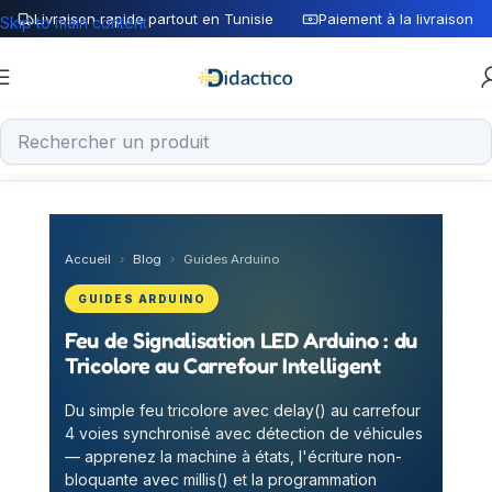
Livraison rapide partout en Tunisie
Paiement à la livraison
Skip to main content
Accueil
›
Blog
›
Guides Arduino
GUIDES ARDUINO
Feu de Signalisation LED Arduino : du
Tricolore au Carrefour Intelligent
Du simple feu tricolore avec delay() au carrefour
4 voies synchronisé avec détection de véhicules
— apprenez la machine à états, l'écriture non-
bloquante avec millis() et la programmation