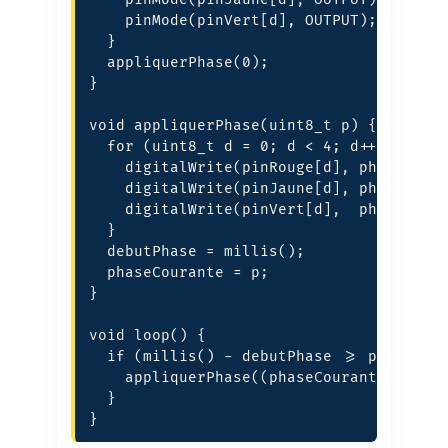
    pinMode(pinVert[d], OUTPUT);

  }

  appliquerPhase(0);

}

void appliquerPhase(uint8_t p) {

  for (uint8_t d = 0; d < 4; d++) {

    digitalWrite(pinRouge[d], phases[p].
    digitalWrite(pinJaune[d], phases[p].
    digitalWrite(pinVert[d],  phases[p].
  }

  debutPhase = millis();

  phaseCourante = p;

}

void loop() {

  if (millis() - debutPhase >= phases[ph
    appliquerPhase((phaseCourante + 1) %
  }

}