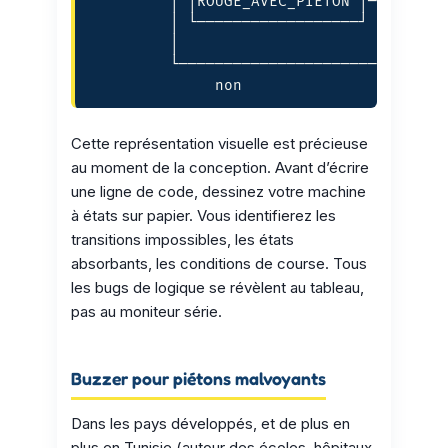
         │ │ROUGE_AVEC_PIETON │──15s────
         │ └──────────────────┘         
         │                              
         └──────────────────────────────
Cette représentation visuelle est précieuse
au moment de la conception. Avant d’écrire
une ligne de code, dessinez votre machine
à états sur papier. Vous identifierez les
transitions impossibles, les états
absorbants, les conditions de course. Tous
les bugs de logique se révèlent au tableau,
pas au moniteur série.
Buzzer pour piétons malvoyants
Dans les pays développés, et de plus en
plus en Tunisie (autour des écoles, hôpitaux,