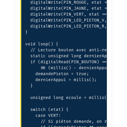
  digitalWrite(PIN_ROUGE, etat == ROUGE 
  digitalWrite(PIN_JAUNE, etat == JAUNE)
  digitalWrite(PIN_VERT, etat == VERT);

  digitalWrite(PIN_LED_PIETON_V, etat ==
  digitalWrite(PIN_LED_PIETON_R, etat !=
}

void loop() {

  // Lecture bouton avec anti-rebond log
  static unsigned long dernierAppui = 0;
  if (digitalRead(PIN_BOUTON) == LOW

      && (millis() - dernierAppui) > 250
    demandePieton = true;

    dernierAppui = millis();

  }

  unsigned long ecoule = millis() - debu
  switch (etat) {

    case VERT:

      // Si piéton demande, on raccourci