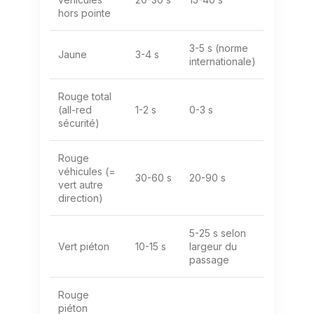
hors pointe
3-5 s (norme
Jaune
3-4 s
internationale)
Rouge total
(all-red
1-2 s
0-3 s
sécurité)
Rouge
véhicules (=
30-60 s
20-90 s
vert autre
direction)
5-25 s selon
Vert piéton
10-15 s
largeur du
passage
Rouge
piéton