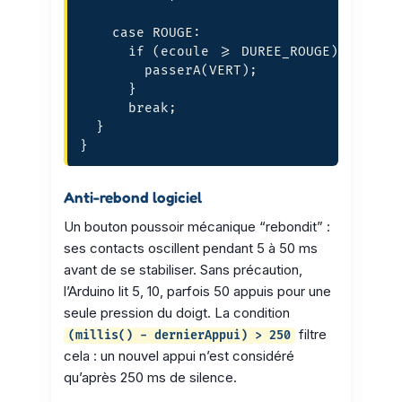
    case ROUGE:

      if (ecoule >= DUREE_ROUGE) {

        passerA(VERT);

      }

      break;

  }

}
Anti-rebond logiciel
Un bouton poussoir mécanique “rebondit” :
ses contacts oscillent pendant 5 à 50 ms
avant de se stabiliser. Sans précaution,
l’Arduino lit 5, 10, parfois 50 appuis pour une
seule pression du doigt. La condition
filtre
(millis() - dernierAppui) > 250
cela : un nouvel appui n’est considéré
qu’après 250 ms de silence.