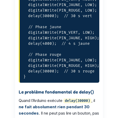
  digitalWrite(PIN_JAUNE, LOW);

  digitalWrite(PIN_ROUGE, LOW);

  delay(30000);  // 30 s vert

  // Phase jaune

  digitalWrite(PIN_VERT, LOW);

  digitalWrite(PIN_JAUNE, HIGH);

  delay(4000);  // 4 s jaune

  // Phase rouge

  digitalWrite(PIN_JAUNE, LOW);

  digitalWrite(PIN_ROUGE, HIGH);

  delay(30000);  // 30 s rouge

}
Le problème fondamental de delay()
Quand l’Arduino exécute
, il
delay(30000)
ne fait absolument rien pendant 30
secondes
. Il ne peut pas lire un bouton, pas