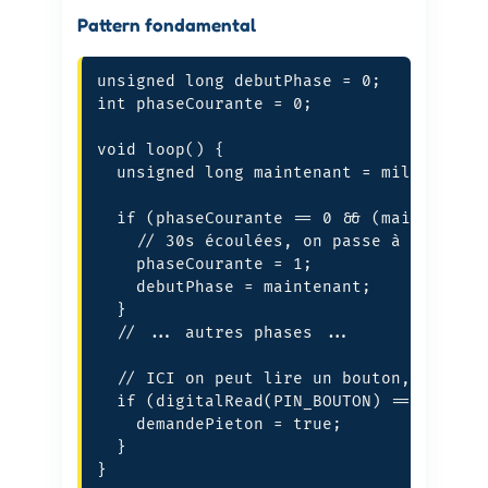
Pattern fondamental
unsigned long debutPhase = 0;

int phaseCourante = 0;

void loop() {

  unsigned long maintenant = millis();

  if (phaseCourante == 0 && (maintenant 
    // 30s écoulées, on passe à la phase
    phaseCourante = 1;

    debutPhase = maintenant;

  }

  // ... autres phases ...

  // ICI on peut lire un bouton, un capt
  if (digitalRead(PIN_BOUTON) == LOW) {

    demandePieton = true;

  }

}