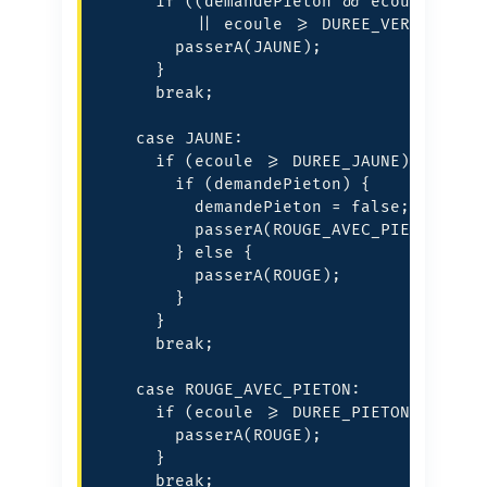
      if ((demandePieton && ecoule >= 50
          || ecoule >= DUREE_VERT) {

        passerA(JAUNE);

      }

      break;

    case JAUNE:

      if (ecoule >= DUREE_JAUNE) {

        if (demandePieton) {

          demandePieton = false;

          passerA(ROUGE_AVEC_PIETON);

        } else {

          passerA(ROUGE);

        }

      }

      break;

    case ROUGE_AVEC_PIETON:

      if (ecoule >= DUREE_PIETON) {

        passerA(ROUGE);

      }

      break;
