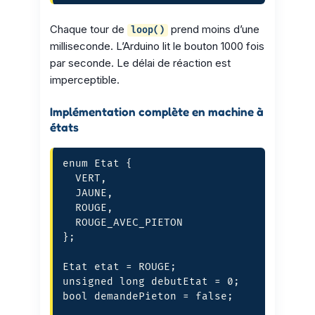
Chaque tour de
prend moins d’une
loop()
milliseconde. L’Arduino lit le bouton 1000 fois
par seconde. Le délai de réaction est
imperceptible.
Implémentation complète en machine à
états
enum Etat {

  VERT,

  JAUNE,

  ROUGE,

  ROUGE_AVEC_PIETON

};

Etat etat = ROUGE;

unsigned long debutEtat = 0;

bool demandePieton = false;
