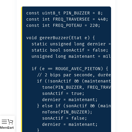
const uint8_t PIN_BUZZER = 8;

const int FREQ_TRAVERSEE = 440;

const int FREQ_POTEAU = 220;

void gererBuzzer(Etat e) {

  static unsigned long dernier = 0;

  static bool sonActif = false;

  unsigned long maintenant = millis();

  if (e == ROUGE_AVEC_PIETON) {

    // 2 bips par seconde, durée 100 ms

    if (!sonActif && (maintenant - derni
      tone(PIN_BUZZER, FREQ_TRAVERSEE);

      sonActif = true;

      dernier = maintenant;

    } else if (sonActif && (maintenant -
      noTone(PIN_BUZZER);

      sonActif = false;

      dernier = maintenant;

Menu
Cart
    }
