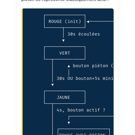
      ┌──────────────┐

      │ ROUGE (init) │◄─────────────────
      └──────┬───────┘                  
             │ 30s écoulées             
             ▼                          
      ┌──────────────┐                  
      │     VERT     │                  
      └──┬───────────┘                  
         │     ▲ bouton piéton (rapide) 
         │     │                        
         │ 30s OU bouton+5s minimum     
         ▼                              
      ┌──────────────┐                  
      │    JAUNE     │                  
      └──┬───────────┘                  
         │ 4s, bouton actif ?           
         │     ┌────────────────────────
         │     ▼                        
         │ ┌──────────────────┐         