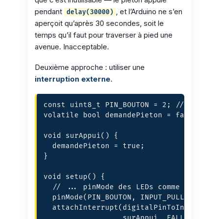
pendant
, et l’Arduino ne s’en
delay(30000)
aperçoit qu’après 30 secondes, soit le
temps qu’il faut pour traverser à pied une
avenue. Inacceptable.
Deuxième approche : utiliser une
interruption externe
.
const uint8_t PIN_BOUTON = 2; // D2 = IN
volatile bool demandePieton = false;

void surAppui() {

  demandePieton = true;

}

void setup() {

  // ... pinMode des LEDs comme avant ..
  pinMode(PIN_BOUTON, INPUT_PULLUP);

  attachInterrupt(digitalPinToInterrupt(
                  surAppui, FALLING);
