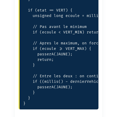
  if (etat == VERT) {

    unsigned long ecoule = millis() - de
    // Pas avant le minimum

    if (ecoule < VERT_MIN) return;

    // Apres le maximum, on force le pas
    if (ecoule >= VERT_MAX) {

      passerA(JAUNE);

      return;

    }

    // Entre les deux : on continue tant
    if ((millis() - dernierVehicule) > T
      passerA(JAUNE);

    }

  }

}