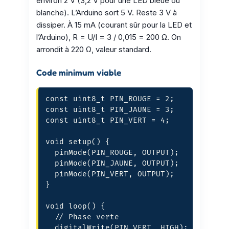
environ 2 V (3,2 V pour une LED bleue ou
blanche). L’Arduino sort 5 V. Reste 3 V à
dissiper. À 15 mA (courant sûr pour la LED et
l’Arduino), R = U/I = 3 / 0,015 = 200 Ω. On
arrondit à 220 Ω, valeur standard.
Code minimum viable
const uint8_t PIN_ROUGE = 2;

const uint8_t PIN_JAUNE = 3;

const uint8_t PIN_VERT = 4;

void setup() {

  pinMode(PIN_ROUGE, OUTPUT);

  pinMode(PIN_JAUNE, OUTPUT);

  pinMode(PIN_VERT, OUTPUT);

}

void loop() {

  // Phase verte

  digitalWrite(PIN_VERT, HIGH);
