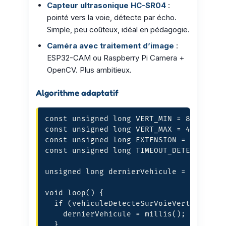
Capteur ultrasonique HC-SR04
:
pointé vers la voie, détecte par écho.
Simple, peu coûteux, idéal en pédagogie.
Caméra avec traitement d’image
:
ESP32-CAM ou Raspberry Pi Camera +
OpenCV. Plus ambitieux.
Algorithme adaptatif
const unsigned long VERT_MIN = 8000;   /
const unsigned long VERT_MAX = 45000;  /
const unsigned long EXTENSION = 5000;  /
const unsigned long TIMEOUT_DETECT = 300
unsigned long dernierVehicule = 0;

void loop() {

  if (vehiculeDetecteSurVoieVerte()) {

    dernierVehicule = millis();

  }
