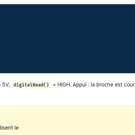
à 5V,
= HIGH. Appui : la broche est cou
digitalRead()
isent le