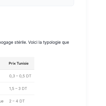
bogage stérile. Voici la typologie que
Prix Tunisie
0,3 – 0,5 DT
1,5 – 3 DT
ue
2 – 4 DT