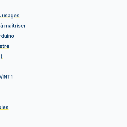
rs usages
 à maîtriser
rduino
stré
()
0/INT1
bles