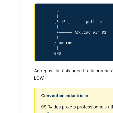
      5V

       |

      [R 10k]   <-- pull-up

       |

       +------ Arduino pin D2

       |

      / Bouton

       |

      GND
Au repos : la résistance tire la broche 
LOW.
Convention industrielle
99 % des projets professionnels util