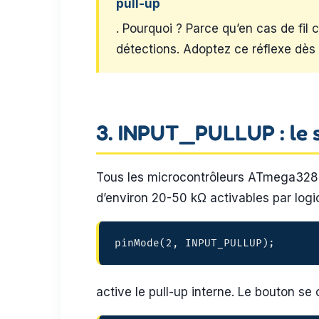
pull-up
. Pourquoi ? Parce qu’en cas de fil
détections. Adoptez ce réflexe dès l
3. INPUT_PULLUP : le s
Tous les microcontrôleurs ATmega328P
d’environ 20-50 kΩ activables par logic
pinMode(2, INPUT_PULLUP);
active le pull-up interne. Le bouton se 