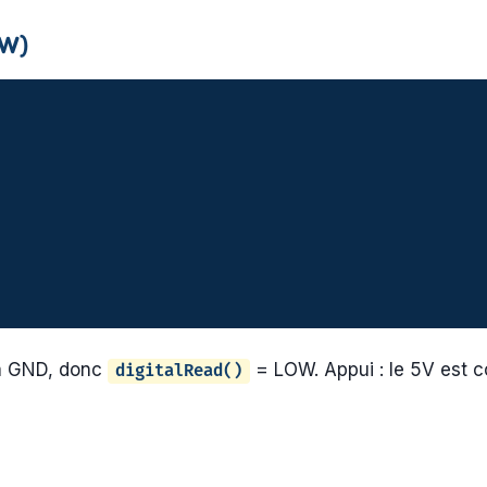
OW)
e à GND, donc
= LOW. Appui : le 5V est 
digitalRead()