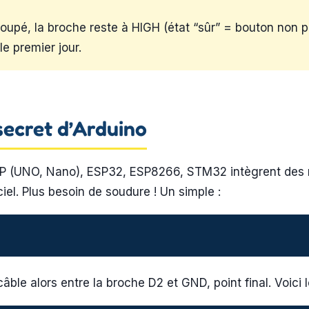
 coupé, la broche reste à HIGH (état “sûr” = bouton non p
e premier jour.
ecret d’Arduino
 (UNO, Nano), ESP32, ESP8266, STM32 intègrent des ré
iel. Plus besoin de soudure ! Un simple :
câble alors entre la broche D2 et GND, point final. Voici 