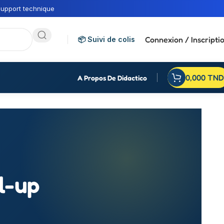
upport technique
Connexion / Inscripti
📦 Suivi de colis
0,000
TND
A Propos De Didactico
l-up