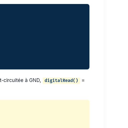
rt-circuitée à GND,
=
digitalRead()