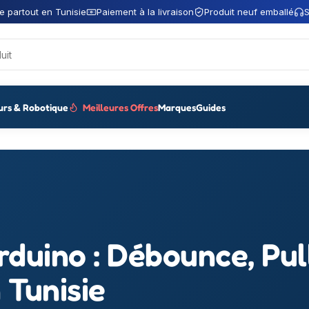
e partout en Tunisie
Paiement à la livraison
Produit neuf emballé
S
urs & Robotique
Meilleures Offres
Marques
Guides
rduino : Débounce, Pul
 Tunisie