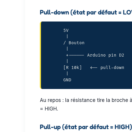
Pull-down (état par défaut = L
      5V

       |

      / Bouton

       |

       +------ Arduino pin D2

       |

      [R 10k]   <-- pull-down

       |

      GND
Au repos : la résistance tire la broch
= HIGH.
Pull-up (état par défaut = HIGH)