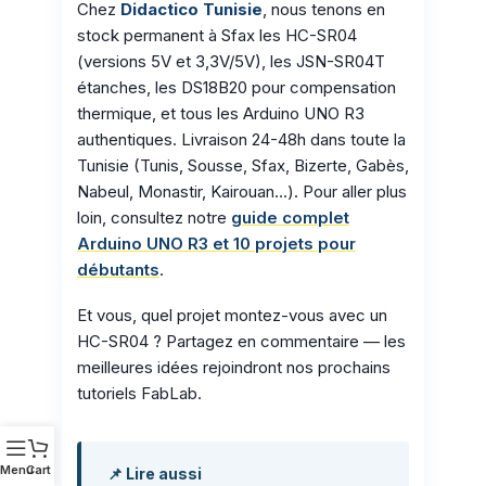
Chez
Didactico Tunisie
, nous tenons en
stock permanent à Sfax les HC-SR04
(versions 5V et 3,3V/5V), les JSN-SR04T
étanches, les DS18B20 pour compensation
thermique, et tous les Arduino UNO R3
authentiques. Livraison 24-48h dans toute la
Tunisie (Tunis, Sousse, Sfax, Bizerte, Gabès,
Nabeul, Monastir, Kairouan…). Pour aller plus
loin, consultez notre
guide complet
Arduino UNO R3 et 10 projets pour
débutants
.
Et vous, quel projet montez-vous avec un
HC-SR04 ? Partagez en commentaire — les
meilleures idées rejoindront nos prochains
tutoriels FabLab.
Menu
Cart
📌 Lire aussi