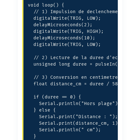
void loop() {

  // 1) Impulsion de declenchement : 10 
  digitalWrite(TRIG, LOW);

  delayMicroseconds(2);

  digitalWrite(TRIG, HIGH);

  delayMicroseconds(10);

  digitalWrite(TRIG, LOW);

  // 2) Lecture de la duree d'echo (time
  unsigned long duree = pulseIn(ECHO, HI
  // 3) Conversion en centimetres (formu
  float distance_cm = duree / 58.2;

  if (duree == 0) {

    Serial.println("Hors plage");

  } else {

    Serial.print("Distance : ");

    Serial.print(distance_cm, 1);

    Serial.println(" cm");

  }
