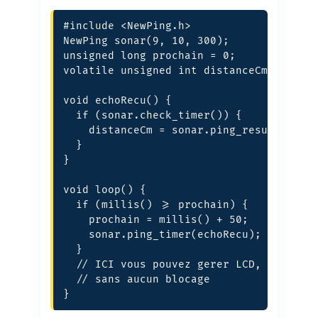
#include <NewPing.h>

NewPing sonar(9, 10, 300);

unsigned long prochain = 0;

volatile unsigned int distanceCm = 0;

void echoRecu() {

  if (sonar.check_timer()) {

    distanceCm = sonar.ping_result / US_
  }

}

void loop() {

  if (millis() >= prochain) {

    prochain = millis() + 50;

    sonar.ping_timer(echoRecu);

  }

  // ICI vous pouvez gerer LCD, Wi-Fi, m
  // sans aucun blocage

}