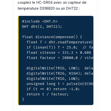
couplez le HC-SR04 avec un capteur de
température DS18B20 ou un DHT22 :
#include <DHT.h>

DHT dht(2, DHT22);

float distanceCompensee() {

  float T = dht.readTemperature();

  if (isnan(T)) T = 25.0;  // fallback

  float vitesse = 331.3 + 0.606 * T;  //
  float facteur = 20000.0 / vitesse;   /
  digitalWrite(TRIG, LOW);  delayMicrose
  digitalWrite(TRIG, HIGH); delayMicrose
  digitalWrite(TRIG, LOW);

  unsigned long t = pulseIn(ECHO, HIGH, 
  if (t == 0) return -1.0;

  return t / facteur;

}