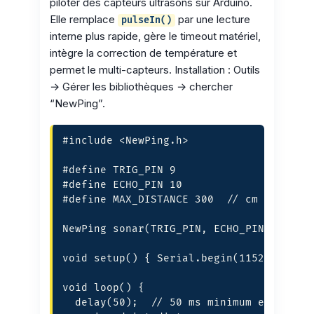
piloter des capteurs ultrasons sur Arduino.
Elle remplace
par une lecture
pulseIn()
interne plus rapide, gère le timeout matériel,
intègre la correction de température et
permet le multi-capteurs. Installation : Outils
→ Gérer les bibliothèques → chercher
“NewPing”.
#include <NewPing.h>

#define TRIG_PIN 9

#define ECHO_PIN 10

#define MAX_DISTANCE 300  // cm

NewPing sonar(TRIG_PIN, ECHO_PIN, MAX_DI
void setup() { Serial.begin(115200); }

void loop() {

  delay(50);  // 50 ms minimum entre deu