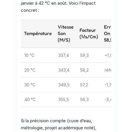
janvier à 42 °C en août. Voici l’impact
concret :
Vitesse
Erreur Si
Facteur
Température
Son
On Garde
(µs/cm)
(m/s)
58,2
10 °C
337,4
59,3
+1,9 %
20 °C
343,4
58,2
référence
30 °C
349,5
57,2
-1,7 %
40 °C
355,5
56,3
-3,4 %
Si la précision compte (cuve d’eau,
métrologie, projet académique noté),