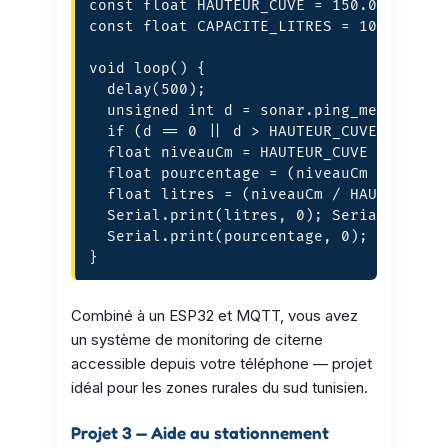
const float HAUTEUR_CUVE = 150.0;  // cm
const float CAPACITE_LITRES = 1000.0;

void loop() {

  delay(500);

  unsigned int d = sonar.ping_median(7) 
  if (d == 0 || d > HAUTEUR_CUVE) return
  float niveauCm = HAUTEUR_CUVE - d;

  float pourcentage = (niveauCm / HAUTEU
  float litres = (niveauCm / HAUTEUR_CUV
  Serial.print(litres, 0); Serial.print(
  Serial.print(pourcentage, 0); Serial.p
}
Combiné à un ESP32 et MQTT, vous avez
un système de monitoring de citerne
accessible depuis votre téléphone — projet
idéal pour les zones rurales du sud tunisien.
Projet 3 — Aide au stationnement