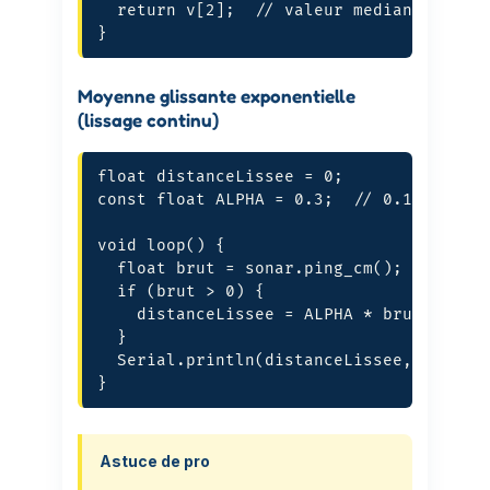
  return v[2];  // valeur mediane

}
Moyenne glissante exponentielle
(lissage continu)
float distanceLissee = 0;

const float ALPHA = 0.3;  // 0.1 = tres 
void loop() {

  float brut = sonar.ping_cm();

  if (brut > 0) {

    distanceLissee = ALPHA * brut + (1 -
  }

  Serial.println(distanceLissee, 1);

}
Astuce de pro