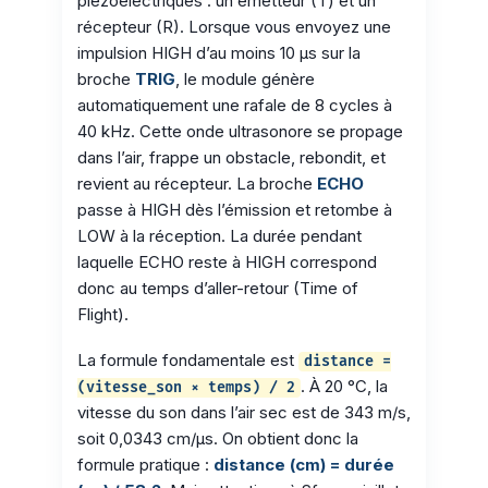
piézoélectriques : un émetteur (T) et un
récepteur (R). Lorsque vous envoyez une
impulsion HIGH d’au moins 10 µs sur la
broche
TRIG
, le module génère
automatiquement une rafale de 8 cycles à
40 kHz. Cette onde ultrasonore se propage
dans l’air, frappe un obstacle, rebondit, et
revient au récepteur. La broche
ECHO
passe à HIGH dès l’émission et retombe à
LOW à la réception. La durée pendant
laquelle ECHO reste à HIGH correspond
donc au temps d’aller-retour (Time of
Flight).
La formule fondamentale est
distance =
. À 20 °C, la
(vitesse_son × temps) / 2
vitesse du son dans l’air sec est de 343 m/s,
soit 0,0343 cm/µs. On obtient donc la
formule pratique :
distance (cm) = durée