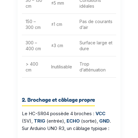
30 – 150
Conditions
±5 mm
cm
idéales
150 –
Pas de courants
±1 cm
300 cm
d’air
300 –
Surface large et
±3 cm
400 cm
dure
> 400
Trop
Inutilisable
cm
d’atténuation
2. Brochage et câblage propre
Le HC-SR04 possède 4 broches :
VCC
(5V),
TRIG
(entrée),
ECHO
(sortie),
GND
.
Sur Arduino UNO R3, un câblage typique :