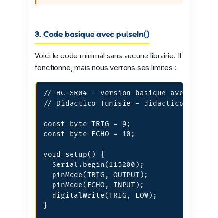
3. Code basique avec pulseIn()
Voici le code minimal sans aucune librairie. Il
fonctionne, mais nous verrons ses limites :
// HC-SR04 - Version basique avec pulseI
// Didactico Tunisie - didactico.tn

const byte TRIG = 9;

const byte ECHO = 10;

void setup() {

  Serial.begin(115200);

  pinMode(TRIG, OUTPUT);

  pinMode(ECHO, INPUT);

  digitalWrite(TRIG, LOW);

}
