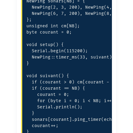
NewPing sonars[NB] = {

  NewPing(2, 3, 200), NewPing(4, 5, 200)
  NewPing(6, 7, 200), NewPing(8, 9, 200)
};

unsigned int cm[NB];

byte courant = 0;

void setup() {

  Serial.begin(115200);

  NewPing::timer_ms(33, suivant);

}

void suivant() {

  if (courant > 0) cm[courant - 1] = son
  if (courant == NB) {

    courant = 0;

    for (byte i = 0; i < NB; i++) { Seri
    Serial.println();

  }

  sonars[courant].ping_timer(echo);

  courant++;

}
