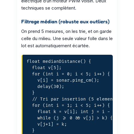
électrique d’un moteur PWM voisin. Deux
techniques se complètent.
Filtrage médian (robuste aux outliers)
On prend 5 mesures, on les trie, et on garde
celle du milieu. Une seule valeur folle dans le
lot est automatiquement écartée.
float medianDistance() {

  float v[5];

  for (int i = 0; i < 5; i++) {

    v[i] = sonar.ping_cm();

    delay(30);

  }

  // Tri par insertion (5 elements, c'es
  for (int i = 1; i < 5; i++) {

    float k = v[i]; int j = i - 1;

    while (j >= 0 && v[j] > k) { v[j+1] 
    v[j+1] = k;

  }
