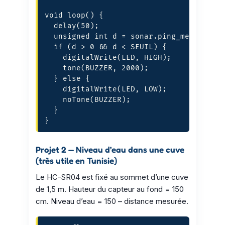
void loop() {

  delay(50);

  unsigned int d = sonar.ping_median(5) 
  if (d > 0 && d < SEUIL) {

    digitalWrite(LED, HIGH);

    tone(BUZZER, 2000);

  } else {

    digitalWrite(LED, LOW);

    noTone(BUZZER);

  }

}
Projet 2 — Niveau d’eau dans une cuve
(très utile en Tunisie)
Le HC-SR04 est fixé au sommet d’une cuve
de 1,5 m. Hauteur du capteur au fond = 150
cm. Niveau d’eau = 150 – distance mesurée.