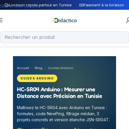
Livraison rapide partout en Tunisie
Paiement à la livraison
Skip to main content
Accueil
›
Blog
›
Guides Arduino
GUIDES ARDUINO
HC-SR04 Arduino : Mesurer une
Distance avec Précision en Tunisie
Maîtrisez le HC-SR04 avec Arduino en Tunisie :
formules, code NewPing, filtrage médian, 3
projets concrets et version étanche JSN-SR04T.