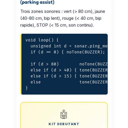
(parking assist)
Trois zones sonores : vert (> 80 cm), jaune
(40-80 cm, bip lent), rouge (< 40 cm, bip
rapide), STOP (< 15 cm, son continu).
void loop() {

  unsigned int d = sonar.ping_median(5) 
  if (d == 0) { noTone(BUZZER); return; 
  if (d > 80)        noTone(BUZZER);

  else if (d > 40) { tone(BUZZER, 1500);
  else if (d > 15) { tone(BUZZER, 2000);
  else               tone(BUZZER, 2500);
}
🤖
KIT DEBUTANT