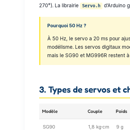
270°). La librairie
d’Arduino g
Servo.h
Pourquoi 50 Hz ?
À 50 Hz, le servo a 20 ms pour aju
modélisme. Les servos digitaux mo
mais le SG90 et MG996R restent à 50
3. Types de servos et ch
Modèle
Couple
Poids
SG90
1,8 kg·cm
9 g