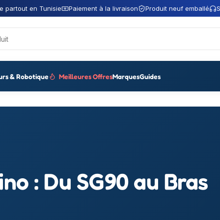
e partout en Tunisie
Paiement à la livraison
Produit neuf emballé
S
urs & Robotique
Meilleures Offres
Marques
Guides
no : Du SG90 au Bras