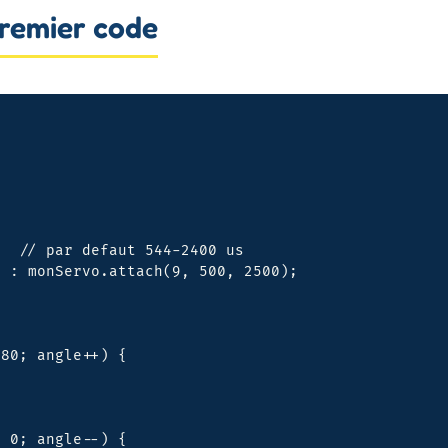
 premier code
  // par defaut 544-2400 us

 : monServo.attach(9, 500, 2500);

80; angle++) {

 0; angle--) {
