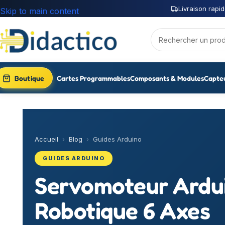
Livraison rapid
Skip to main content
Boutique
Cartes Programmables
Composants & Modules
Capte
Accueil
›
Blog
›
Guides Arduino
GUIDES ARDUINO
Servomoteur Ardui
Robotique 6 Axes