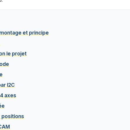
o.
Démontage et principe
é
on le projet
code
ue
par I2C
 4 axes
ée
 positions
-CAM