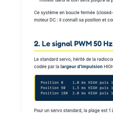
moteur dans le bon sens jusqu’à la po
Ce système en boucle fermée (closed-l
moteur DC : il connaît sa position et 
2. Le signal PWM 50 Hz
Le standard servo, hérité de la radi
codée par la
largeur d’impulsion
HIGH
Position 0    1.0 ms HIGH puis 1
Position 90   1.5 ms HIGH puis 1
Position 180  2.0 ms HIGH puis 
Pour un servo standard, la plage est 1