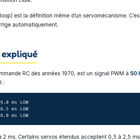
sition cible.
oop) est la définition même d’un servomécanisme. C’est
corrige automatiquement.
 expliqué
ocommande RC des années 1970, est un signal PWM à
50 
 :
9.0 ms LOW

8.5 ms LOW

18.0 ms LOW
 à 2 ms. Certains servos étendus acceptent 0,5 à 2,5 m