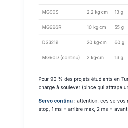
MG90S
2,2 kg·cm
13 g
MG996R
10 kg·cm
55 g
DS3218
20 kg·cm
60 g
MG90D (continu)
2 kg·cm
13 g
Pour 90 % des projets étudiants en Tu
charge à soulever (pince qui attrape un
Servo continu
: attention, ces servo
stop, 1 ms = arrière max, 2 ms = avant 