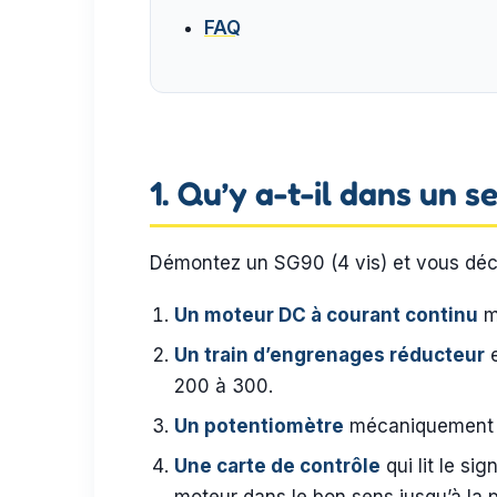
FAQ
1. Qu’y a-t-il dans un 
Démontez un SG90 (4 vis) et vous déc
Un moteur DC à courant continu
mi
Un train d’engrenages réducteur
e
200 à 300.
Un potentiomètre
mécaniquement cou
Une carte de contrôle
qui lit le si