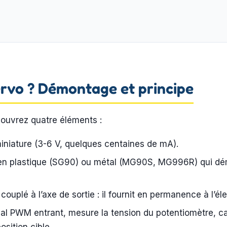
servo ? Démontage et principe
ouvrez quatre éléments :
niature (3-6 V, quelques centaines de mA).
n plastique (SG90) ou métal (MG90S, MG996R) qui dému
plé à l’axe de sortie : il fournit en permanence à l’élec
gnal PWM entrant, mesure la tension du potentiomètre, cal