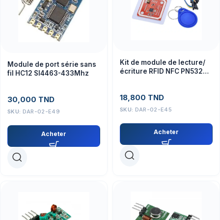
Kit de module de lecture/
Module de port série sans
écriture RFID NFC PN532
fil HC12 SI4463-433Mhz
V3
18,800
TND
30,000
TND
SKU:
DAR-02-E45
SKU:
DAR-02-E49
Acheter
Acheter