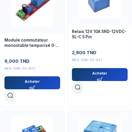
Relais 12V 10A SRD-12VDC-
SL-C 5 Pin
Module commutateur
monostable temporisé 0-
10s NE555 avec relais 5V
2,800
TND
SKU:
DAR-02-R21
9,000
TND
SKU:
DAR-02-R32
Acheter
Acheter