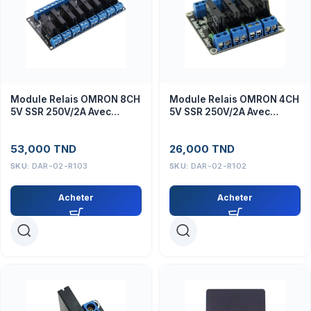
Module Relais OMRON 8CH
Module Relais OMRON 4CH
5V SSR 250V/2A Avec
5V SSR 250V/2A Avec
Fusible 2A
Fusible 2A
53,000
TND
26,000
TND
SKU:
DAR-02-R103
SKU:
DAR-02-R102
Acheter
Acheter