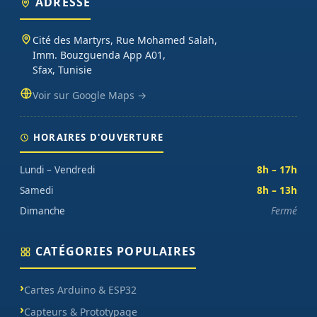
ADRESSE
oscilloscopes), impression 3D et CNC. Datasheets traduites en
français, exemples de code prêts à l'emploi, garantie et SAV inclus
Cité des Martyrs, Rue Mohamed Salah,
sur chaque commande.
Imm. Bouzguenda App A01,
Sfax, Tunisie
Voir sur Google Maps →
HORAIRES D'OUVERTURE
Lundi – Vendredi
8h – 17h
Samedi
8h – 13h
Dimanche
Fermé
CATÉGORIES POPULAIRES
Cartes Arduino & ESP32
Capteurs & Prototypage