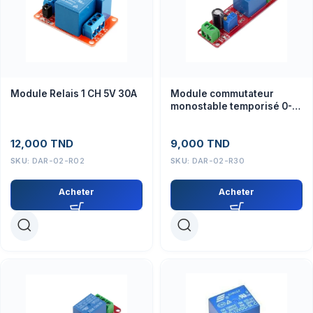
Module Relais 1 CH 5V 30A
Module commutateur
monostable temporisé 0-
10s NE555 avec relais 12V
12,000
TND
9,000
TND
SKU:
DAR-02-R02
SKU:
DAR-02-R30
Acheter
Acheter