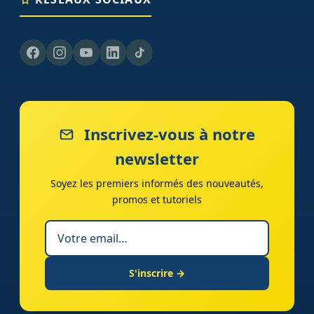
Inscrivez-vous à notre
newsletter
Soyez les premiers informés des nouveautés,
promos et tutoriels
S'inscrire →