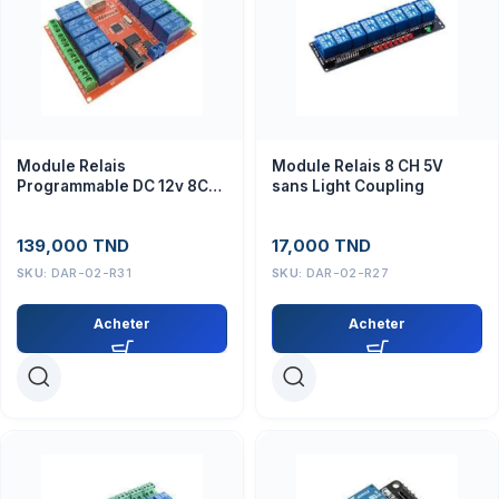
Module Relais
Module Relais 8 CH 5V
Programmable DC 12v 8CH
sans Light Coupling
contrôle par PC pour
maison intelligente
139,000
TND
17,000
TND
SKU:
DAR-02-R31
SKU:
DAR-02-R27
Acheter
Acheter