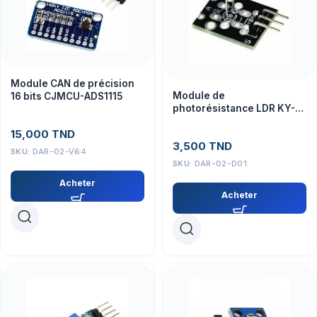
Module CAN de précision
Module de
16 bits CJMCU-ADS1115
photorésistance LDR KY-
018
15,000
TND
3,500
TND
SKU:
DAR-02-V64
SKU:
DAR-02-D01
Acheter
Acheter