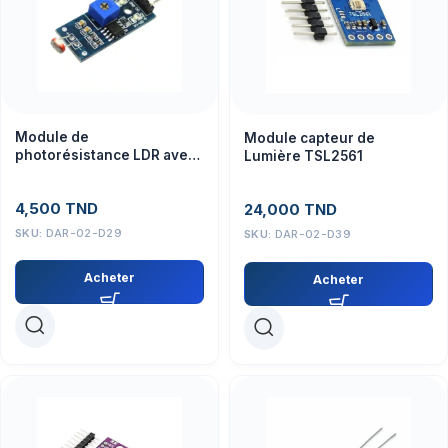
Module de
Module capteur de
photorésistance LDR avec
Lumière TSL2561
LM393 4Pin sortie
Numérique
4,500
TND
24,000
TND
SKU:
DAR-02-D29
SKU:
DAR-02-D39
Acheter
Acheter