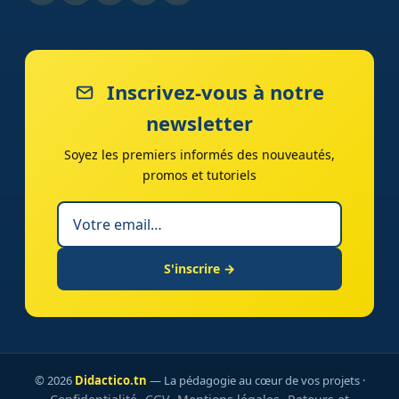
Inscrivez-vous à notre
newsletter
Soyez les premiers informés des nouveautés,
promos et tutoriels
S'inscrire →
© 2026
Didactico.tn
— La pédagogie au cœur de vos projets ·