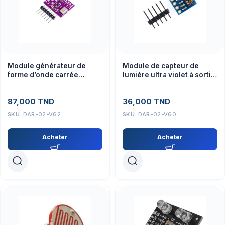
Module générateur de
Module de capteur de
forme d’onde carrée
lumière ultra violet à sortie
triangulaire sinusoïdale
analogique GYML8511
programmable
87,000
TND
36,000
TND
AD9833BRMZ
SKU:
DAR-02-V62
SKU:
DAR-02-V60
Acheter
Acheter