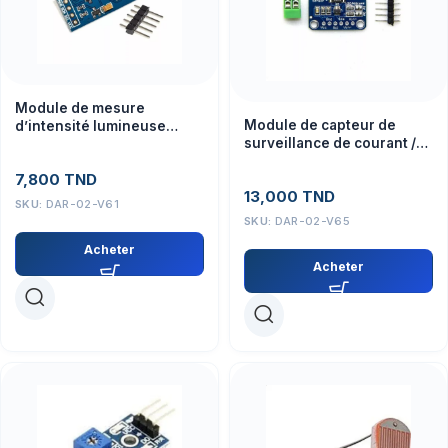
Module de mesure
Module de capteur de
d’intensité lumineuse
surveillance de courant /
numérique GY-30
puissance bidirectionnel
BH1750FVI
7,800
TND
CJMCU-219 INA219 I2C
13,000
TND
SKU:
DAR-02-V61
SKU:
DAR-02-V65
Acheter
Acheter