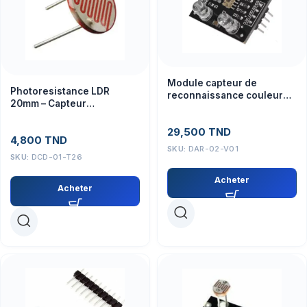
Module capteur de
Photoresistance LDR
reconnaissance couleur
20mm – Capteur
TCS3200
Électronique Sensible 5V
29,500
TND
4,800
TND
SKU:
DAR-02-V01
SKU:
DCD-01-T26
Acheter
Acheter