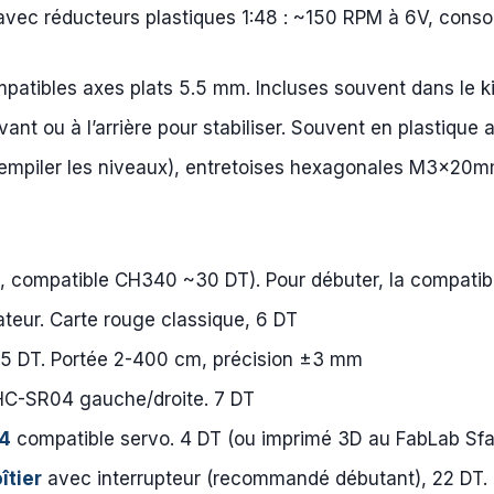
vec réducteurs plastiques 1:48 : ~150 RPM à 6V, con
patibles axes plats 5.5 mm. Incluses souvent dans le ki
vant ou à l’arrière pour stabiliser. Souvent en plastique 
 empiler les niveaux), entretoises hexagonales M3×20m
T, compatible CH340 ~30 DT). Pour débuter, la compatibl
teur. Carte rouge classique, 6 DT
 5 DT. Portée 2-400 cm, précision ±3 mm
 HC-SR04 gauche/droite. 7 DT
04
compatible servo. 4 DT (ou imprimé 3D au FabLab Sfax
îtier
avec interrupteur (recommandé débutant), 22 DT.