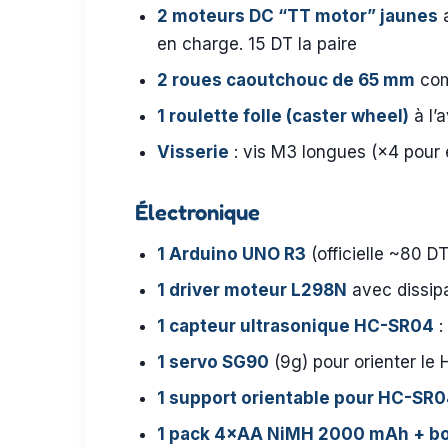
2 moteurs DC “TT motor” jaunes
a
en charge. 15 DT la paire
2 roues caoutchouc de 65 mm
com
1 roulette folle (caster wheel)
à l’a
Visserie
: vis M3 longues (×4 pour
Électronique
1 Arduino UNO R3
(officielle ~80 D
1 driver moteur L298N
avec dissipa
1 capteur ultrasonique HC-SR04
:
1 servo SG90
(9g) pour orienter le
1 support orientable pour HC-SR
1 pack 4×AA NiMH 2000 mAh + bo