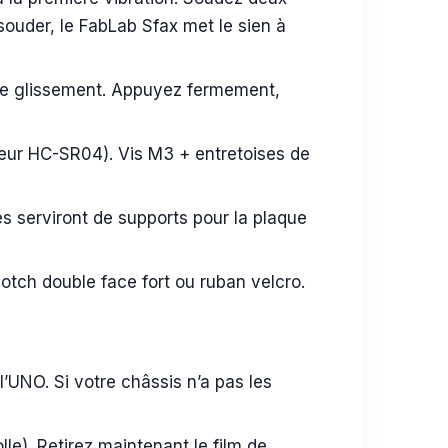
 souder, le FabLab Sfax met le sien à
le glissement. Appuyez fermement,
eur HC-SR04). Vis M3 + entretoises de
les serviront de supports pour la plaque
otch double face fort ou ruban velcro.
l’UNO. Si votre châssis n’a pas les
lle). Retirez maintenant le film de