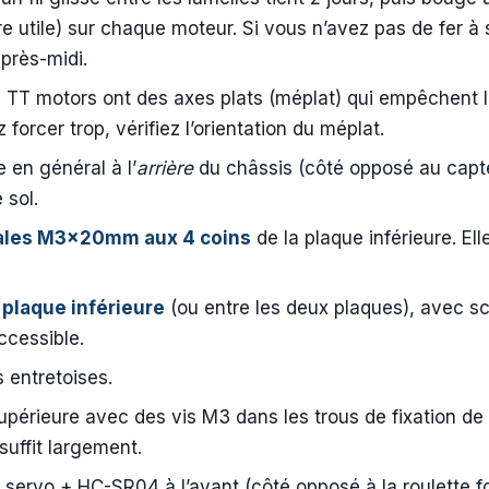
ère utile) sur chaque moteur. Si vous n’avez pas de fer à
près-midi.
 TT motors ont des axes plats (méplat) qui empêchent 
forcer trop, vérifiez l’orientation du méplat.
 en général à l’
arrière
du châssis (côté opposé au capt
 sol.
onales M3×20mm aux 4 coins
de la plaque inférieure. El
a plaque inférieure
(ou entre les deux plaques), avec sc
accessible.
s entretoises.
upérieure avec des vis M3 dans les trous de fixation de 
uffit largement.
t servo + HC-SR04 à l’avant (côté opposé à la roulette fo