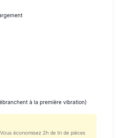
largement
 débranchent à la première vibration)
 Vous économisez 2h de tri de pièces