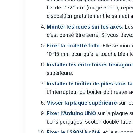
fils de 15-20 cm (rouge et noir, rep
disposition gratuitement le samedi a
Monter les roues sur les axes.
Les
c’est censé être serré. Si vous devez 
Fixer la roulette folle.
Elle se monte
10-15 mm pour qu’elle touche bien le
Installer les entretoises hexag
supérieure.
Installer le boîtier de piles sous l
L’interrupteur du boîtier doit rester 
Visser la plaque supérieure
sur le
Fixer l’Arduino UNO
sur la plaque s
bons perçages, scotch double face s
Fixer le L298N à côté
, et le suppor