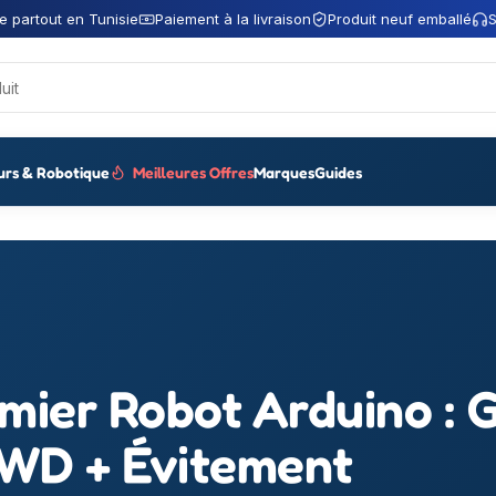
e partout en Tunisie
Paiement à la livraison
Produit neuf emballé
S
urs & Robotique
Meilleures Offres
Marques
Guides
mier Robot Arduino : 
2WD + Évitement