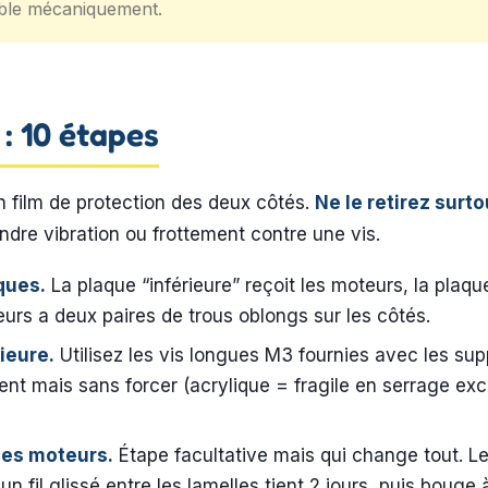
ible mécaniquement.
: 10 étapes
n film de protection des deux côtés.
Ne le retirez surt
indre vibration ou frottement contre une vis.
aques.
La plaque “inférieure” reçoit les moteurs, la plaqu
eurs a deux paires de trous oblongs sur les côtés.
rieure.
Utilisez les vis longues M3 fournies avec les su
ent mais sans forcer (acrylique = fragile en serrage exce
 les moteurs.
Étape facultative mais qui change tout. L
n fil glissé entre les lamelles tient 2 jours, puis bouge