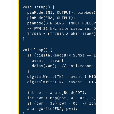
void setup() {

  pinMode(IN1, OUTPUT); pinMode(IN2, OUT
  pinMode(ENA, OUTPUT);

  pinMode(BTN_SENS, INPUT_PULLUP);

  // PWM 31 kHz silencieux sur D9/D10

  TCCR1B = (TCCR1B & 0b11111000) | 0x01;
}

void loop() {

  if (digitalRead(BTN_SENS) == LOW) {

    avant = !avant;

    delay(200);  // anti-rebond grossier
  }

  digitalWrite(IN1,  avant ? HIGH : LOW)
  digitalWrite(IN2, !avant ? HIGH : LOW)
  int pot = analogRead(POT);

  int pwm = map(pot, 0, 1023, 0, 255);

  if (pwm < 30) pwm = 0;  // zone morte 
  analogWrite(ENA, pwm);
