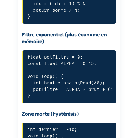
  idx = (idx + 1) % N;

  return somme / N;

}
Filtre exponentiel (plus économe en
mémoire)
float potFiltre = 0;

const float ALPHA = 0.15;

void loop() {

  int brut = analogRead(A0);

  potFiltre = ALPHA * brut + (1 - ALPHA)
}
Zone morte (hystérésis)
int dernier = -10;

void loop() {
