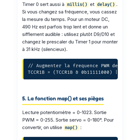
Timer 0 sert aussi à
et
.
millis()
delay()
Si vous changez sa fréquence, vous cassez
la mesure du temps. Pour un moteur DC,
490 Hz est parfois trop lent et donne un
sifflement audible : utilisez plutôt D9/D10 et
changez le prescaler du Timer 1 pour monter
à 31 kHz (silencieux).
// Augmenter la frequence PWM des broche
TCCR1B = (TCCR1B & 0b11111000) | 0x01;
5. La fonction map() et ses pièges
Lecture potentiomètre = 0-1023. Sortie
PWM = 0-255. Sortie servo = 0-180°. Pour
convertir, on utilise
:
map()