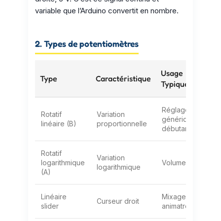
variable que l’Arduino convertit en nombre.
2. Types de potentiomètres
Usage
Type
Caractéristique
Typique
Réglage
Rotatif
Variation
générique,
linéaire (B)
proportionnelle
débutants
Rotatif
Variation
logarithmique
Volume audio
logarithmique
(A)
Linéaire
Mixage audio,
Curseur droit
slider
animatronique