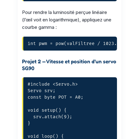
Pour rendre la luminosité perçue linéaire
(l’œil voit en logarithmique), appliquez une
courbe gamma :
int pwm = pow(valFiltree / 1023.0, 2.2)
Projet 2 — Vitesse et position d’un servo
SG90
#include <Servo.h>

Servo srv;

const byte POT = A0;

void setup() {

  srv.attach(9);

}

void loop() {
