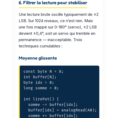
6. Filtrer la lecture pour stabiliser
Une lecture brute oscille typiquement de ±2
LSB. Sur 1024 niveaux, ce n’est rien. Mais
une fois mappé sur 0-180° (servo), ±2 LSB
devient ±0,4°, soit un servo qui tremble en
permanence — inacceptable. Trois
techniques cumulables :
Moyenne glissante
const byte N = 8;

int buffer[N];

byte idx = 0;

long somme = 0;

int lirePot() {

  somme -= buffer[idx];

  buffer[idx] = analogRead(A0);

  somme += buffer[idx];
