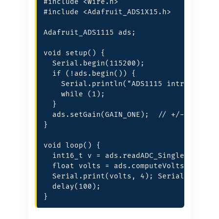
#include <Wire.h>

#include <Adafruit_ADS1X15.h>

Adafruit_ADS1115 ads;

void setup() {

  Serial.begin(115200);

  if (!ads.begin()) {

    Serial.println("ADS1115 introuvable"
    while (1);

  }

  ads.setGain(GAIN_ONE);  // +/-4.096V, 
}

void loop() {

  int16_t v = ads.readADC_SingleEnded(0)
  float volts = ads.computeVolts(v);

  Serial.print(volts, 4); Serial.println
  delay(100);

}