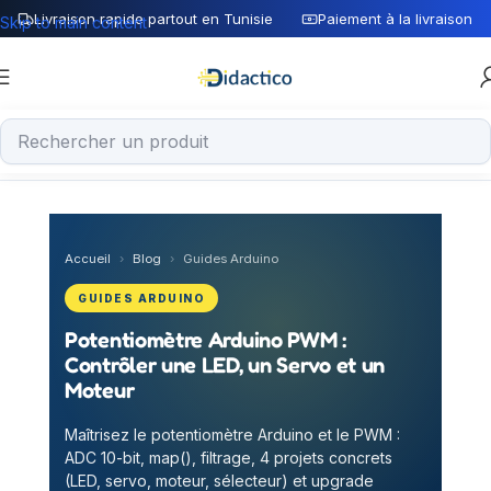
Livraison rapide partout en Tunisie
Paiement à la livraison
Skip to main content
Accueil
›
Blog
›
Guides Arduino
GUIDES ARDUINO
Potentiomètre Arduino PWM :
Contrôler une LED, un Servo et un
Moteur
Maîtrisez le potentiomètre Arduino et le PWM :
ADC 10-bit, map(), filtrage, 4 projets concrets
(LED, servo, moteur, sélecteur) et upgrade