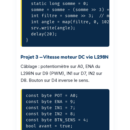
  static long somme = 0;

  somme = somme - (somme >> 3) + analogR
  int filtre = somme >> 3;  // moyenne s
  int angle = map(filtre, 0, 1023, 0, 18
  srv.write(angle);

  delay(20);

}
Projet 3 — Vitesse moteur DC via L298N
Câblage : potentiomètre sur A0, ENA du
L298N sur D9 (PWM), IN1 sur D7, IN2 sur
D8. Bouton sur D4 inverse le sens.
const byte POT = A0;

const byte ENA = 9;

const byte IN1 = 7;

const byte IN2 = 8;

const byte BTN_SENS = 4;

bool avant = true;
