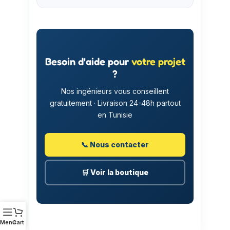
Besoin d'aide pour
votre projet
?
Nos ingénieurs vous conseillent
gratuitement · Livraison 24-48h partout
en Tunisie
📞 Nous contacter
🛒 Voir la boutique
Menu
Cart