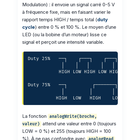
Modulation) : il envoie un signal carré 0-5 V
à fréquence fixe, mais en faisant varier le
rapport temps HIGH / temps total (
duty
cycle
) entre 0 % et 100 %. Le moyen d’une
LED (ou la bobine d’un moteur) lisse ce
signal et perçoit une intensité variable.
Duty 25%   ──┐    ┌───┐    ┌───┐    ┌──

            │    │   │    │   │    │

           HIGH LOW HIGH LOW HIGH LOW

Duty 75%   ──┐         ┌───────┐    ┌──

            │         │       │    │

          HIGH  LOW   HIGH    LOW  HIGH
La fonction
analogWrite(broche,
attend une valeur entre 0 (toujours
valeur)
LOW = 0 %) et 255 (toujours HIGH = 100
%). À ne pas confondre avec
analogRead