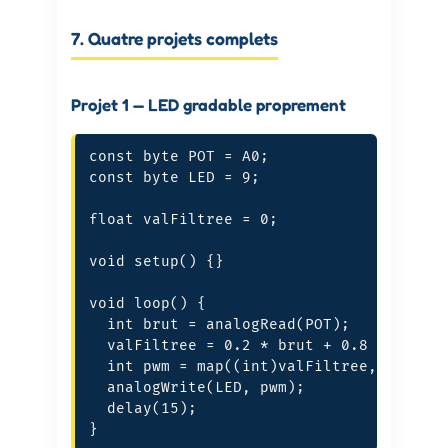
7. Quatre projets complets
Projet 1 — LED gradable proprement
const byte POT = A0;

const byte LED = 9;

float valFiltree = 0;

void setup() {}

void loop() {

  int brut = analogRead(POT);

  valFiltree = 0.2 * brut + 0.8 * valFil
  int pwm = map((int)valFiltree, 0, 1023
  analogWrite(LED, pwm);

  delay(15);

}