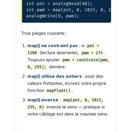
int pot = analogRead(A0);            // 
int pwm = map(pot, 0, 1023, 0, 255); // 
analogWrite(9, pwm);
Trois pièges courants :
map() ne contraint pas
: si
pot =
(lecture aberrante),
.
1100
pwm = 274
Toujours ajouter
pwm = constrain(pwm,
derrière.
0, 255);
map() utilise des entiers
: pour des
valeurs flottantes, écrivez votre propre
fonction
.
mapFloat()
map() inverse
:
map(pot, 0, 1023,
inverse le sens — pratique si
255, 0)
votre câblage est dans le mauvais sens.