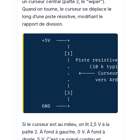
un curseur central (patte 2, le “wiper”).
Quand on tourne, le curseur se déplace le
long d’une piste résistive, modifiant le
rapport de division.
     +5V  ----+

              |

             [1]

              |  Piste resistive

              .       (10 k typique)

              .   <----- Curseur sortant
              .         vers Arduino A0

              |

             [3]

              |

     GND  ----+
Si le curseur est au milieu, on lit 2,5 V à la
patte 2. À fond à gauche, 0 V. À fond à
droite, 5 V. C’est ce signal continu et