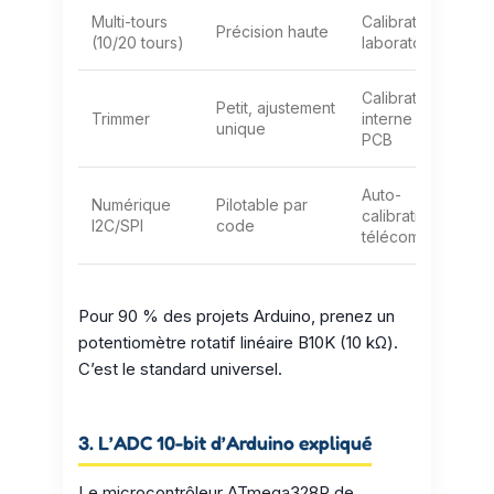
Multi-tours
Calibration
Précision haute
(10/20 tours)
laboratoire
Calibration
Petit, ajustement
Trimmer
interne d’un
unique
PCB
Auto-
Numérique
Pilotable par
calibration,
I2C/SPI
code
télécommande
Pour 90 % des projets Arduino, prenez un
potentiomètre rotatif linéaire B10K (10 kΩ).
C’est le standard universel.
3. L’ADC 10-bit d’Arduino expliqué
Le microcontrôleur ATmega328P de