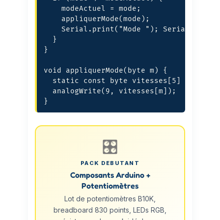
    modeActuel = mode;

    appliquerMode(mode);

    Serial.print("Mode "); Serial.printl
  }

}

void appliquerMode(byte m) {

  static const byte vitesses[5] = {0, 80
  analogWrite(9, vitesses[m]);

}
🎛️
PACK DEBUTANT
Composants Arduino +
Potentiomètres
Lot de potentiomètres B10K,
breadboard 830 points, LEDs RGB,