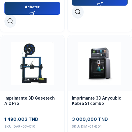
Acheter
Imprimante 3D Geeetech
Imprimante 3D Anycubic
A10 Pro
Kobra S1 combo
1 490,003
TND
3 000,000
TND
SKU:
DAR-03-C10
SKU:
DIM-01-B01