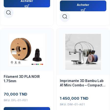
Acheter
Acheter
Filament 3D PLA NOIR
Imprimante 3D Bambu Lab
1.75mm
A1 Mini Combo – Compacte
et Précise
70,000
TND
1 450,000
TND
SKU:
DFL-01-F01
SKU:
DIM-01-A01