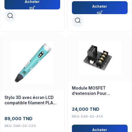
Acheter
Acheter
Module MOSFET
d’extension Pour
Stylo 3D avec écran LCD
Imprimante 3D 25 A 12 V ou
compatible filament PLA
24 V
1.75mm
24,000
TND
SKU:
DAR-02-A14
89,000
TND
SKU:
DAR-03-C20
Acheter