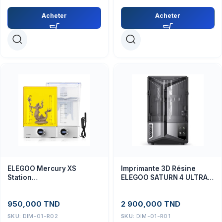
Acheter
Acheter
ELEGOO Mercury XS
Imprimante 3D Résine
Station
ELEGOO SATURN 4 ULTRA
Lavage/Durcissement pour
16K – Haute Précision
Imprimante 3D Résine
950,000
TND
2 900,000
TND
SKU:
DIM-01-R02
SKU:
DIM-01-R01