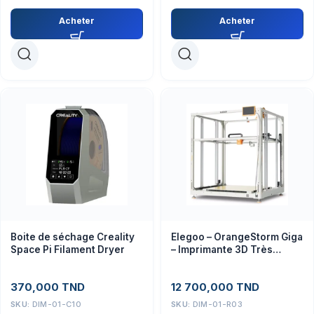
Acheter
Acheter
Boite de séchage Creality
Elegoo – OrangeStorm Giga
Space Pi Filament Dryer
– Imprimante 3D Très
Grand format (Kit à
Assembler)
370,000
TND
12 700,000
TND
SKU:
DIM-01-C10
SKU:
DIM-01-R03