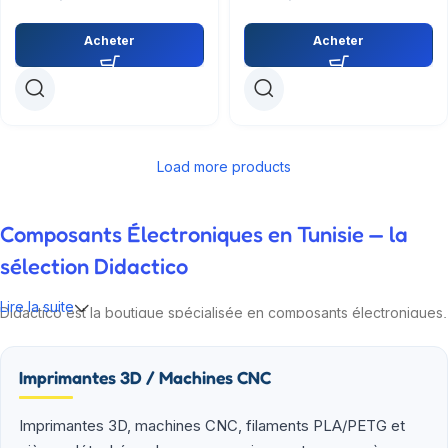
Acheter
Acheter
Load more products
Composants Électroniques en Tunisie — la
sélection Didactico
Lire la suite
Didactico est la boutique spécialisée en composants électroniques,
modules IoT et kits robotiques pour la Tunisie. Nos ingénieurs
testent chaque référence avant de la proposer : Arduino,
Imprimantes 3D / Machines CNC
Raspberry Pi, ESP32, capteurs, drivers, alimentations, fers à souder.
Plus de 2 000 produits en stock à Sfax, livraison 24-48h dans toute
la Tunisie via Aramex ou Tunisie Poste.
Imprimantes 3D, machines CNC, filaments PLA/PETG et