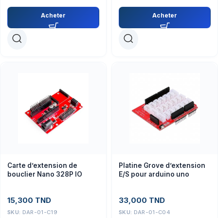
Acheter
Acheter
Carte d’extension de
Platine Grove d’extension
bouclier Nano 328P IO
E/S pour arduino uno
15,300
TND
33,000
TND
SKU:
DAR-01-C19
SKU:
DAR-01-C04