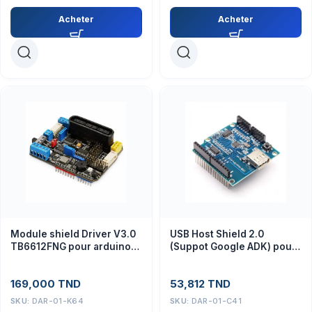
Acheter
Acheter
Module shield Driver V3.0
USB Host Shield 2.0
TB6612FNG pour arduino
(Suppot Google ADK) pour
uno
Arduino UNO et MEGA
169,000
TND
53,812
TND
SKU:
DAR-01-K64
SKU:
DAR-01-C41