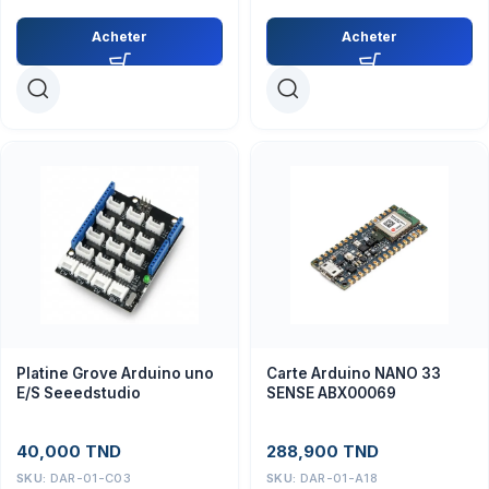
Acheter
Acheter
Platine Grove Arduino uno
Carte Arduino NANO 33
E/S Seeedstudio
SENSE ABX00069
40,000
TND
288,900
TND
SKU:
DAR-01-C03
SKU:
DAR-01-A18