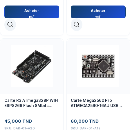
Acheter
Acheter
Carte R3 ATmega328P WIFI
Carte Mega2560 Pro
ESP8266 Flash 8Mbits
ATMEGA2560-16AU USB
USB-TTL CH340G
CH340G
45,000
TND
60,000
TND
SKU:
DAR-01-A20
SKU:
DAR-01-A12