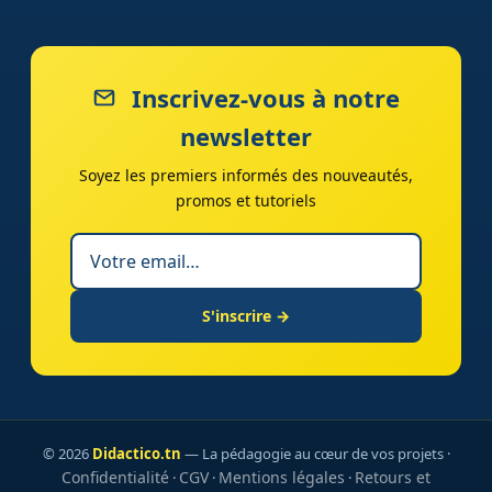
Inscrivez-vous à notre
newsletter
Soyez les premiers informés des nouveautés,
promos et tutoriels
S'inscrire →
© 2026
Didactico.tn
— La pédagogie au cœur de vos projets ·
Confidentialité
CGV
Mentions légales
Retours et
·
·
·