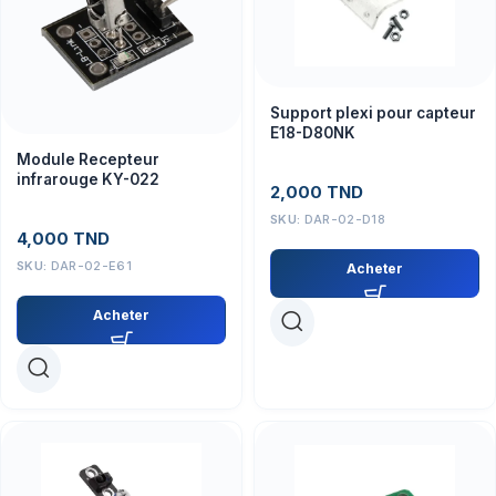
Support plexi pour capteur
E18-D80NK
Module Recepteur
infrarouge KY-022
2,000
TND
SKU:
DAR-02-D18
4,000
TND
SKU:
DAR-02-E61
Acheter
Acheter