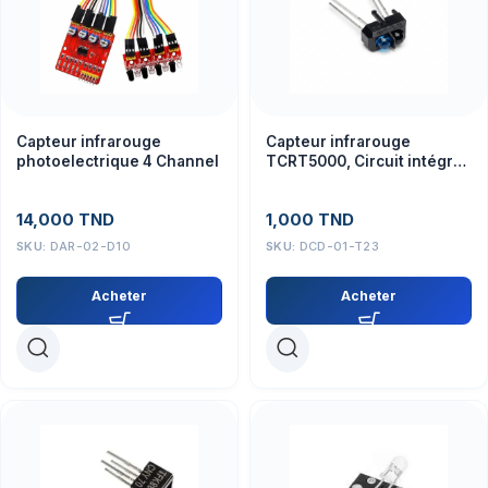
Capteur infrarouge
Capteur infrarouge
photoelectrique 4 Channel
TCRT5000, Circuit intégré
5V
14,000
TND
1,000
TND
SKU:
DAR-02-D10
SKU:
DCD-01-T23
Acheter
Acheter