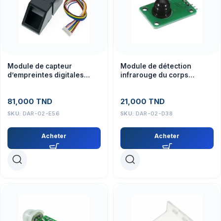
Module de capteur
Module de détection
d’empreintes digitales
infrarouge du corps
AS608
humain Interrupteur à
capteur pyroélectrique
81,000
TND
21,000
TND
SKU:
DAR-02-E56
SKU:
DAR-02-D38
Acheter
Acheter