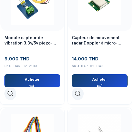
Module capteur de
Capteur de mouvement
vibration 3.3v/5v piezo-
radar Doppler à micro-
electrique sortie
ondes HB100
analogique
5,000
TND
14,000
TND
SKU:
DAR-02-V103
SKU:
DAR-02-D48
Acheter
Acheter