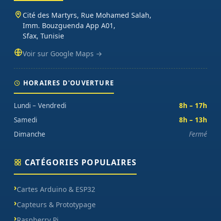
français, exemples de code prêts à l'emploi, garantie et SAV inclus
Cité des Martyrs, Rue Mohamed Salah,
sur chaque commande.
Imm. Bouzguenda App A01,
Sfax, Tunisie
Voir sur Google Maps →
HORAIRES D'OUVERTURE
Lundi – Vendredi
8h – 17h
Samedi
8h – 13h
Dimanche
Fermé
CATÉGORIES POPULAIRES
Cartes Arduino & ESP32
Capteurs & Prototypage
Raspberry Pi