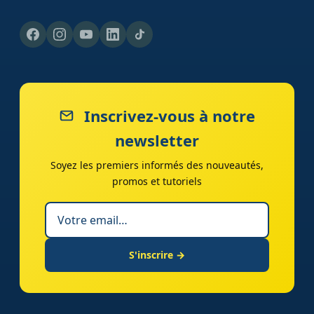
Inscrivez-vous à notre
newsletter
Soyez les premiers informés des nouveautés,
promos et tutoriels
S'inscrire →