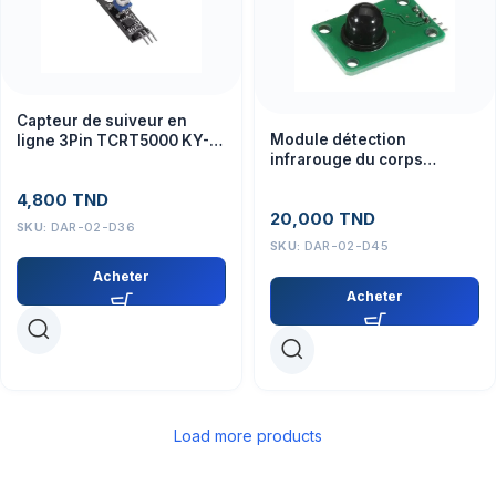
Capteur de suiveur en
Module détection
ligne 3Pin TCRT5000 KY-
infrarouge du corps
033
humain Interrupteur à
4,800
TND
capteur pyroélectrique
20,000
TND
DB203S
SKU:
DAR-02-D36
SKU:
DAR-02-D45
Acheter
Acheter
Load more products