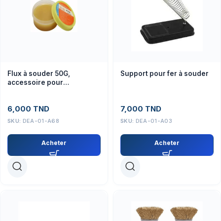
Flux à souder 50G,
Support pour fer à souder
accessoire pour
électronique et soudage
de précision
6,000
TND
7,000
TND
SKU:
DEA-01-A68
SKU:
DEA-01-A03
Acheter
Acheter