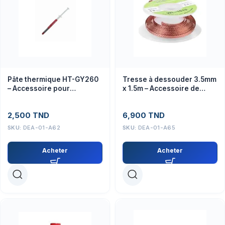
Pâte thermique HT-GY260
Tresse à dessouder 3.5mm
– Accessoire pour
x 1.5m – Accessoire de
dissipation thermique
soudage efficace
composants
2,500
TND
6,900
TND
SKU:
DEA-01-A62
SKU:
DEA-01-A65
Acheter
Acheter