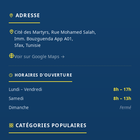
support technique réactif. Nos catégories couvrent l'essentiel :
cartes programmables (Arduino, Raspberry Pi, ESP32), capteurs et
modules (température, distance, WiFi, LoRa, GSM), robotique
ADRESSE
(moteurs, drivers, kits 2WD/4WD), outils de mesure (multimètres,
oscilloscopes), impression 3D et CNC. Datasheets traduites en
Cité des Martyrs, Rue Mohamed Salah,
français, exemples de code prêts à l'emploi, garantie et SAV inclus
Imm. Bouzguenda App A01,
sur chaque commande.
Sfax, Tunisie
Voir sur Google Maps →
HORAIRES D'OUVERTURE
Lundi – Vendredi
8h – 17h
Samedi
8h – 13h
Dimanche
Fermé
CATÉGORIES POPULAIRES