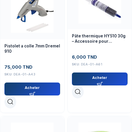
Pâte thermique HY510 30g
– Accessoire pour
Pistolet a colle 7mm Dremel
processeurs et cartes
910
électroniques
6,000
TND
SKU:
DEA-01-A61
75,000
TND
SKU:
DEA-01-A43
Acheter
Acheter