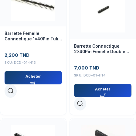
Barrette Femelle
Connectique 1x40Pin Tulip
2.54mm pour Modules et
Barrette Connectique
Capteurs
2x40Pin Femelle Double
2,200
TND
Rond Tulip 2.54mm –
Module Arduino
SKU:
DCD-01-H13
7,000
TND
SKU:
DCD-01-H14
Acheter
Acheter