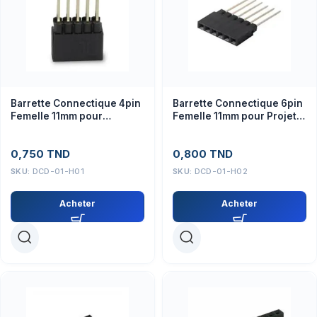
Barrette Connectique 4pin
Barrette Connectique 6pin
Femelle 11mm pour
Femelle 11mm pour Projets
Modules et Capteurs
Électroniques
(Connecteur)
0,750
TND
0,800
TND
SKU:
DCD-01-H01
SKU:
DCD-01-H02
Acheter
Acheter