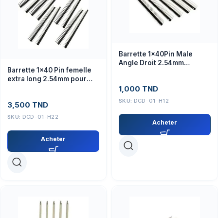
Barrette 1x40Pin Male
Angle Droit 2.54mm
Barrette 1×40 Pin femelle
Connecteur
extra long 2.54mm pour
arduino
1,000
TND
SKU:
DCD-01-H12
3,500
TND
SKU:
DCD-01-H22
Acheter
Acheter