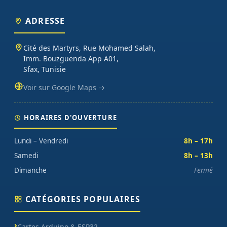
(moteurs, drivers, kits 2WD/4WD), outils de mesure (multimètres,
oscilloscopes), impression 3D et CNC. Datasheets traduites en
ADRESSE
français, exemples de code prêts à l'emploi, garantie et SAV inclus
sur chaque commande.
Cité des Martyrs, Rue Mohamed Salah,
Imm. Bouzguenda App A01,
Sfax, Tunisie
Voir sur Google Maps →
HORAIRES D'OUVERTURE
Lundi – Vendredi
8h – 17h
Samedi
8h – 13h
Dimanche
Fermé
CATÉGORIES POPULAIRES
Cartes Arduino & ESP32