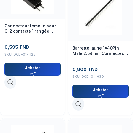
Connecteur femelle pour
CI 2 contacts 1 rangée
2.54mm traversant
0,595
TND
Barrette jaune 1x40Pin
Male 2.54mm, Connecteur
SKU:
DCD-01-H25
électronique
Acheter
0,800
TND
SKU:
DCD-01-H30
Acheter