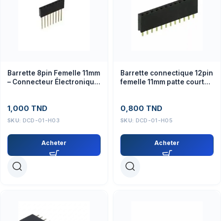
Barrette 8pin Femelle 11mm
Barrette connectique 12pin
– Connecteur Électronique
femelle 11mm patte courte
Fiable
pour projets électroniques
1,000
TND
0,800
TND
SKU:
DCD-01-H03
SKU:
DCD-01-H05
Acheter
Acheter