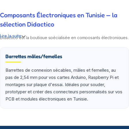
Composants Électroniques en Tunisie — la
sélection Didactico
Lire la suite
Didactico est la boutique spécialisée en composants électroniques,
modules IoT et kits robotiques pour la Tunisie. Nos ingénieurs
testent chaque référence avant de la proposer : Arduino,
Barrettes mâles/femelles
Raspberry Pi, ESP32, capteurs, drivers, alimentations, fers à souder.
Plus de 2 000 produits en stock à Sfax, livraison 24-48h dans toute
la Tunisie via Aramex ou Tunisie Poste.
Barrettes de connexion sécables, mâles et femelles, au
pas de 2,54 mm pour vos cartes Arduino, Raspberry Pi et
Que vous soyez étudiant en école d'ingénieur (ENIS, ENIT, INSAT,
montages sur plaque d'essai. Idéales pour souder,
ESPRIT), enseignant préparant un TP d'électronique embarquée,
prototyper et créer des connecteurs personnalisés sur vos
maker lançant un projet personnel ou entreprise tunisienne
PCB et modules électroniques en Tunisie.
prototypant un produit connecté, vous trouverez chez Didactico
des composants fiables, des fiches techniques claires et un
support technique réactif. Nos catégories couvrent l'essentiel :
cartes programmables (Arduino, Raspberry Pi, ESP32), capteurs et
modules (température, distance, WiFi, LoRa, GSM), robotique