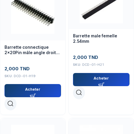
Barrette male femelle
2.54mm
Barrette connectique
2x20Pin mâle angle droit
2,000
TND
pour modules
électroniques
SKU:
DCD-01-H21
2,000
TND
SKU:
DCD-01-H19
Acheter
Acheter