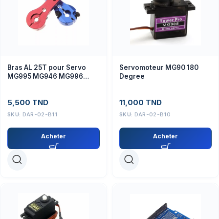
Bras AL 25T pour Servo
Servomoteur MG90 180
MG995 MG946 MG996
Degree
MG945 S3003
5,500
TND
11,000
TND
SKU:
DAR-02-B11
SKU:
DAR-02-B10
Acheter
Acheter