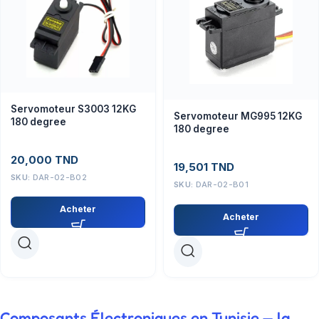
Servomoteur S3003 12KG
Servomoteur MG995 12KG
180 degree
180 degree
20,000
TND
19,501
TND
SKU:
DAR-02-B02
SKU:
DAR-02-B01
Acheter
Acheter
Composants Électroniques en Tunisie — la