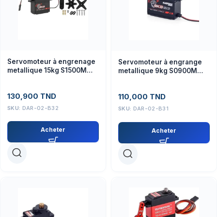
Servomoteur à engrenage
Servomoteur à engrange
metallique 15kg S1500M
metallique 9kg S0900M
SURPASS
SURPASS
130,900
TND
110,000
TND
SKU:
DAR-02-B32
SKU:
DAR-02-B31
Acheter
Acheter