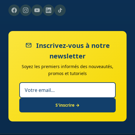
Inscrivez-vous à notre
newsletter
Soyez les premiers informés des nouveautés,
promos et tutoriels
S'inscrire →