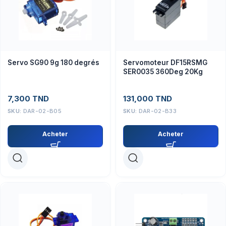
Servo SG90 9g 180 degrés
Servomoteur DF15RSMG
SER0035 360Deg 20Kg
7,300
TND
131,000
TND
SKU:
DAR-02-B05
SKU:
DAR-02-B33
Acheter
Acheter