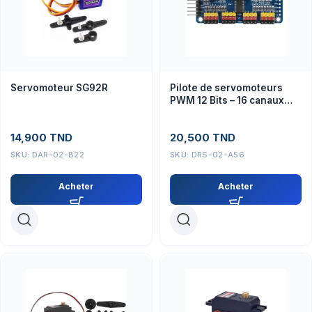
Servomoteur SG92R
Pilote de servomoteurs
PWM 12 Bits – 16 canaux
PCA9685
14,900
TND
20,500
TND
SKU:
DAR-02-B22
SKU:
DRS-02-A56
Acheter
Acheter