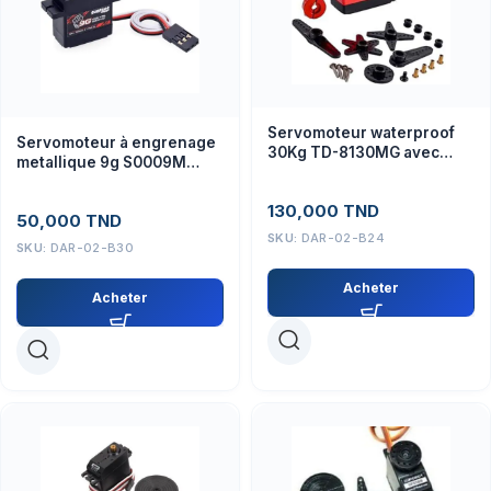
Servomoteur waterproof
Servomoteur à engrenage
30Kg TD-8130MG avec
metallique 9g S0009M
ARM 25T
SURPASS
130,000
TND
50,000
TND
SKU:
DAR-02-B24
SKU:
DAR-02-B30
Acheter
Acheter