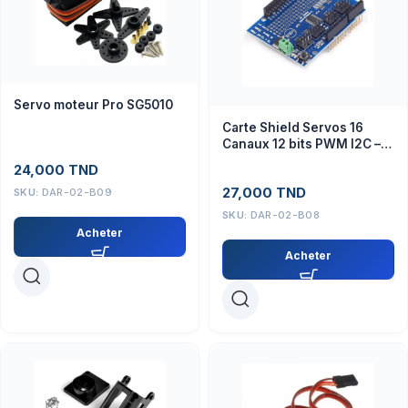
Servo moteur Pro SG5010
Carte Shield Servos 16
Canaux 12 bits PWM I2C –
PCA9685
24,000
TND
27,000
TND
SKU:
DAR-02-B09
SKU:
DAR-02-B08
Acheter
Acheter