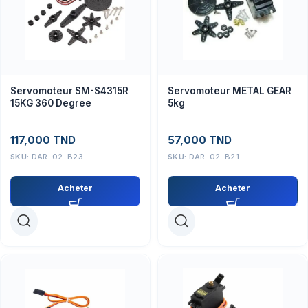
Servomoteur SM-S4315R
Servomoteur METAL GEAR
15KG 360 Degree
5kg
117,000
TND
57,000
TND
SKU:
DAR-02-B23
SKU:
DAR-02-B21
Acheter
Acheter