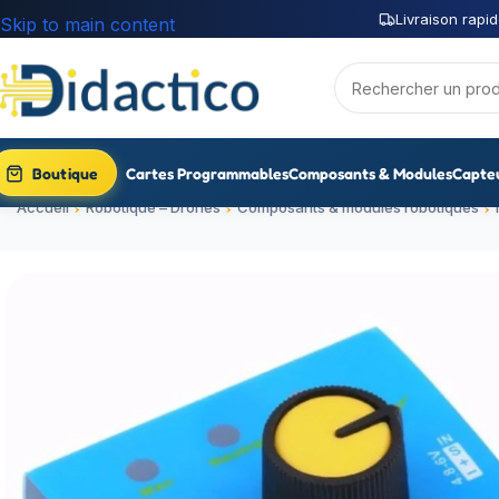
Livraison rapid
Skip to main content
Boutique
Cartes Programmables
Composants & Modules
Capte
Accueil
Robotique – Drones
Composants & modules robotiques