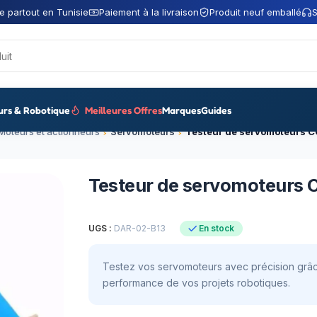
e partout en Tunisie
Paiement à la livraison
Produit neuf emballé
S
urs & Robotique
Meilleures Offres
Marques
Guides
Moteurs et actionneurs
Servomoteurs
Testeur de servomoteurs 
Testeur de servomoteurs
UGS :
DAR-02-B13
En stock
Testez vos servomoteurs avec précision grâce
performance de vos projets robotiques.