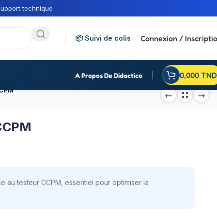
upport technique
Connexion / Inscripti
📦 Suivi de colis
0,000
TND
A Propos De Didactico
CCPM
 CCPM
 au testeur CCPM, essentiel pour optimiser la