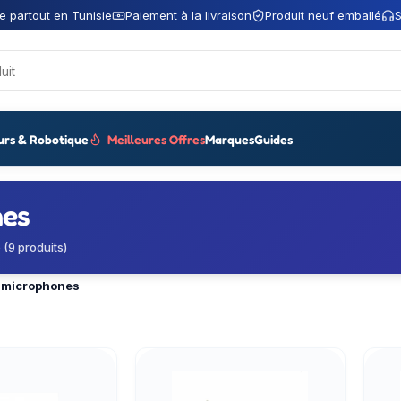
e partout en Tunisie
Paiement à la livraison
Produit neuf emballé
S
urs & Robotique
Meilleures Offres
Marques
Guides
nes
(9 produits)
 microphones