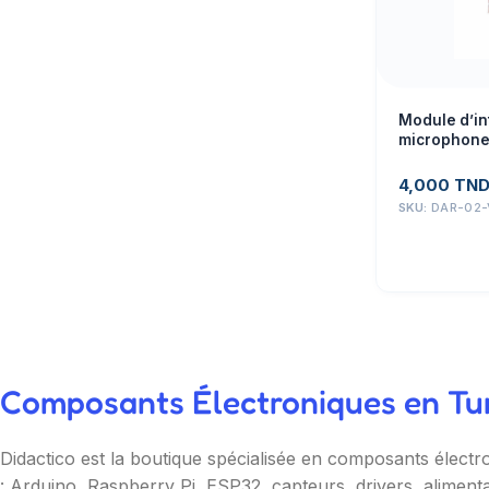
Module d’in
microphone
CJMCU-TR
4,000
TN
SKU:
DAR-02-
Composants Électroniques en Tuni
Didactico est la boutique spécialisée en composants électr
: Arduino, Raspberry Pi, ESP32, capteurs, drivers, aliment