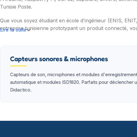
Tunisie Poste.
Que vous soyez étudiant en école d'ingénieur (ENIS, ENI
entreprise tunisienne prototypant un produit connecté, vou
Lire la suite
Nos catégories couvrent l'essentiel : cartes programmable
(moteurs, drivers, kits 2WD/4WD), outils de mesure (multim
garantie et SAV inclus sur chaque commande.
Capteurs sonores & microphones
Capteurs de son, microphones et modules d'enregistrement
automatique et modules ISD1820. Parfaits pour déclencher une
Didactico.