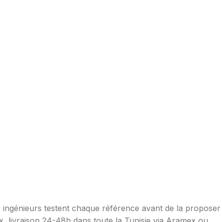
os ingénieurs testent chaque référence avant de la proposer
ax, livraison 24-48h dans toute la Tunisie via Aramex ou