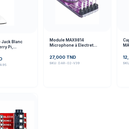
Module MAX9814
Ca
 Jack Blanc
Microphone à Electret
MA
rry Pi,
Micro Amplifié AGC
 Audio
27,000
TND
12
D
SKU:
DAR-02-V39
SK
-A95