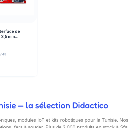
terface de
 3,5 mm
RS
D
V48
sie — la sélection Didactico
oniques, modules IoT et kits robotiques pour la Tunisie. N
ations, fers à souder. Plus de 2 000 produits en stock à Sf