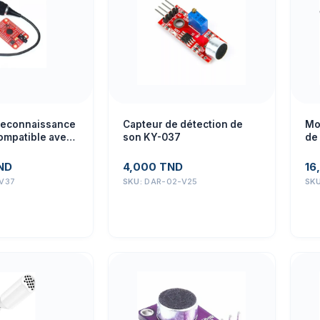
reconnaissance
Capteur de détection de
Mo
ompatible avec
son KY-037
de 
ND
4,000
TND
16
V37
SKU:
DAR-02-V25
SK