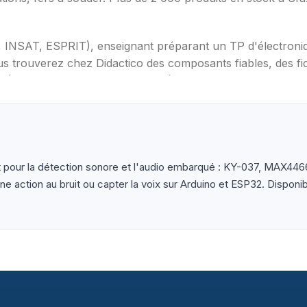
T, INSAT, ESPRIT), enseignant préparant un TP d'électron
s trouverez chez Didactico des composants fiables, des fic
s (Arduino, Raspberry Pi, ESP32), capteurs et modules (te
ètres, oscilloscopes), impression 3D et CNC. Datasheets tr
 pour la détection sonore et l'audio embarqué : KY-037, MAX446
 action au bruit ou capter la voix sur Arduino et ESP32. Disponi