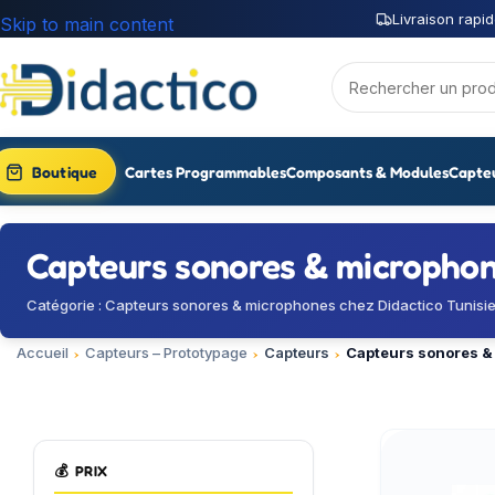
Livraison rapid
Skip to main content
Boutique
Cartes Programmables
Composants & Modules
Capte
Capteurs sonores & micropho
Catégorie : Capteurs sonores & microphones chez Didactico Tunisie 
Accueil
Capteurs – Prototypage
Capteurs
Capteurs sonores &
💰
PRIX