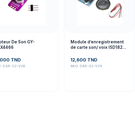
pteur De Son GY-
Module d’enregistrement
X4466
de carte son/ voix ISD1820
avec micro
,000
TND
12,600
TND
U:
DAR-02-V36
SKU:
DAR-02-V38