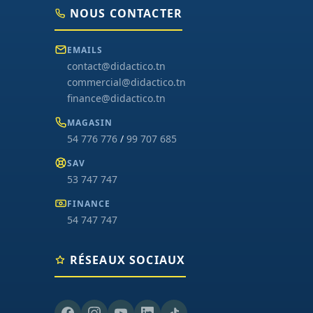
NOUS CONTACTER
EMAILS
contact@didactico.tn
commercial@didactico.tn
finance@didactico.tn
MAGASIN
54 776 776
/
99 707 685
SAV
53 747 747
FINANCE
54 747 747
RÉSEAUX SOCIAUX