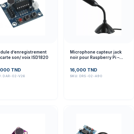
dule d’enregistrement
Microphone capteur jack
carte son/ voix ISD1820
noir pour Raspberry Pi –
Projets IoT et robotique
,000
TND
16,000
TND
U:
DAR-02-V26
SKU:
DRS-02-A90