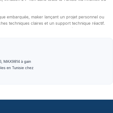
ique embarquée, maker lançant un projet personnel ou
hes techniques claires et un support technique réactif.
mpérature, distance, WiFi, LoRa, GSM), robotique
aduites en français, exemples de code prêts à l'emploi,
6, MAX9814 à gain
bles en Tunisie chez