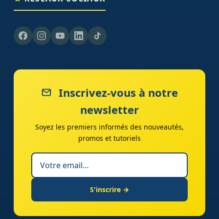
Inscrivez-vous à notre
newsletter
Soyez les premiers informés des nouveautés,
promos et tutoriels
S'inscrire →