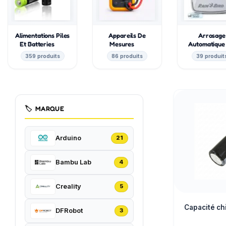
Alimentations Piles
Appareils De
Arrosage
Et Batteries
Mesures
Automatiqu
359 produits
86 produits
39 produit
🏷️
MARQUE
Arduino
21
Bambu Lab
4
Creality
5
Capacité ch
DFRobot
3