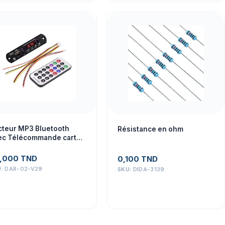
cteur MP3 Bluetooth
Résistance en ohm
ec Télécommande carte
intégrée / USB / FM
,000
TND
0,100
TND
U:
DAR-02-V29
SKU:
DIDA-3139