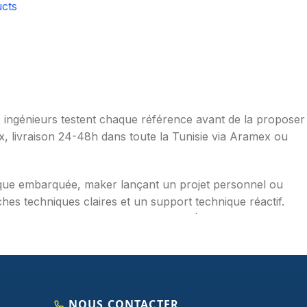
cts
os ingénieurs testent chaque référence avant de la proposer
ax, livraison 24-48h dans toute la Tunisie via Aramex ou
ique embarquée, maker lançant un projet personnel ou
hes techniques claires et un support technique réactif.
mpérature, distance, WiFi, LoRa, GSM), robotique
aduites en français, exemples de code prêts à l'emploi,
NOUS CONTACTER