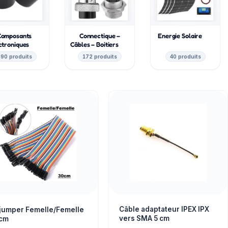
Composants
Connectique –
Energie Solaire
ctroniques
Câbles – Boitiers
90 produits
172 produits
40 produits
Câble adaptateur IPEX IPX
l jumper Femelle/Femelle
vers SMA 5 cm
cm