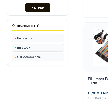
FILTRER
📦
DISPONIBILITÉ
En promo
En stock
Sur commande
Fil jumper 
10 cm
0,200
TN
SKU:
DAR-02-