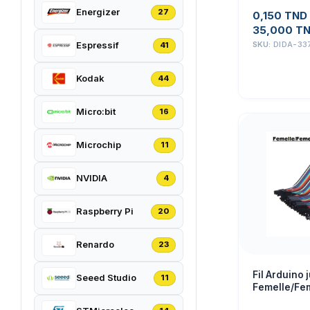
Energizer
27
0,150
TND
35,000
T
SKU:
DIDA-33
Espressif
41
Kodak
44
Micro:bit
16
Microchip
11
NVIDIA
4
Raspberry Pi
20
Renardo
23
Fil Arduino
Seeed Studio
11
Femelle/Fem