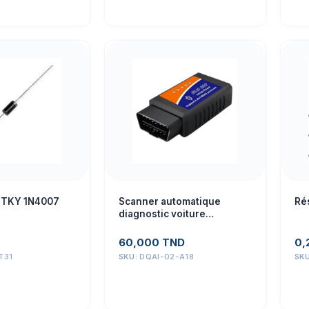
TTKY 1N4007
Scanner automatique
Ré
diagnostic voiture
d’interface de Bluetooth
ELM327 OBD2 V2.1
60,000
TND
0,
T31
SKU:
DQAI-02-A18
SK