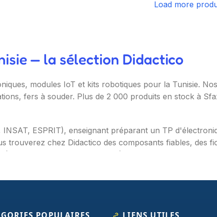
Load more produ
sie — la sélection Didactico
oniques, modules IoT et kits robotiques pour la Tunisie. N
ations, fers à souder. Plus de 2 000 produits en stock à Sf
T, INSAT, ESPRIT), enseignant préparant un TP d'électron
s trouverez chez Didactico des composants fiables, des fic
s (Arduino, Raspberry Pi, ESP32), capteurs et modules (te
ètres, oscilloscopes), impression 3D et CNC. Datasheets tr
ÉGORIES POPULAIRES
LIENS UTILES