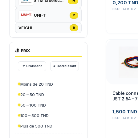
STMicroelectronics
14
0,200
TN
SKU:
DAR-02-
UNI-T
2
VEICHI
9
💰
PRIX
↑
↓
Croissant
Décroissant
Moins de 20 TND
Cable conne
20 – 50 TND
JST 2.54 – 7
50 – 100 TND
1,500
TND
100 – 500 TND
SKU:
DAR-02-
Plus de 500 TND