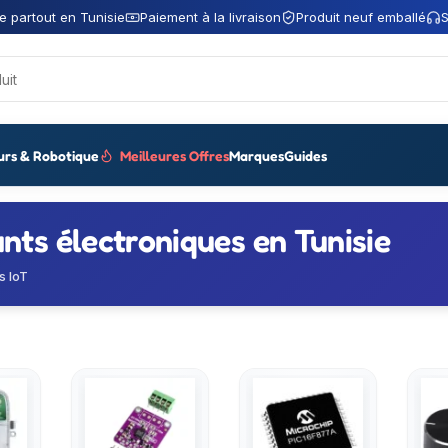
e partout en Tunisie
Paiement à la livraison
Produit neuf emballé
S
urs & Robotique
Meilleures Offres
Marques
Guides
ts électroniques en Tunisie
s IoT