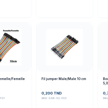
Femelle/Femelle
Fil jumper Male/Male 10 cm
Bor
5,
D
0,200
TND
0,
F01
SKU:
DAR-02-F03
SK