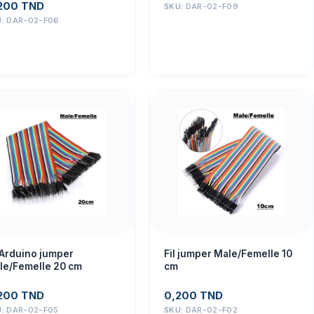
200
TND
SKU:
DAR-02-F09
U:
DAR-02-F06
 Arduino jumper
Fil jumper Male/Femelle 10
le/Femelle 20 cm
cm
200
TND
0,200
TND
U:
DAR-02-F05
SKU:
DAR-02-F02