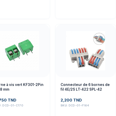
ne à vis vert KF301-2Pin
Connecteur de 6 bornes de
08 mm
fil 4E/2S LT-422 SPL-42
750
TND
2,200
TND
U:
DCD-01-C170
SKU:
DCD-01-F164