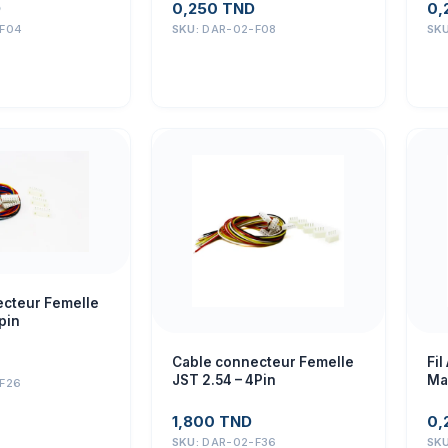
D
0,250
TND
0,
F04
SKU:
DAR-02-F08
SK
cteur Femelle
pin
Cable connecteur Femelle
Fil
JST 2.54 – 4Pin
Ma
F26
1,800
TND
0,
SKU:
DAR-02-F36
SK