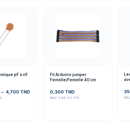
Le
imique pF à nF
Fil Arduino jumper
av
Femelle/Femelle 40 cm
SD 
35
–
4,700
TND
0,300
TND
SK
S
SKU:
DAR-02-F12