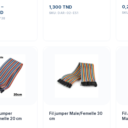
–
0,
1,300
TND
ND
SK
SKU:
DAR-02-E51
738
 jumper
Fil jumper Male/Femelle 30
Fil
elle 20 cm
cm
Ma