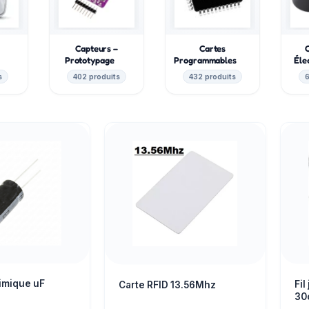
Capteurs –
Cartes
e
Prototypage
Programmables
Éle
s
402 produits
432 produits
6
imique uF
Fi
Carte RFID 13.56Mhz
30