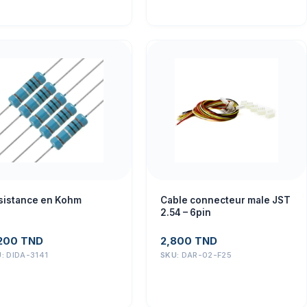
sistance en Kohm
Cable connecteur male JST
2.54 – 6pin
200
TND
2,800
TND
U:
DIDA-3141
SKU:
DAR-02-F25