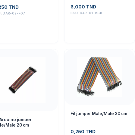
6,000
TND
250
TND
SKU:
DAR-01-B68
U:
DAR-02-F07
Fil jumper Male/Male 30 cm
 Arduino jumper
le/Male 20 cm
0,250
TND