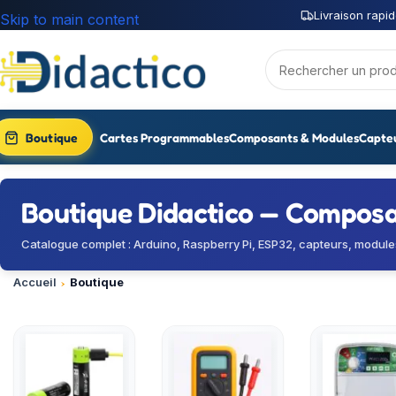
Livraison rapid
Skip to main content
Boutique
Cartes Programmables
Composants & Modules
Capte
Boutique Didactico — Composan
Catalogue complet : Arduino, Raspberry Pi, ESP32, capteurs, module
Accueil
Boutique