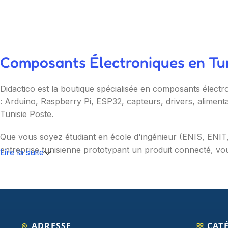
Composants Électroniques en Tuni
Didactico est la boutique spécialisée en composants électr
: Arduino, Raspberry Pi, ESP32, capteurs, drivers, aliment
Tunisie Poste.
Que vous soyez étudiant en école d'ingénieur (ENIS, ENI
entreprise tunisienne prototypant un produit connecté, vou
Lire la suite
Nos catégories couvrent l'essentiel : cartes programmable
(moteurs, drivers, kits 2WD/4WD), outils de mesure (multim
garantie et SAV inclus sur chaque commande.
ADRESSE
CAT