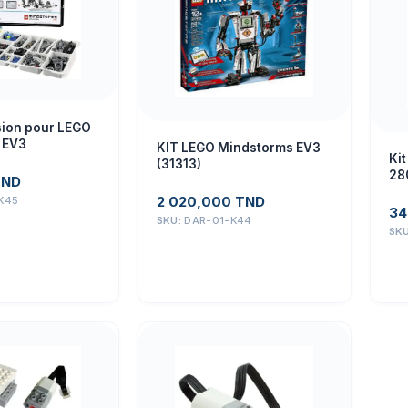
sion pour LEGO
 EV3
KIT LEGO Mindstorms EV3
Ki
(31313)
28
TND
2 020,000
TND
K45
34
SKU:
DAR-01-K44
SK