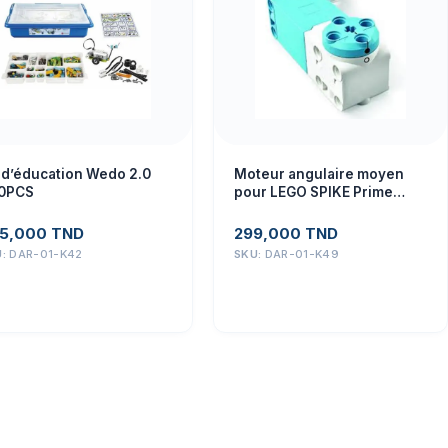
t d’éducation Wedo 2.0
Moteur angulaire moyen
0PCS
pour LEGO SPIKE Prime
45603 adapté pour 45678
45345
5,000
TND
299,000
TND
U:
DAR-01-K42
SKU:
DAR-01-K49