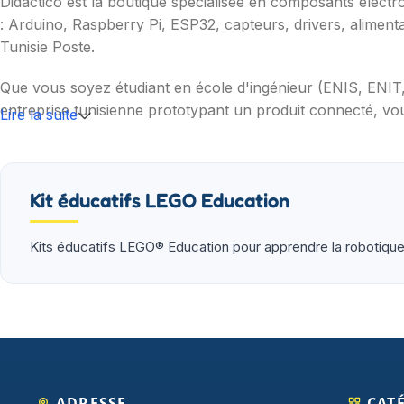
Didactico est la boutique spécialisée en composants électr
: Arduino, Raspberry Pi, ESP32, capteurs, drivers, aliment
Tunisie Poste.
Que vous soyez étudiant en école d'ingénieur (ENIS, ENI
entreprise tunisienne prototypant un produit connecté, vou
Lire la suite
Nos catégories couvrent l'essentiel : cartes programmable
(moteurs, drivers, kits 2WD/4WD), outils de mesure (multim
garantie et SAV inclus sur chaque commande.
Kit éducatifs LEGO Education
Kits éducatifs LEGO® Education pour apprendre la robotique 
ADRESSE
CAT