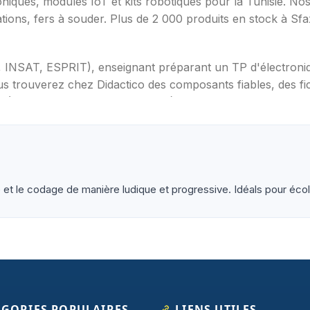
oniques, modules IoT et kits robotiques pour la Tunisie. N
ations, fers à souder. Plus de 2 000 produits en stock à Sf
T, INSAT, ESPRIT), enseignant préparant un TP d'électron
s trouverez chez Didactico des composants fiables, des fic
s (Arduino, Raspberry Pi, ESP32), capteurs et modules (te
ètres, oscilloscopes), impression 3D et CNC. Datasheets tr
et le codage de manière ludique et progressive. Idéals pour école
ÉGORIES POPULAIRES
LIENS UTILES