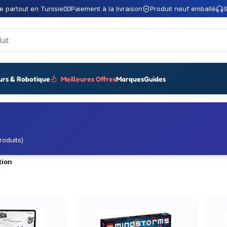
e partout en Tunisie
Paiement à la livraison
Produit neuf emballé
S
urs & Robotique
Meilleures Offres
Marques
Guides
roduits)
tion