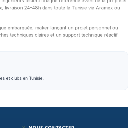
os ingénieurs testent chaque référence avant de la proposer
ax, livraison 24-48h dans toute la Tunisie via Aramex ou
ique embarquée, maker lançant un projet personnel ou
hes techniques claires et un support technique réactif.
mpérature, distance, WiFi, LoRa, GSM), robotique
aduites en français, exemples de code prêts à l'emploi,
s et clubs en Tunisie.
NOUS CONTACTER