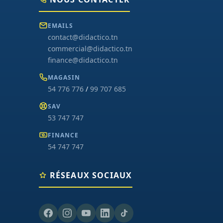
EMAILS
contact@didactico.tn
commercial@didactico.tn
finance@didactico.tn
MAGASIN
54 776 776
/
99 707 685
SAV
53 747 747
FINANCE
54 747 747
RÉSEAUX SOCIAUX