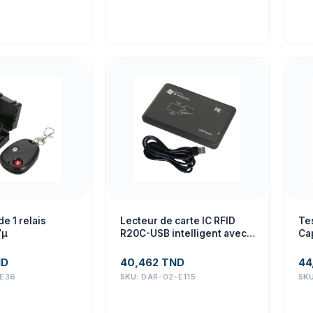
e 1 relais
Lecteur de carte IC RFID
Tes
Vµ
R20C-USB intelligent avec
Ca
capteur proximité 13,56
l’E
MHz + cable USB
ND
40,462
TND
44
E36
SKU:
DAR-02-E115
SK