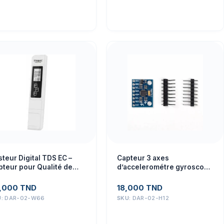
teur Digital TDS EC –
Capteur 3 axes
pteur pour Qualité de
d’accelerométre gyroscope
au, Projets Éducatifs
GY-521 MPU-6050 6DOF
,000
TND
18,000
TND
U:
DAR-02-W66
SKU:
DAR-02-H12