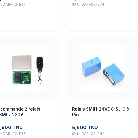
U:
DAR-02-E37
SKU:
DAR-02-V74
t commande 2 relais
Relais SMIH-24VDC-SL-C 8
3Mhz 220V
Pin
,500
TND
5,600
TND
U:
DAR-02-E38
SKU:
DAR-02-R42