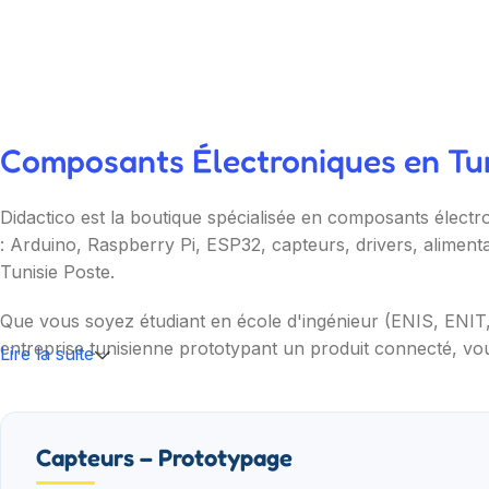
Composants Électroniques en Tuni
Didactico est la boutique spécialisée en composants électr
: Arduino, Raspberry Pi, ESP32, capteurs, drivers, aliment
Tunisie Poste.
Que vous soyez étudiant en école d'ingénieur (ENIS, ENI
entreprise tunisienne prototypant un produit connecté, vou
Lire la suite
Nos catégories couvrent l'essentiel : cartes programmable
(moteurs, drivers, kits 2WD/4WD), outils de mesure (multim
garantie et SAV inclus sur chaque commande.
Capteurs – Prototypage