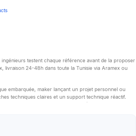
cts
os ingénieurs testent chaque référence avant de la proposer
ax, livraison 24-48h dans toute la Tunisie via Aramex ou
ique embarquée, maker lançant un projet personnel ou
hes techniques claires et un support technique réactif.
mpérature, distance, WiFi, LoRa, GSM), robotique
aduites en français, exemples de code prêts à l'emploi,