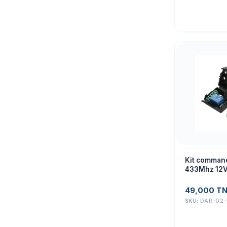
Kit command
433Mhz 12
49,000
T
SKU:
DAR-02-