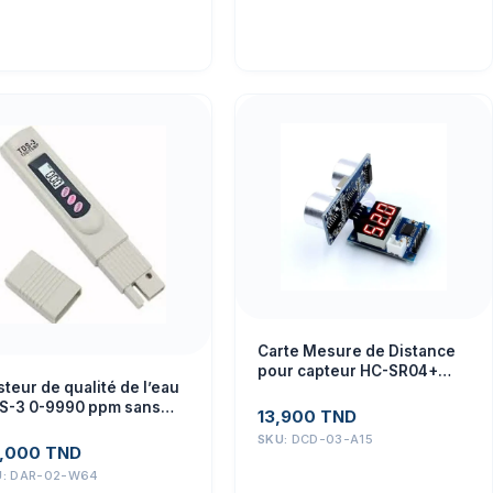
Carte Mesure de Distance
pour capteur HC-SR04+
teur de qualité de l’eau
affichage LED
S-3 0-9990 ppm sans
13,900
TND
terie
SKU:
DCD-03-A15
,000
TND
U:
DAR-02-W64