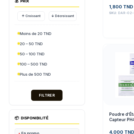
💰
PRIX
1,800
TND
SKU:
DAR-02-
↑
↓
Croissant
Décroissant
Moins de 20 TND
20 – 50 TND
50 – 100 TND
100 – 500 TND
Plus de 500 TND
FILTRER
Poudre d’É
📦
DISPONIBILITÉ
Capteur PH4
PH9.18
4,000
TN
En promo