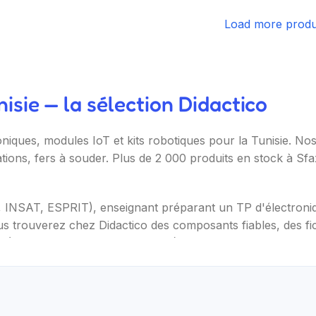
Load more produ
sie — la sélection Didactico
oniques, modules IoT et kits robotiques pour la Tunisie. N
ations, fers à souder. Plus de 2 000 produits en stock à Sf
T, INSAT, ESPRIT), enseignant préparant un TP d'électron
s trouverez chez Didactico des composants fiables, des fic
s (Arduino, Raspberry Pi, ESP32), capteurs et modules (te
ètres, oscilloscopes), impression 3D et CNC. Datasheets tr