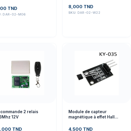
ctroniques et éducatifs
8,000
TND
800
TND
SKU:
DAR-02-W22
U:
DAR-02-M06
t commande 2 relais
Module de capteur
3Mhz 12V
magnétique à effet Hall
analogique KY-035
,000
TND
4,500
TND