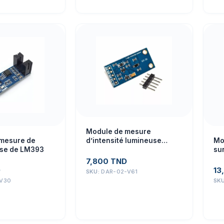
Module de mesure
d’intensité lumineuse
 mesure de
Mo
numérique GY-30
ase de LM393
sur
BH1750FVI
pu
7,800
TND
CJ
D
13
SKU:
DAR-02-V61
V30
SK