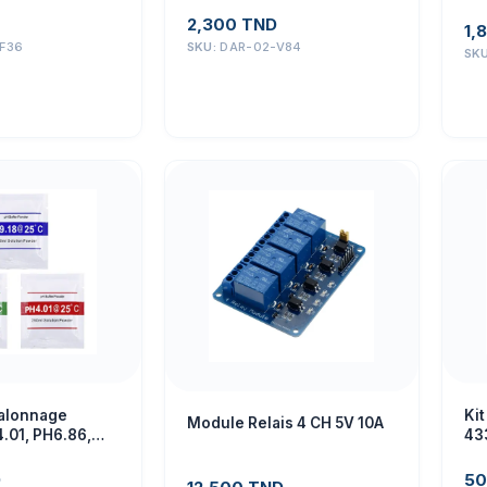
éle
2,300
TND
1,
F36
SKU:
DAR-02-V84
SK
talonnage
Ki
Module Relais 4 CH 5V 10A
.01, PH6.86,
43
D
50