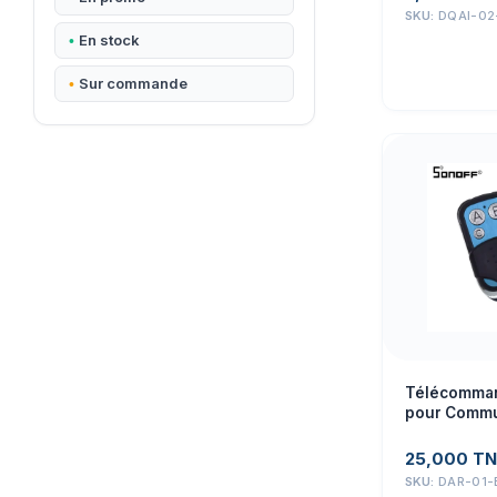
SKU:
DQAI-02
En stock
Sur commande
Télécomma
pour Commu
RFR2 – Modu
à Distance
25,000
TN
SKU:
DAR-01-