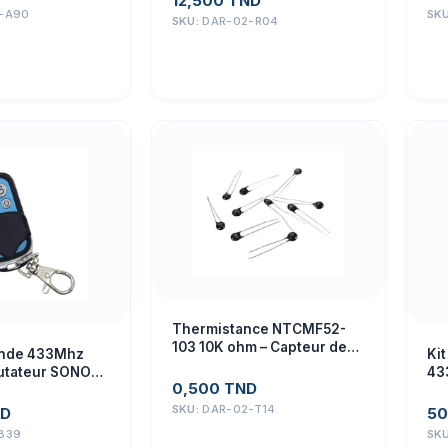
12,500
TND
-A90
SK
SKU:
DAR-02-R04
Thermistance NTCMF52-
103 10K ohm – Capteur de
nde 433Mhz
Ki
température précis
tateur SONOFF
43
0,500
TND
le de Contrôle
SKU:
DAR-02-T14
D
50
B39
SK