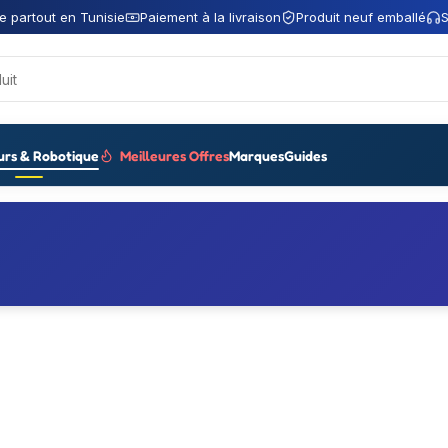
e partout en Tunisie
Paiement à la livraison
Produit neuf emballé
S
urs & Robotique
Meilleures Offres
Marques
Guides