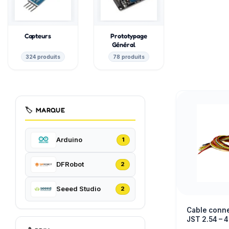
Capteurs
Prototypage
Général
324 produits
78 produits
🏷️
MARQUE
Arduino
1
DFRobot
2
Seeed Studio
2
Cable conne
JST 2.54 – 4