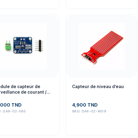
dule de capteur de
Capteur de niveau d’eau
veillance de courant /
issance bidirectionnel
MCU-219 INA219 I2C
,000
TND
4,900
TND
U:
DAR-02-V65
SKU:
DAR-02-W09