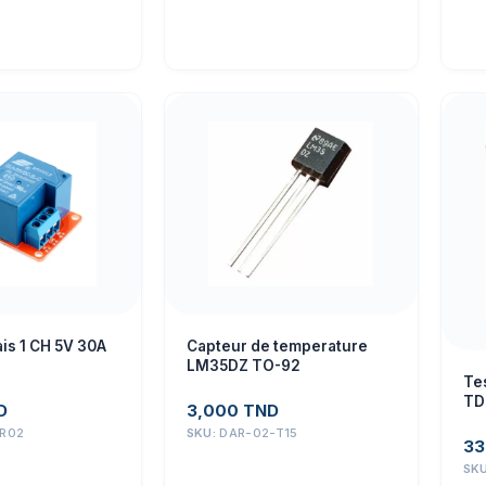
is 1 CH 5V 30A
Capteur de temperature
LM35DZ TO-92
Tes
TD
D
3,000
TND
bat
R02
SKU:
DAR-02-T15
33
SK