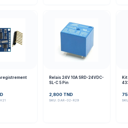
nregistrement
Relais 24V 10A SRD-24VDC-
Ki
SL-C 5 Pin
43
D
2,800
TND
75
H21
SKU:
DAR-02-R29
SK