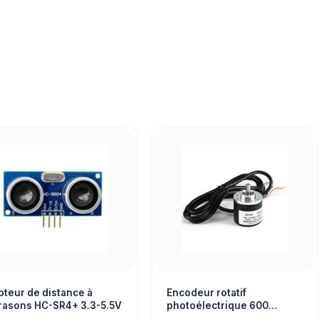
pteur de distance à
Encodeur rotatif
trasons HC-SR4+ 3.3-5.5V
photoélectrique 600
impulsions DC 5-24V –