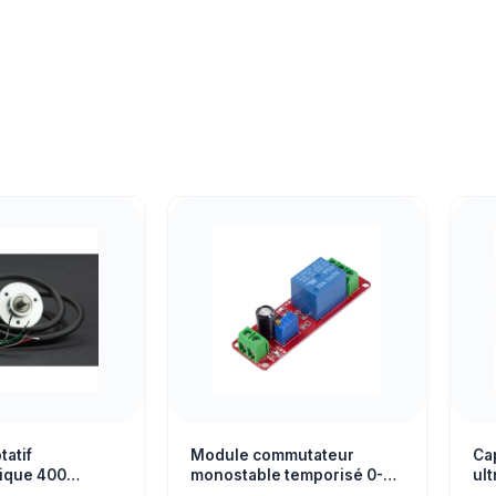
tatif
Module commutateur
Ca
ique 400
monostable temporisé 0-
ul
DC 5-24V –
10s NE555 avec relais 5V