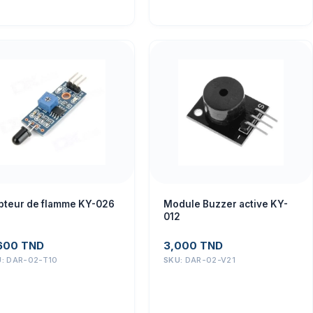
pteur de flamme KY-026
Module Buzzer active KY-
012
600
TND
3,000
TND
U:
DAR-02-T10
SKU:
DAR-02-V21