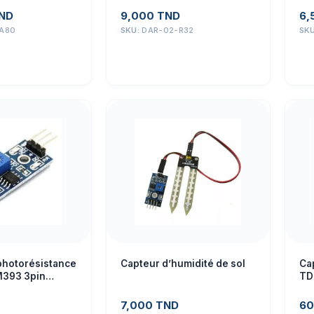
ND
9,000
TND
6,
A80
SKU:
DAR-02-R32
SK
photorésistance
Capteur d’humidité de sol
Ca
M393 3pin
TD
7,000
TND
60