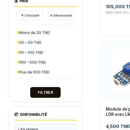
💰
PRIX
Capteur
105,000
T
SKU:
DRO-01-
↑
↓
Croissant
Décroissant
Moins de 20 TND
20 – 50 TND
50 – 100 TND
100 – 500 TND
Plus de 500 TND
FILTRER
Module de 
📦
DISPONIBILITÉ
LDR avec L
Digital
4,500
TND
En promo