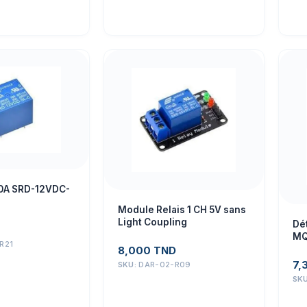
10A SRD-12VDC-
Module Relais 1 CH 5V sans
Light Coupling
Dé
MQ
R21
Él
8,000
TND
7,
SKU:
DAR-02-R09
SK