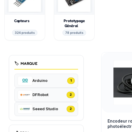
Capteurs
Prototypage
Général
324 produits
78 produits
🏷️
MARQUE
Arduino
1
DFRobot
2
Seeed Studio
2
Encodeur ro
photoélectr
impulsions 