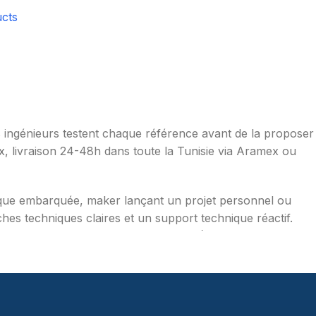
cts
os ingénieurs testent chaque référence avant de la proposer
ax, livraison 24-48h dans toute la Tunisie via Aramex ou
ique embarquée, maker lançant un projet personnel ou
hes techniques claires et un support technique réactif.
mpérature, distance, WiFi, LoRa, GSM), robotique
aduites en français, exemples de code prêts à l'emploi,