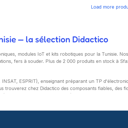
Load more produ
sie — la sélection Didactico
oniques, modules IoT et kits robotiques pour la Tunisie. N
ations, fers à souder. Plus de 2 000 produits en stock à Sf
T, INSAT, ESPRIT), enseignant préparant un TP d'électron
s trouverez chez Didactico des composants fiables, des fic
s (Arduino, Raspberry Pi, ESP32), capteurs et modules (te
ètres, oscilloscopes), impression 3D et CNC. Datasheets tr