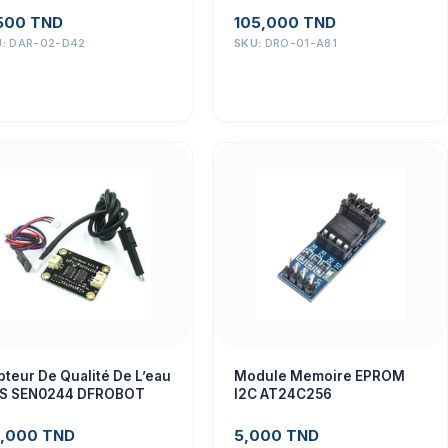
Capteur
500
TND
105,000
TND
U:
DAR-02-D42
SKU:
DRO-01-A81
pteur De Qualité De L’eau
Module Memoire EPROM
S SEN0244 DFROBOT
I2C AT24C256
,000
TND
5,000
TND