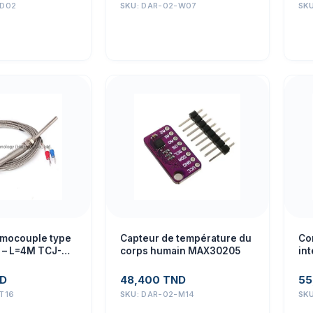
-D02
SKU:
DAR-02-W07
SK
mocouple type
Capteur de température du
Co
 – L=4M TCJ-
corps humain MAX30205
int
MI
av
D
48,400
TND
55
T16
SKU:
DAR-02-M14
SK