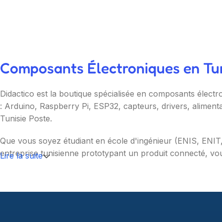
Composants Électroniques en Tuni
Didactico est la boutique spécialisée en composants électr
: Arduino, Raspberry Pi, ESP32, capteurs, drivers, aliment
Tunisie Poste.
Que vous soyez étudiant en école d'ingénieur (ENIS, ENI
entreprise tunisienne prototypant un produit connecté, vou
Lire la suite
Nos catégories couvrent l'essentiel : cartes programmable
(moteurs, drivers, kits 2WD/4WD), outils de mesure (multim
garantie et SAV inclus sur chaque commande.