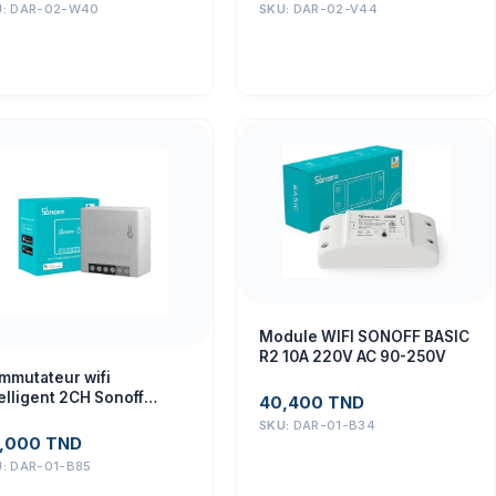
U:
DAR-02-W40
SKU:
DAR-02-V44
Module WIFI SONOFF BASIC
R2 10A 220V AC 90-250V
mmutateur wifi
elligent 2CH Sonoff
40,400
TND
NIR2 DIY 10A fonctionne
SKU:
DAR-01-B34
ec Alexa/Google Home
,000
TND
U:
DAR-01-B85