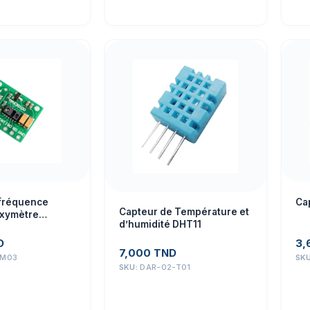
 fréquence
Ca
Capteur de Température et
oxymètre
d’humidité DHT11
ert
D
3,
7,000
TND
-M03
SK
SKU:
DAR-02-T01