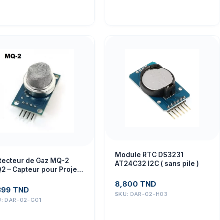
Module RTC DS3231
tecteur de Gaz MQ-2
AT24C32 I2C ( sans pile )
2 – Capteur pour Projets
ectroniques
8,800
TND
399
TND
SKU:
DAR-02-H03
U:
DAR-02-G01