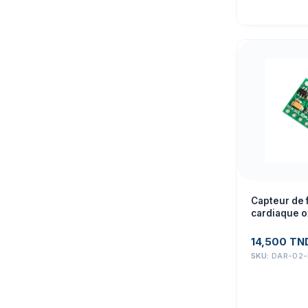
Capteur de
cardiaque 
MAX30100 V
14,500
TN
SKU:
DAR-02