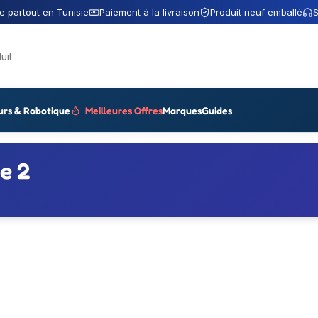
e partout en Tunisie
Paiement à la livraison
Produit neuf emballé
S
urs & Robotique
Meilleures Offres
Marques
Guides
e 2