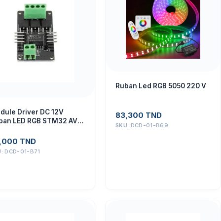
Ruban Led RGB 5050 220 V
dule Driver DC 12V
83,300
TND
ban LED RGB STM32 AVR
SKU:
DCD-01-B69
.0
,000
TND
U:
DCD-01-B71