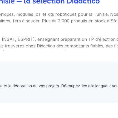
sie — la sélection Didactico
oniques, modules IoT et kits robotiques pour la Tunisie. N
ations, fers à souder. Plus de 2 000 produits en stock à Sf
T, INSAT, ESPRIT), enseignant préparant un TP d'électron
s trouverez chez Didactico des composants fiables, des fic
s (Arduino, Raspberry Pi, ESP32), capteurs et modules (te
ètres, oscilloscopes), impression 3D et CNC. Datasheets tr
et la décoration de vos projets. Découpez-les à la longueur voul