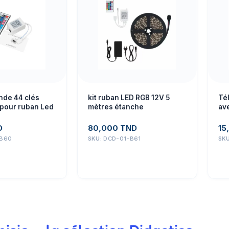
de 44 clés
kit ruban LED RGB 12V 5
Té
 pour ruban Led
mètres étanche
av
D
80,000
TND
15
-B60
SKU:
DCD-01-B61
SK