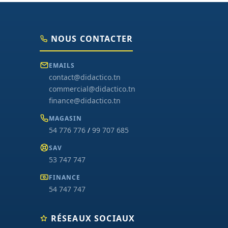
NOUS CONTACTER
EMAILS
contact@didactico.tn
commercial@didactico.tn
finance@didactico.tn
MAGASIN
54 776 776
/
99 707 685
SAV
53 747 747
FINANCE
54 747 747
RÉSEAUX SOCIAUX