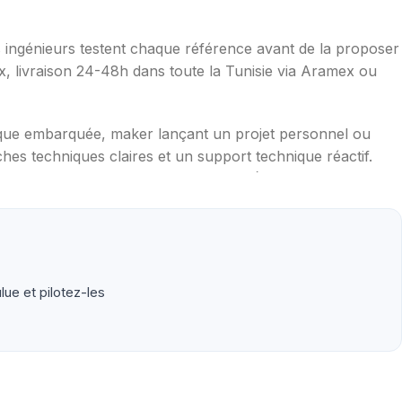
os ingénieurs testent chaque référence avant de la proposer
ax, livraison 24-48h dans toute la Tunisie via Aramex ou
ique embarquée, maker lançant un projet personnel ou
hes techniques claires et un support technique réactif.
mpérature, distance, WiFi, LoRa, GSM), robotique
aduites en français, exemples de code prêts à l'emploi,
ue et pilotez-les