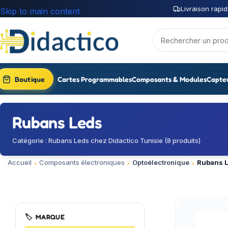
Livraison rapid
Skip to main content
Boutique
Cartes Programmables
Composants & Modules
Capte
Rubans Leds
Catégorie : Rubans Leds chez Didactico Tunisie (8 produits)
Accueil
Composants électroniques
Optoélectronique
Rubans 
🏷️
MARQUE