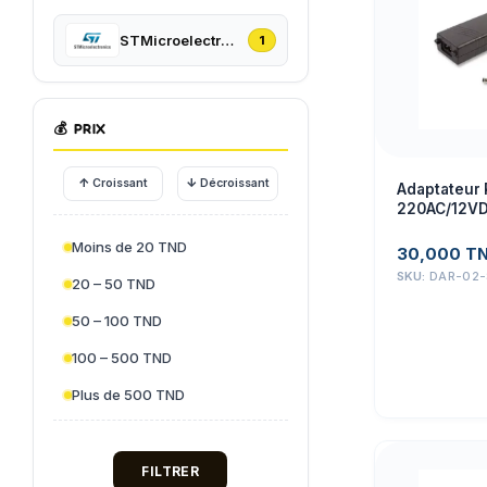
STMicroelectronics
1
💰
PRIX
↑
↓
Croissant
Décroissant
Adaptateur
220AC/12VD
Moins de 20 TND
30,000
T
SKU:
DAR-02
20 – 50 TND
50 – 100 TND
100 – 500 TND
Plus de 500 TND
FILTRER