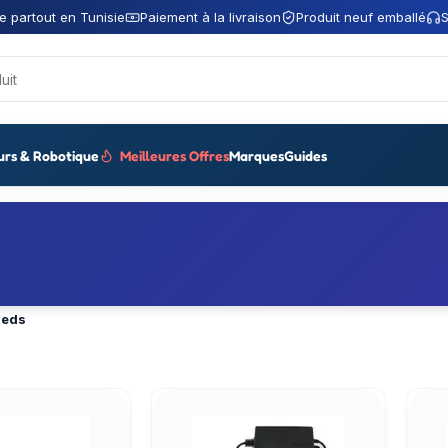
e partout en Tunisie
Paiement à la livraison
Produit neuf emballé
S
urs & Robotique
Meilleures Offres
Marques
Guides
Leds