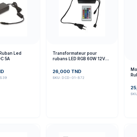
 Ruban Led
Transformateur pour
C 5A
rubans LED RGB 60W 12VDC
5A
Mo
ND
26,000
TND
Ru
-S39
SKU:
DCD-01-B72
V1
25
SK