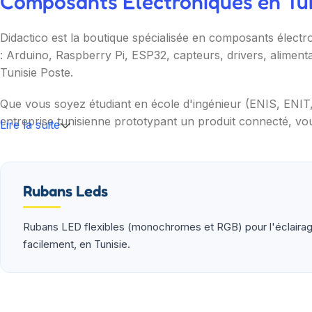
Composants Électroniques en Tuni
Didactico est la boutique spécialisée en composants électr
: Arduino, Raspberry Pi, ESP32, capteurs, drivers, aliment
Tunisie Poste.
Que vous soyez étudiant en école d'ingénieur (ENIS, ENI
entreprise tunisienne prototypant un produit connecté, vou
Lire la suite
Nos catégories couvrent l'essentiel : cartes programmable
(moteurs, drivers, kits 2WD/4WD), outils de mesure (multim
garantie et SAV inclus sur chaque commande.
Rubans Leds
Rubans LED flexibles (monochromes et RGB) pour l'éclairage 
facilement, en Tunisie.