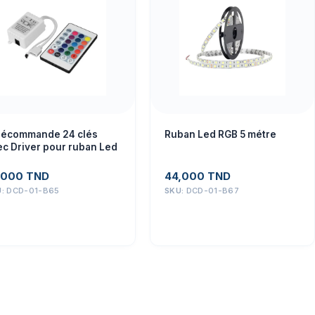
lécommande 24 clés
Ruban Led RGB 5 métre
ec Driver pour ruban Led
,000
TND
44,000
TND
U:
DCD-01-B65
SKU:
DCD-01-B67