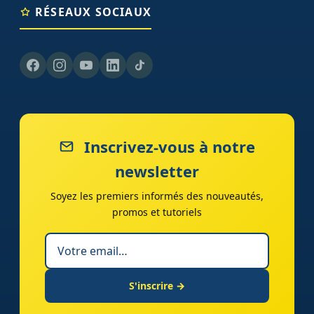
RÉSEAUX SOCIAUX
Inscrivez-vous à notre
newsletter
Soyez les premiers informés des nouveautés,
promos et tutoriels
S'inscrire →