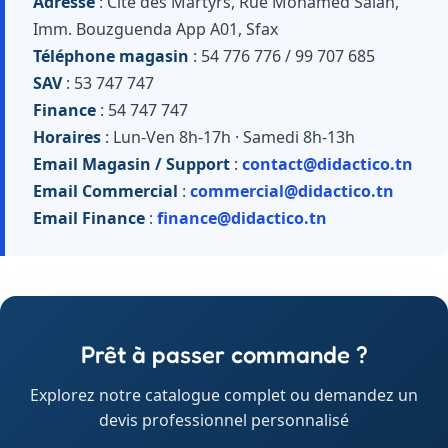
Adresse
: Cité des Martyrs, Rue Mohamed Salah,
Imm. Bouzguenda App A01, Sfax
Téléphone magasin
: 54 776 776 / 99 707 685
SAV
: 53 747 747
Finance
: 54 747 747
Horaires
: Lun-Ven 8h-17h · Samedi 8h-13h
Email Magasin / Support
:
contact@didactico.tn
Email Commercial
:
commercial@didactico.tn
Email Finance
:
finance@didactico.tn
Prêt à passer commande ?
Explorez notre catalogue complet ou demandez un
devis professionnel personnalisé