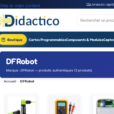
Livraison rapid
Skip to main content
Boutique
Cartes Programmables
Composants & Modules
Capte
DFRobot
Marque : DFRobot — produits authentiques (3 produits)
Accueil
DFRobot