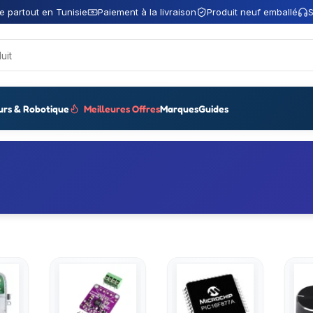
e partout en Tunisie
Paiement à la livraison
Produit neuf emballé
S
urs & Robotique
Meilleures Offres
Marques
Guides