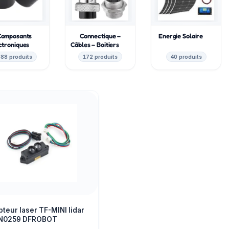
Composants
Connectique –
Energie Solaire
ctroniques
Câbles – Boitiers
88 produits
172 produits
40 produits
teur laser TF-MINI lidar
N0259 DFROBOT