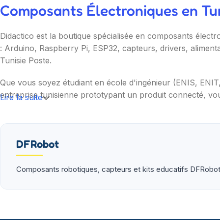
Composants Électroniques en Tuni
Didactico est la boutique spécialisée en composants électr
: Arduino, Raspberry Pi, ESP32, capteurs, drivers, aliment
Tunisie Poste.
Que vous soyez étudiant en école d'ingénieur (ENIS, ENI
entreprise tunisienne prototypant un produit connecté, vou
Lire la suite
Nos catégories couvrent l'essentiel : cartes programmable
(moteurs, drivers, kits 2WD/4WD), outils de mesure (multim
garantie et SAV inclus sur chaque commande.
DFRobot
Composants robotiques, capteurs et kits educatifs DFRobo