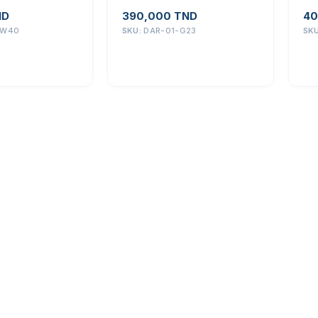
ND
390,000
TND
40
-W40
SKU:
DAR-01-G23
SK