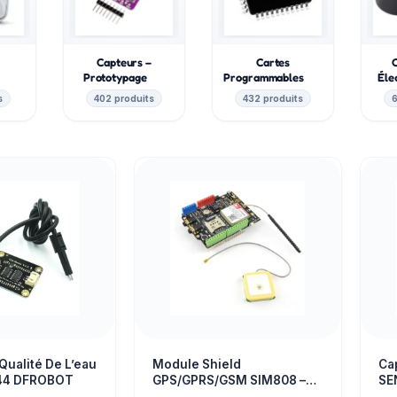
Capteurs –
Cartes
e
Prototypage
Programmables
Éle
s
402 produits
432 produits
6
Qualité De L’eau
Module Shield
Cap
44 DFROBOT
GPS/GPRS/GSM SIM808 –
SE
Dfrobot TEL0097