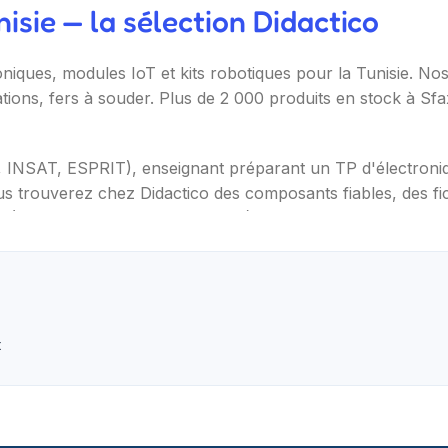
sie — la sélection Didactico
oniques, modules IoT et kits robotiques pour la Tunisie. N
ations, fers à souder. Plus de 2 000 produits en stock à Sf
T, INSAT, ESPRIT), enseignant préparant un TP d'électron
s trouverez chez Didactico des composants fiables, des fic
s (Arduino, Raspberry Pi, ESP32), capteurs et modules (te
ètres, oscilloscopes), impression 3D et CNC. Datasheets tr
t