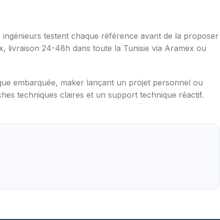
os ingénieurs testent chaque référence avant de la proposer
ax, livraison 24-48h dans toute la Tunisie via Aramex ou
ique embarquée, maker lançant un projet personnel ou
hes techniques claires et un support technique réactif.
mpérature, distance, WiFi, LoRa, GSM), robotique
aduites en français, exemples de code prêts à l'emploi,