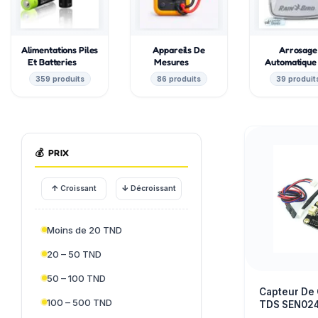
Alimentations Piles
Appareils De
Arrosage
Et Batteries
Mesures
Automatiqu
359 produits
86 produits
39 produit
💰
PRIX
↑
↓
Croissant
Décroissant
Moins de 20 TND
20 – 50 TND
50 – 100 TND
Capteur De 
100 – 500 TND
TDS SEN02