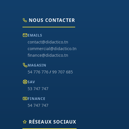
NOUS CONTACTER
EMAILS
contact@didactico.tn
commercial@didactico.tn
finance@didactico.tn
MAGASIN
54 776 776
/
99 707 685
SAV
53 747 747
FINANCE
54 747 747
RÉSEAUX SOCIAUX