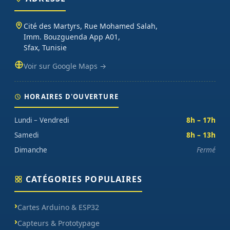
oscilloscopes), impression 3D et CNC. Datasheets traduites en
français, exemples de code prêts à l'emploi, garantie et SAV inclus
Cité des Martyrs, Rue Mohamed Salah,
sur chaque commande.
Imm. Bouzguenda App A01,
Sfax, Tunisie
Voir sur Google Maps →
HORAIRES D'OUVERTURE
Lundi – Vendredi
8h – 17h
Samedi
8h – 13h
Dimanche
Fermé
CATÉGORIES POPULAIRES
Cartes Arduino & ESP32
Capteurs & Prototypage