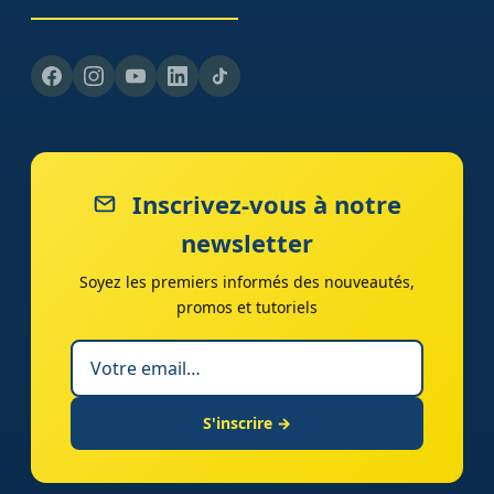
Inscrivez-vous à notre
newsletter
Soyez les premiers informés des nouveautés,
promos et tutoriels
S'inscrire →