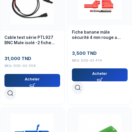
Fiche banane mâle
sécurité 4 mm rouge a
Cable test série PTL927
reprise arrière PTL-909-10
BNC Male isolé -2 fiche
banane 4mm empilable
3,500
TND
sécurisé
31,000
TND
SKU:
DCD-01-F14
SKU:
DCD-02-F08
Acheter
Acheter