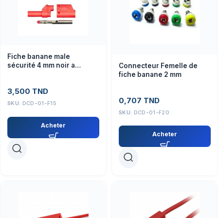
Fiche banane male
sécurité 4 mm noir a
Connecteur Femelle de
reprise arrière PTL-909-10
fiche banane 2 mm
3,500
TND
0,707
TND
SKU:
DCD-01-F15
SKU:
DCD-01-F20
Acheter
Acheter