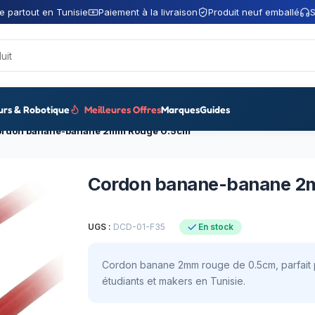
e partout en Tunisie
Paiement à la livraison
Produit neuf emballé
S
urs & Robotique
Meilleures Offres
Marques
Guides
rdon banane-banane 2mm Rouge 0.5cm
Cordon banane-banane 2
UGS :
DCD-01-F35
En stock
Cordon banane 2mm rouge de 0.5cm, parfait p
étudiants et makers en Tunisie.