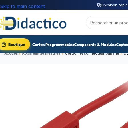
Livraison rapid
Skip to main content
Boutique
Cartes Programmables
Composants & Modules
Capte
Accueil
Appareils de mesures
Cordon et connecteur banane
Co