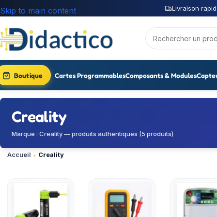
Livraison rapid
Skip to main content
Boutique
Cartes Programmables
Composants & Modules
Capte
Creality
Marque : Creality — produits authentiques (5 produits)
Accueil
Creality