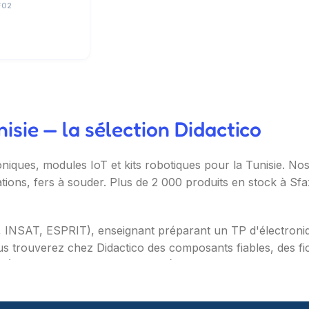
F02
sie — la sélection Didactico
oniques, modules IoT et kits robotiques pour la Tunisie. N
ations, fers à souder. Plus de 2 000 produits en stock à Sf
T, INSAT, ESPRIT), enseignant préparant un TP d'électron
s trouverez chez Didactico des composants fiables, des fic
s (Arduino, Raspberry Pi, ESP32), capteurs et modules (te
ètres, oscilloscopes), impression 3D et CNC. Datasheets tr