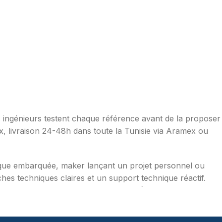
os ingénieurs testent chaque référence avant de la proposer
ax, livraison 24-48h dans toute la Tunisie via Aramex ou
ique embarquée, maker lançant un projet personnel ou
hes techniques claires et un support technique réactif.
mpérature, distance, WiFi, LoRa, GSM), robotique
aduites en français, exemples de code prêts à l'emploi,