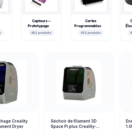
Capteurs –
Cartes
e
Prototypage
Programmables
Éle
s
402 produits
432 produits
6
chage Creality
Séchoir de filament 3D
En
lament Dryer
Space Pi plus Creality-
1.
vaccoir