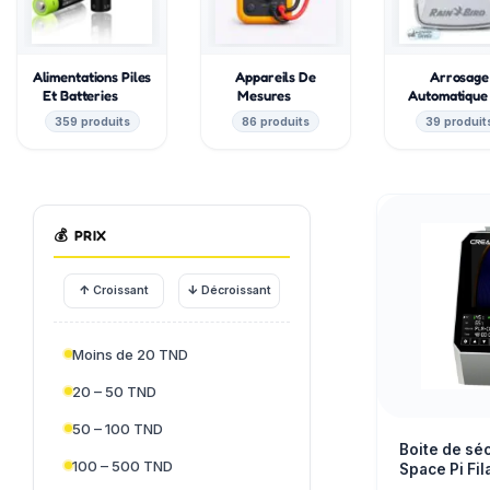
Alimentations Piles
Appareils De
Arrosage
Et Batteries
Mesures
Automatiqu
359 produits
86 produits
39 produit
💰
PRIX
↑
↓
Croissant
Décroissant
Moins de 20 TND
20 – 50 TND
50 – 100 TND
Boite de sé
100 – 500 TND
Space Pi Fi