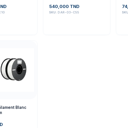
TND
540,000
TND
74
C10
SKU:
DAR-03-C55
SK
ilament Blanc
m
D