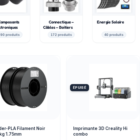
Composants
Connectique –
Energie Solaire
ctroniques
Câbles – Boitiers
90 produits
172 produits
40 produits
ÉPUISÉ
der-PLA Filament Noir
Imprimante 3D Creality Hi
0kg 1.75mm
combo