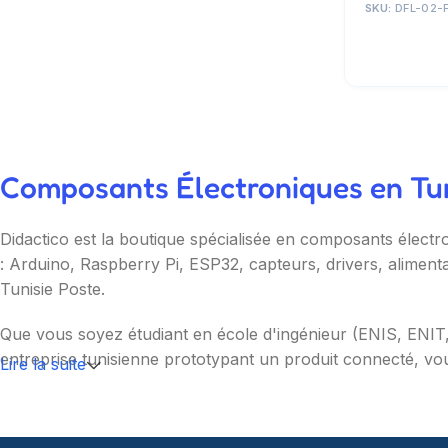
SKU:
DFL-02-
Composants Électroniques en Tuni
Didactico est la boutique spécialisée en composants électr
: Arduino, Raspberry Pi, ESP32, capteurs, drivers, aliment
Tunisie Poste.
Que vous soyez étudiant en école d'ingénieur (ENIS, ENI
entreprise tunisienne prototypant un produit connecté, vou
Lire la suite
Nos catégories couvrent l'essentiel : cartes programmable
(moteurs, drivers, kits 2WD/4WD), outils de mesure (multim
garantie et SAV inclus sur chaque commande.