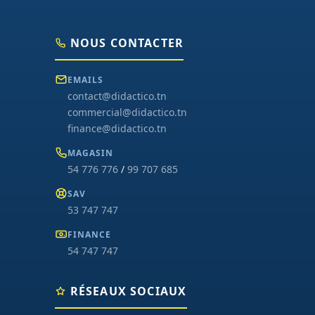
NOUS CONTACTER
EMAILS
contact@didactico.tn
commercial@didactico.tn
finance@didactico.tn
MAGASIN
54 776 776
/
99 707 685
SAV
53 747 747
FINANCE
54 747 747
RÉSEAUX SOCIAUX