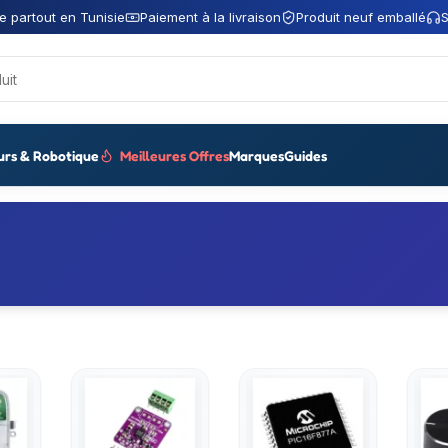
e partout en Tunisie
Paiement à la livraison
Produit neuf emballé
S
urs & Robotique
Meilleures Offres
Marques
Guides