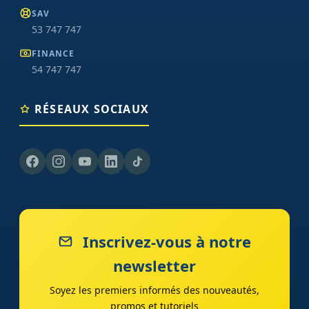
SAV
53 747 747
FINANCE
54 747 747
RÉSEAUX SOCIAUX
Inscrivez-vous à notre
newsletter
Soyez les premiers informés des nouveautés,
promos et tutoriels