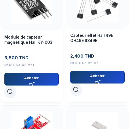
Capteur effet Hall 49E
Module de capteur
OH49E SS49E
magnétique Hall KY-003
2,400
TND
3,500
TND
SKU:
DAR-02-V75
SKU:
DAR-02-V71
Acheter
Acheter