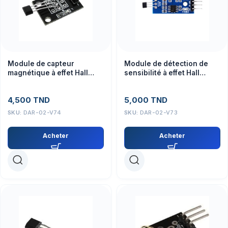
Module de capteur
Module de détection de
magnétique à effet Hall
sensibilité à effet Hall
analogique KY-035
linéaire 49E LM393
4,500
TND
5,000
TND
SKU:
DAR-02-V74
SKU:
DAR-02-V73
Acheter
Acheter