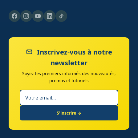
Inscrivez-vous à notre
newsletter
Soyez les premiers informés des nouveautés,
promos et tutoriels
S'inscrire →