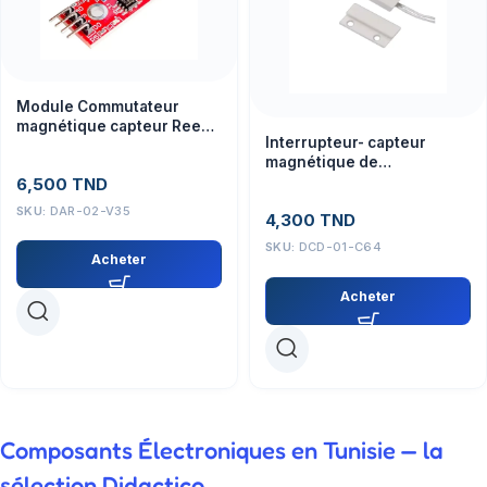
Module Commutateur
magnétique capteur Reed
Interrupteur- capteur
KY-025
magnétique de
porte/fenêtre filaire MC-38
6,500
TND
SKU:
DAR-02-V35
4,300
TND
SKU:
DCD-01-C64
Acheter
Acheter
Composants Électroniques en Tunisie — la
sélection Didactico