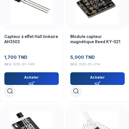
Capteur à effet Hall linéaire
Module capteur
AH3503
magnétique Reed KY-021
1,700
TND
5,000
TND
SKU:
DCD-01-T49
SKU:
DCD-01-C14
Acheter
Acheter